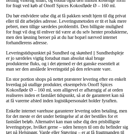
nemlig virkelig smart, og endda også den mindst kostelige form
for fragt ved køb af Onoff Spices Kokosfløde Ø – 160 ml.
Du bør endvidere udse dig at få pakken sendt hjem til dig privat
eller til dit arbejdes adresse. Leveringsmetoden er tit et hak mere
pebret, men tillige særdeles problemfri. Den billigste mulighed
for fragt vil dog til enhver tid være at du selv henter produkterne,
men den løsning beroer på at du har bopæl nærved internet
forhandlerens adresse.
Leveringstidspunktet på Sundhed og skønhed || Sundhedspleje
er jo særdeles vigtig forudsat man absolut skal bruge
produkterne fluks, og i det øjemed er det ganske essentielt at
man ser den anslåede leveringstid på den relevante vare.
En stor portion shops på nettet præsterer levering efter en enkelt
hverdag på utallige produkter, eksempelvis Onoff Spices
Kokosfløde Ø – 160 ml, som alligevel er afhængig af at orden
realiseres inden et fastslået tidspunkt, så at de garanteret kan nå
at få varerne afsted inden logistikpersonalet holder fyraften.
Enkelte internet varehuse garanterer levering uden betaling, men
for det meste er det under betingelse af at der bestilles for et
fastslået beløb. Alternativt kan man udse dig den prisbilligste
leveringstype, hvilket gerne – uden hensyn til om du befinder sig
tæt på Helsingør, Varde eller Støvring – er at få fragtmanden til