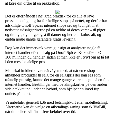
at køre din ordre til en pakkeshop.
Det er efterhånden i høj grad praktisk for os alle at lave
prissammenligning fra forskellige shops på nettet, og derfor har
adskillige Onoff Spices internet shops set sig tvunget til at
nedsætte udsalgspriserne på en række af deres varer – til piger
og drenge, og tillige også til damer og herrer – kolossalt, og
endda nogle gange garantere gratis levering.
Dog kan det immervæk være gunstigt at analysere nogle få
internet handler efter udsalg på Onoff Spices Kokosfløde Ø –
160 ml inden du handler, sådan at man ikke er i tvivl om at få fat
i den mest betalelige pris.
Man skal imidlertid være årvågen med, at når en e-shop
afhænder produkter til salg for en salgspris der kan ses som
ufattelig gunstig, kunne det mange gange være et tegn på en fup
internet handler. Bestillinger med betalingskort er på den anden
side dækket ind under et lovbud, som hjælper en imod fup
outlets på nettet.
Vi anbefaler generelt køb med betalingskort eller mobilbetaling.
Alternativt kan du vælge en afbetalingsløsning som fx ViaBill,
når du hellere vil finansiere beløbet over tid.