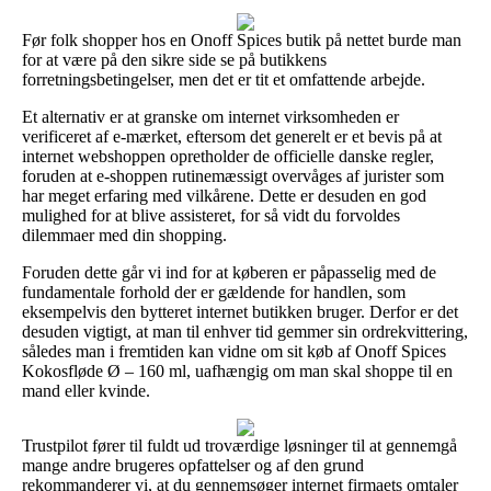
Før folk shopper hos en Onoff Spices butik på nettet burde man
for at være på den sikre side se på butikkens
forretningsbetingelser, men det er tit et omfattende arbejde.
Et alternativ er at granske om internet virksomheden er
verificeret af e-mærket, eftersom det generelt er et bevis på at
internet webshoppen opretholder de officielle danske regler,
foruden at e-shoppen rutinemæssigt overvåges af jurister som
har meget erfaring med vilkårene. Dette er desuden en god
mulighed for at blive assisteret, for så vidt du forvoldes
dilemmaer med din shopping.
Foruden dette går vi ind for at køberen er påpasselig med de
fundamentale forhold der er gældende for handlen, som
eksempelvis den bytteret internet butikken bruger. Derfor er det
desuden vigtigt, at man til enhver tid gemmer sin ordrekvittering,
således man i fremtiden kan vidne om sit køb af Onoff Spices
Kokosfløde Ø – 160 ml, uafhængig om man skal shoppe til en
mand eller kvinde.
Trustpilot fører til fuldt ud troværdige løsninger til at gennemgå
mange andre brugeres opfattelser og af den grund
rekommanderer vi, at du gennemsøger internet firmaets omtaler