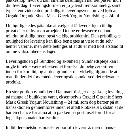
pakkeshop, hvor du kan afhente bestillingen når det passer ind i
din hverdag. Leveringsformen er jo yderst fremkommelig, samt
typisk endvidere den prisbilligste leveringsversion ved køb af
Orgaid Organic Sheet Mask Greek Yogurt Nourishing – 24 ml.
Du bør ligeledes påtænke at vælge at få leveret hjem til dig
privat eller til hvor du arbejder. Denne er desværre en tand
mindre prisbillig, men også vældig problemfri. Den prisbilligste
mulighed for levering kan ikke benægtes at være at du selv
henter varerne, men dette betinges af at du er med kort afstand til
online virksomhedens lager.
Leveringstiden på Sundhed og skønhed || Sundhedspleje kan i
nogle tilfælde være ret essentiel forudsat du behøver ordren
inden for kort tid, og af den grund er det virkelig afgørende at
man finder det forventede leveringstidspunkt ved det relevante
produkt.
En stor portion e-butikker i Danmark tilsiger dag-til-dag levering
på mange af butikkens varer, eksempelvis Orgaid Organic Sheet
Mask Greek Yogurt Nourishing – 24 ml, som dog beroer på at
transaktionen gennemføres inden et aftalt klokkeslæt, sådan at de
har en chance for at nå at få pakken på posthuset forud for at
logistikpersonalet har fyraften.
Indtil flere netshops præsterer portofri levering, men i mange