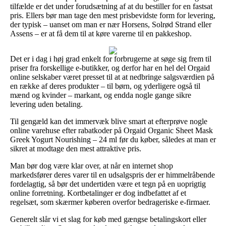
tilfælde er det under forudsætning af at du bestiller for en fastsat
pris. Ellers bør man tage den mest prisbevidste form for levering,
der typisk – uanset om man er nær Horsens, Solrød Strand eller
Assens – er at få dem til at køre varerne til en pakkeshop.
Det er i dag i høj grad enkelt for forbrugerne at søge sig frem til
priser fra forskellige e-butikker, og derfor har en hel del Orgaid
online selskaber været presset til at at nedbringe salgsværdien på
en række af deres produkter – til børn, og yderligere også til
mænd og kvinder – markant, og endda nogle gange sikre
levering uden betaling.
Til gengæld kan det immervæk blive smart at efterprøve nogle
online varehuse efter rabatkoder på Orgaid Organic Sheet Mask
Greek Yogurt Nourishing – 24 ml før du køber, således at man er
sikret at modtage den mest attraktive pris.
Man bør dog være klar over, at når en internet shop
markedsfører deres varer til en udsalgspris der er himmelråbende
fordelagtig, så bør det undertiden være et tegn på en uoprigtig
online forretning. Kortbetalinger er dog indbefattet af et
regelsæt, som skærmer køberen overfor bedrageriske e-firmaer.
Generelt slår vi et slag for køb med gængse betalingskort eller