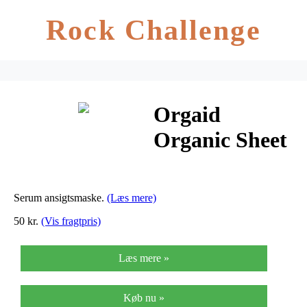
Rock Challenge
Orgaid
Organic Sheet
Mask Greek
Yogurt
Serum ansigtsmaske.
(Læs mere)
Nourishing –
50 kr.
(Vis fragtpris)
24 ml
Læs mere »
Køb nu »