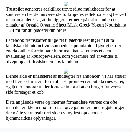
Trustpilot genererer adskillige troværdige muligheder for at
sondere en hel del nuværende forbrugeres reflektioner og herved
rekommanderer vi, at du kigger nærmere på e-forhandlerens
omtaler af Orgaid Organic Sheet Mask Greek Yogurt Nourishing
– 24 ml før du placerer din ordre.
Facebook fremskaffer tillige ret tiltalende løsninger til at få
kendskab til internet virksomhedens popularitet. I øvrigt er der
endda online forretninger hvor man kan sammensætte en
evaluering af købsoplevelsen, som ydermere må anvendes til
afvejning af tilfredsheden hos kunderne.
Denne side er finansieret af indtægter fra annoncer. Vi har aftaler
med flere e-firmaer i form af at vi promoverer butikkernes varer,
og tjener honorar under forudsætning af at en bruger fra vores
side foretager et køb.
Data angående varer og internet forhandlere værnes om ofte,
men det er ikke muligt for os at give garantier imod reguleringer
der måtte være realiseret siden vi nyligst opdaterede
hjemmesidens oplysninger.