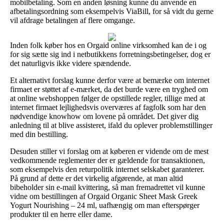
mobilbetaling. Som en anden løsning kunne du anvende en
afbetalingsordning som eksempelvis ViaBill, for så vidt du gerne
vil afdrage betalingen af flere omgange.
Inden folk køber hos en Orgaid online virksomhed kan de i og
for sig sætte sig ind i netbutikkens forretningsbetingelser, dog er
det naturligvis ikke videre spændende.
Et alternativt forslag kunne derfor være at bemærke om internet
firmaet er støttet af e-mærket, da det burde være en tryghed om
at online webshoppen følger de opstillede regler, tillige med at
internet firmaet lejlighedsvis overværes af fagfolk som har den
nødvendige knowhow om lovene på området. Det giver dig
anledning til at blive assisteret, ifald du oplever problemstillinger
med din bestilling.
Desuden stiller vi forslag om at køberen er vidende om de mest
vedkommende reglementer der er gældende for transaktionen,
som eksempelvis den returpolitik internet selskabet garanterer.
På grund af dette er det virkelig afgørende, at man altid
bibeholder sin e-mail kvittering, så man fremadrettet vil kunne
vidne om bestillingen af Orgaid Organic Sheet Mask Greek
Yogurt Nourishing – 24 ml, uafhængig om man efterspørger
produkter til en herre eller dame.