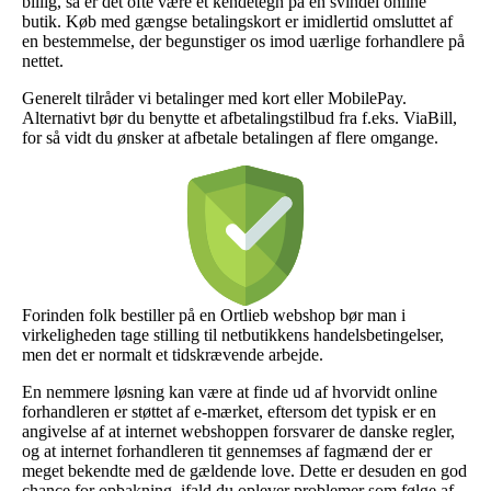
billig, så er det ofte være et kendetegn på en svindel online
butik. Køb med gængse betalingskort er imidlertid omsluttet af
en bestemmelse, der begunstiger os imod uærlige forhandlere på
nettet.
Generelt tilråder vi betalinger med kort eller MobilePay.
Alternativt bør du benytte et afbetalingstilbud fra f.eks. ViaBill,
for så vidt du ønsker at afbetale betalingen af flere omgange.
Forinden folk bestiller på en Ortlieb webshop bør man i
virkeligheden tage stilling til netbutikkens handelsbetingelser,
men det er normalt et tidskrævende arbejde.
En nemmere løsning kan være at finde ud af hvorvidt online
forhandleren er støttet af e-mærket, eftersom det typisk er en
angivelse af at internet webshoppen forsvarer de danske regler,
og at internet forhandleren tit gennemses af fagmænd der er
meget bekendte med de gældende love. Dette er desuden en god
chance for opbakning, ifald du oplever problemer som følge af