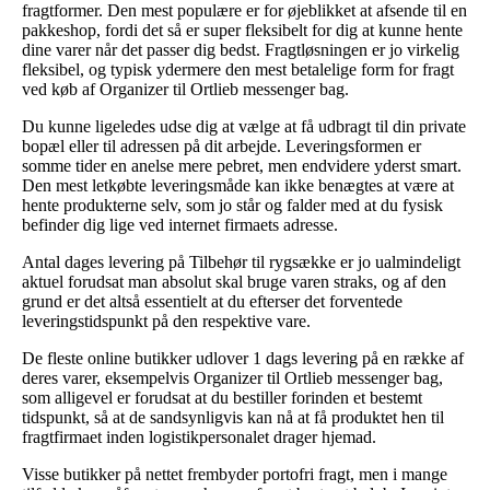
fragtformer. Den mest populære er for øjeblikket at afsende til en
pakkeshop, fordi det så er super fleksibelt for dig at kunne hente
dine varer når det passer dig bedst. Fragtløsningen er jo virkelig
fleksibel, og typisk ydermere den mest betalelige form for fragt
ved køb af Organizer til Ortlieb messenger bag.
Du kunne ligeledes udse dig at vælge at få udbragt til din private
bopæl eller til adressen på dit arbejde. Leveringsformen er
somme tider en anelse mere pebret, men endvidere yderst smart.
Den mest letkøbte leveringsmåde kan ikke benægtes at være at
hente produkterne selv, som jo står og falder med at du fysisk
befinder dig lige ved internet firmaets adresse.
Antal dages levering på Tilbehør til rygsække er jo ualmindeligt
aktuel forudsat man absolut skal bruge varen straks, og af den
grund er det altså essentielt at du efterser det forventede
leveringstidspunkt på den respektive vare.
De fleste online butikker udlover 1 dags levering på en række af
deres varer, eksempelvis Organizer til Ortlieb messenger bag,
som alligevel er forudsat at du bestiller forinden et bestemt
tidspunkt, så at de sandsynligvis kan nå at få produktet hen til
fragtfirmaet inden logistikpersonalet drager hjemad.
Visse butikker på nettet frembyder portofri fragt, men i mange