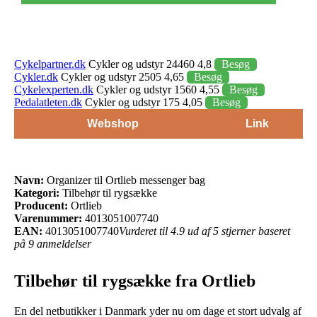
Cykelpartner.dk
Cykler og udstyr 24460 4,8
Besøg
Cykler.dk
Cykler og udstyr 2505 4,65
Besøg
Cykelexperten.dk
Cykler og udstyr 1560 4,55
Besøg
Pedalatleten.dk
Cykler og udstyr 175 4,05
Besøg
Webshop
Link
Navn:
Organizer til Ortlieb messenger bag
Kategori:
Tilbehør til rygsække
Producent:
Ortlieb
Varenummer:
4013051007740
EAN:
4013051007740
Vurderet til 4.9 ud af 5 stjerner baseret
på 9 anmeldelser
Tilbehør til rygsække fra Ortlieb
En del netbutikker i Danmark yder nu om dage et stort udvalg af