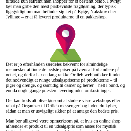
tilfælde kun såfremt man shopper for et bestemt beløb. I øvrigt
bør man gribe den mest prisbevidste fragtløsning, der typisk –
ligegyldigt om man befinder sig tæt på Køge, Nakskov eller
Jyllinge – er at få leveret produkterne til en pakkeshop.
Det er jo efterhånden særdeles bekvemt for almindelige
mennesker at finde de bedste priser på tværs af forhandlere på
nettet, og derfor har en lang række Ortlieb webbutikker fundet
det nødvendigt at tvinge udsalgspriserne på produkterne – til
piger og drenge, og samtidig til damer og herrer – helt i bund, og
endda nogle gange præstere levering uden omkostninger.
Det kan trods alt blive lønsomt at studere visse webshops efter
rabat på Organizer til Ortlieb messenger bag inden du køber,
sådan at man er usvigeligt sikker på at antage den bedste pris.
Man bør alligevel være opmærksom på, at hvis en online shop
afhænder et produkt til en udsalgspris som anses for mystisk