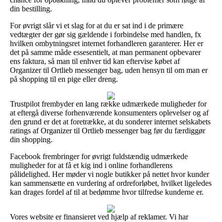
din bestilling.
For øvrigt slår vi et slag for at du er sat ind i de primære
vedtægter der gør sig gældende i forbindelse med handlen, fx
hvilken ombytningsret internet forhandleren garanterer. Her er
det på samme måde essesentielt, at man permanent opbevarer
ens faktura, så man til enhver tid kan eftervise købet af
Organizer til Ortlieb messenger bag, uden hensyn til om man er
på shopping til en pige eller dreng.
Trustpilot frembyder en lang række udmærkede muligheder for
at eftergå diverse forhenværende konsumenters oplevelser og af
den grund er det at foretrække, at du sonderer internet selskabets
ratings af Organizer til Ortlieb messenger bag før du færdiggør
din shopping.
Facebook frembringer for øvrigt fuldstændig udmærkede
muligheder for at få et kig ind i online forhandlerens
pålidelighed. Her møder vi nogle butikker på nettet hvor kunder
kan sammensætte en vurdering af ordreforløbet, hvilket ligeledes
kan drages fordel af til at bedømme hvor tilfredse kunderne er.
Vores website er finansieret ved hjælp af reklamer. Vi har