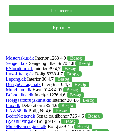
Læs mere »
Køb nu »
Mostersskur.dk
Interiør 1263 4,9
Besøg
Sengetid.dk
Senge og tilbehør 70 4,8
Besøg
ESfurniture.dk
Interiør 39 4,7
Besøg
LuxoLiving.dk
Bolig 5338 4,7
Besøg
Lepong.dk
Interiør 36 4,7
Besøg
DesignGaragen.dk
Interiør 519 4,7
Besøg
MoreLand.dk
Have 5148 4,65
Besøg
Boboonline.dk
Interiør 1276 4,6
Besøg
Hoejgaardbrugskunst.dk
Interiør 20 4,6
Besøg
Illux.dk
Dekoration 235 4,6
Besøg
RAW58.dk
Bolig 68 4,6
Besøg
BedreNætter.dk
Senge og tilbehør 726 4,6
Besøg
Bydahlliving.dk
Bolig 98 4,5
Besøg
MøbelKompagniet.dk
Bolig 239 4,5
Besøg