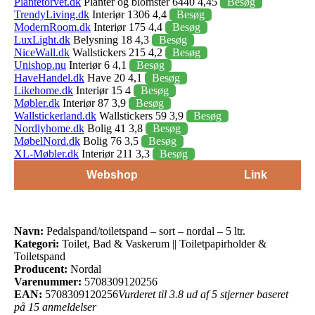
Plantetorvet.dk
Planter og blomster 6440 4,45
Besøg
TrendyLiving.dk
Interiør 1306 4,4
Besøg
ModernRoom.dk
Interiør 175 4,4
Besøg
LuxLight.dk
Belysning 18 4,3
Besøg
NiceWall.dk
Wallstickers 215 4,2
Besøg
Unishop.nu
Interiør 6 4,1
Besøg
HaveHandel.dk
Have 20 4,1
Besøg
Likehome.dk
Interiør 15 4
Besøg
Møbler.dk
Interiør 87 3,9
Besøg
Wallstickerland.dk
Wallstickers 59 3,9
Besøg
Nordlyhome.dk
Bolig 41 3,8
Besøg
MøbelNord.dk
Bolig 76 3,5
Besøg
XL-Møbler.dk
Interiør 211 3,3
Besøg
Webshop
Link
Navn:
Pedalspand/toiletspand – sort – nordal – 5 ltr.
Kategori:
Toilet, Bad & Vaskerum || Toiletpapirholder &
Toiletspand
Producent:
Nordal
Varenummer:
5708309120256
EAN:
5708309120256
Vurderet til 3.8 ud af 5 stjerner baseret
på 15 anmeldelser