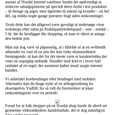
masser af Nordal internet varehuse fundet det nødvendigt at
reducere udsalgspriserne på specielt deres bedst i test produkter
– til drenge og piger, men ligeledes til mænd og kvinder – en hel
del, og endda nogle gange præstere fragt uden omkostninger.
Trods dette kan det alligevel være gavnligt at undersøge visse
webshops efter rabat på Pedalspand/toiletspand – sort – nordal –
5 ltr. før du færdiggør din shopping, så man er sikret at antage
den bedste pris.
Man må dog være så påpasselig, at i tilfælde af at en webbutik
afhænder en vare til en pris der kan virke ekstraordinært
fremragende, så kan det for det meste være et karakteristika der
viser en uoprigtig netbutik. Handler med kort er i hvert fald
omfattet af en regel, der assisterer køber imod uægte internet
handler.
Vi anbefaler kortbetalinger eller betalinger med mobilen.
Alternativt kan du drage nytte af en afdragsordning fra
eksempelvis ViaBill, for så vidt du foretrækker at klare
omkostningerne over en periode.
Forud for at folk shopper på en Nordal shop burde de ideelt set
gennemse virksomhedens handelsaftale, det er dog naturligvis
ikke særlig morsomt.