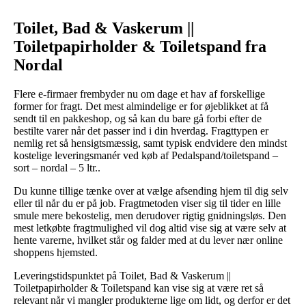
Toilet, Bad & Vaskerum ||
Toiletpapirholder & Toiletspand fra
Nordal
Flere e-firmaer frembyder nu om dage et hav af forskellige
former for fragt. Det mest almindelige er for øjeblikket at få
sendt til en pakkeshop, og så kan du bare gå forbi efter de
bestilte varer når det passer ind i din hverdag. Fragttypen er
nemlig ret så hensigtsmæssig, samt typisk endvidere den mindst
kostelige leveringsmanér ved køb af Pedalspand/toiletspand –
sort – nordal – 5 ltr..
Du kunne tillige tænke over at vælge afsending hjem til dig selv
eller til når du er på job. Fragtmetoden viser sig til tider en lille
smule mere bekostelig, men derudover rigtig gnidningsløs. Den
mest letkøbte fragtmulighed vil dog altid vise sig at være selv at
hente varerne, hvilket står og falder med at du lever nær online
shoppens hjemsted.
Leveringstidspunktet på Toilet, Bad & Vaskerum ||
Toiletpapirholder & Toiletspand kan vise sig at være ret så
relevant når vi mangler produkterne lige om lidt, og derfor er det