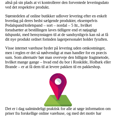
altså på sin plads at vi kontrollerer den forventede leveringsdato
ved det respektive produkt.
Størstedelen af online butikker udlover levering efter en enkelt
hverdag på deres bedst sælgende produkter, eksempelvis
Pedalspand/toiletspand – sort – nordal – 5 ltr., hvilket
forudsætter at bestillingen laves tidligere end et nøjagtigt
tidspunkt, med hensynstagen til at de sandsynligvis kan nå at få
dit nye produkt ordnet forinden lagerpersonalet holder fyraften.
Visse internet varehuse byder på levering uden omkostninger,
men i reglen er det så nødvendigt at man handler for en præcis
sum. Som alternativ bør man overveje den billigste fragtmetode,
hvilket mange gange – hvad end du bor i Roskilde, Holbæk eller
Brande – er at få dem til at levere pakken til en pakkeshop.
Det er i dag ualmindeligt praktisk for alle at søge information om
priser fra forskellige online varehuse, og med det motiv har