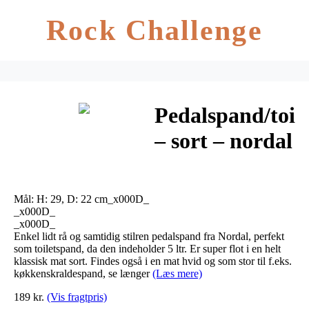
Rock Challenge
Pedalspand/toil
– sort – nordal
– 5 ltr.
Mål: H: 29, D: 22 cm_x000D_
_x000D_
_x000D_
Enkel lidt rå og samtidig stilren pedalspand fra Nordal, perfekt
som toiletspand, da den indeholder 5 ltr. Er super flot i en helt
klassisk mat sort. Findes også i en mat hvid og som stor til f.eks.
køkkenskraldespand, se længer
(Læs mere)
189 kr.
(Vis fragtpris)