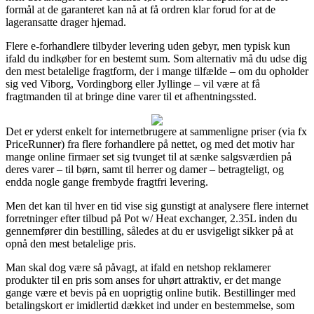
formål at de garanteret kan nå at få ordren klar forud for at de
lageransatte drager hjemad.
Flere e-forhandlere tilbyder levering uden gebyr, men typisk kun
ifald du indkøber for en bestemt sum. Som alternativ må du udse dig
den mest betalelige fragtform, der i mange tilfælde – om du opholder
sig ved Viborg, Vordingborg eller Jyllinge – vil være at få
fragtmanden til at bringe dine varer til et afhentningssted.
Det er yderst enkelt for internetbrugere at sammenligne priser (via fx
PriceRunner) fra flere forhandlere på nettet, og med det motiv har
mange online firmaer set sig tvunget til at sænke salgsværdien på
deres varer – til børn, samt til herrer og damer – betragteligt, og
endda nogle gange frembyde fragtfri levering.
Men det kan til hver en tid vise sig gunstigt at analysere flere internet
forretninger efter tilbud på Pot w/ Heat exchanger, 2.35L inden du
gennemfører din bestilling, således at du er usvigeligt sikker på at
opnå den mest betalelige pris.
Man skal dog være så påvagt, at ifald en netshop reklamerer
produkter til en pris som anses for uhørt attraktiv, er det mange
gange være et bevis på en uoprigtig online butik. Bestillinger med
betalingskort er imidlertid dækket ind under en bestemmelse, som