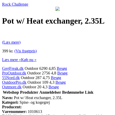
Rock Challenge
Pot w/ Heat exchanger, 2.35L
(Læs mere)
399 kr.
(Vis fragtpris)
Læs mere »
Køb nu »
GrejFreak.dk
Outdoor 6290 4,85
Besøg
ProOutdoor.dk
Outdoor 2756 4,8
Besøg
55Nord.dk
Outdoor 287 4,75
Besøg
OutdoorPro.dk
Outdoor 109 4,3
Besøg
Outmore.dk
Outdoor 20 4,3
Besøg
Webshop
Produkter
Anmeldelser
Bedømmelse
Link
Navn:
Pot w/ Heat exchanger, 2.35L
Kategori:
Spise- og kogegrej
Producent:
Varenummer:
1010613