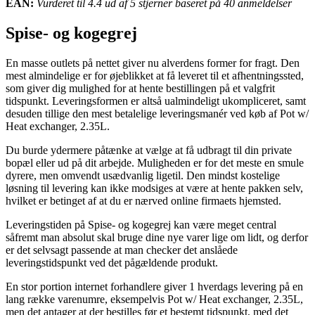
EAN:
Vurderet til 4.4 ud af 5 stjerner baseret på 40 anmeldelser
Spise- og kogegrej
En masse outlets på nettet giver nu alverdens former for fragt. Den
mest almindelige er for øjeblikket at få leveret til et afhentningssted,
som giver dig mulighed for at hente bestillingen på et valgfrit
tidspunkt. Leveringsformen er altså ualmindeligt ukompliceret, samt
desuden tillige den mest betalelige leveringsmanér ved køb af Pot w/
Heat exchanger, 2.35L.
Du burde ydermere påtænke at vælge at få udbragt til din private
bopæl eller ud på dit arbejde. Muligheden er for det meste en smule
dyrere, men omvendt usædvanlig ligetil. Den mindst kostelige
løsning til levering kan ikke modsiges at være at hente pakken selv,
hvilket er betinget af at du er nærved online firmaets hjemsted.
Leveringstiden på Spise- og kogegrej kan være meget central
såfremt man absolut skal bruge dine nye varer lige om lidt, og derfor
er det selvsagt passende at man checker det anslåede
leveringstidspunkt ved det pågældende produkt.
En stor portion internet forhandlere giver 1 hverdags levering på en
lang række varenumre, eksempelvis Pot w/ Heat exchanger, 2.35L,
men det antager at der bestilles før et bestemt tidspunkt, med det