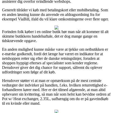
assisterer dig overfor svindlende webshops.
Generelt tilråder vi køb med betalingskort eller mobilbetaling. Som
en anden løsning kunne du anvende en afdragsordning fra for
eksempel ViaBill, ifald du vil klare omkostningerne over flere uger.
Forinden folk køber i en online butik bør man når alt kommer til alt
skimme butikkens handelsaftale, det er dog mange gange en
tidskrævende opgave.
En anden mulighed kunne måske være at tjekke om netbutikken er
e-mærke godkendt, fordi det længe har været en indikator for at
netshoppen retter sig efter de danske retningslinjer, foruden at
shoppen hyppigt efterses af specialister som kender reglerne.
Derudover giver det dig chance for support, såfremt du oplever
udfordringer som følge af dit køb.
Herudover støtter vi at man er opmærksom på de mest centrale
vedtægter der indvirker på handlen, f.eks. hvilken returrettighed e-
forhandleren kører med. Her er det tilmed afgørende, at man altid
opbevarer sin kvittering, så man når som helst kan bevidne ordren af
Pot w/ Heat exchanger, 2.35L, uafhængig om du er på gaveindkøb
til en kvinde eller mand.