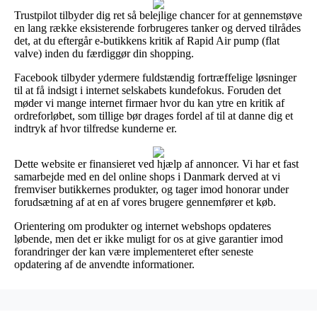
Trustpilot tilbyder dig ret så belejlige chancer for at gennemstøve
en lang række eksisterende forbrugeres tanker og derved tilrådes
det, at du eftergår e-butikkens kritik af Rapid Air pump (flat
valve) inden du færdiggør din shopping.
Facebook tilbyder ydermere fuldstændig fortræffelige løsninger
til at få indsigt i internet selskabets kundefokus. Foruden det
møder vi mange internet firmaer hvor du kan ytre en kritik af
ordreforløbet, som tillige bør drages fordel af til at danne dig et
indtryk af hvor tilfredse kunderne er.
Dette website er finansieret ved hjælp af annoncer. Vi har et fast
samarbejde med en del online shops i Danmark derved at vi
fremviser butikkernes produkter, og tager imod honorar under
forudsætning af at en af vores brugere gennemfører et køb.
Orientering om produkter og internet webshops opdateres
løbende, men det er ikke muligt for os at give garantier imod
forandringer der kan være implementeret efter seneste
opdatering af de anvendte informationer.