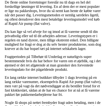
De fleste online forretninger foreslår nu til dags en hel del
forskellige løsninger til levering. En af dem der er mest populær
er lige nu pakkeshops, hvor du så nemt kan hente de købte varer
når det passer dig. Leveringsmetoden er nemlig særdeles ligetil,
og oftest derudover den mest betalelige leveringsmodel ved køb
af Rapid Air pump (flat valve).
Du kan lige så vel afveje for og imod at få varerne sendt til din
privatbolig eller ud til dit arbejdes adresse. Leveringstypen er i
regelen en tand dyrere, men tillige ekstremt enkel. Den billigste
mulighed for fragt er dog at du selv henter produkterne, som dog
kræver at du har bopæl tæt på internet selskabets lager.
Fragtperioden på Tilbehør til Underlag er naturligvis super
bestemmende hvis du har behov for varen om et øjeblik, og i det
øjemed er det ret afgørende at man gransker den forventede
leveringsdato for det pågældende produkt.
En lang række internet butikker tilbyder 1 dags levering på en
lang række varenumre, eksempelvis Rapid Air pump (flat valve),
men vær på vagt da det nødvendiggør at du bestiller forud for et
fast klokkeslæt, sådan at de har en chance for at nå at få varerne
pakket før pakkemedarbejderne har fri.
Nogle få shops på nettet frembyder fragt uden betaling, men i de