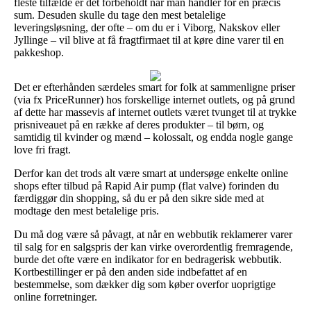
fleste tilfælde er det forbeholdt når man handler for en præcis
sum. Desuden skulle du tage den mest betalelige
leveringsløsning, der ofte – om du er i Viborg, Nakskov eller
Jyllinge – vil blive at få fragtfirmaet til at køre dine varer til en
pakkeshop.
Det er efterhånden særdeles smart for folk at sammenligne priser
(via fx PriceRunner) hos forskellige internet outlets, og på grund
af dette har massevis af internet outlets været tvunget til at trykke
prisniveauet på en række af deres produkter – til børn, og
samtidig til kvinder og mænd – kolossalt, og endda nogle gange
love fri fragt.
Derfor kan det trods alt være smart at undersøge enkelte online
shops efter tilbud på Rapid Air pump (flat valve) forinden du
færdiggør din shopping, så du er på den sikre side med at
modtage den mest betalelige pris.
Du må dog være så påvagt, at når en webbutik reklamerer varer
til salg for en salgspris der kan virke overordentlig fremragende,
burde det ofte være en indikator for en bedragerisk webbutik.
Kortbestillinger er på den anden side indbefattet af en
bestemmelse, som dækker dig som køber overfor uoprigtige
online forretninger.