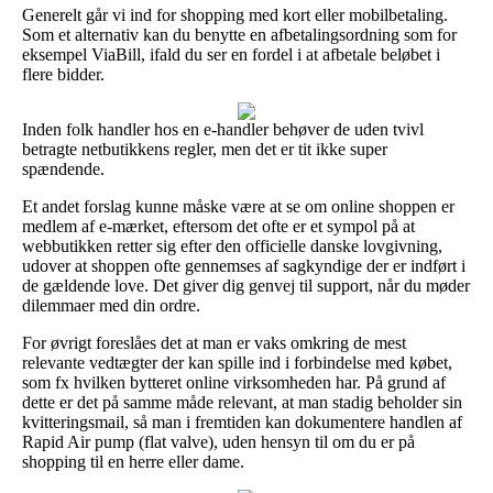
Generelt går vi ind for shopping med kort eller mobilbetaling.
Som et alternativ kan du benytte en afbetalingsordning som for
eksempel ViaBill, ifald du ser en fordel i at afbetale beløbet i
flere bidder.
Inden folk handler hos en e-handler behøver de uden tvivl
betragte netbutikkens regler, men det er tit ikke super
spændende.
Et andet forslag kunne måske være at se om online shoppen er
medlem af e-mærket, eftersom det ofte er et sympol på at
webbutikken retter sig efter den officielle danske lovgivning,
udover at shoppen ofte gennemses af sagkyndige der er indført i
de gældende love. Det giver dig genvej til support, når du møder
dilemmaer med din ordre.
For øvrigt foreslåes det at man er vaks omkring de mest
relevante vedtægter der kan spille ind i forbindelse med købet,
som fx hvilken bytteret online virksomheden har. På grund af
dette er det på samme måde relevant, at man stadig beholder sin
kvitteringsmail, så man i fremtiden kan dokumentere handlen af
Rapid Air pump (flat valve), uden hensyn til om du er på
shopping til en herre eller dame.