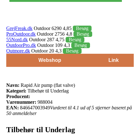
GrejFreak.dk
Outdoor 6290 4,85
Besøg
ProOutdoor.dk
Outdoor 2756 4,8
Besøg
55Nord.dk
Outdoor 287 4,75
Besøg
OutdoorPro.dk
Outdoor 109 4,3
Besøg
Outmore.dk
Outdoor 20 4,3
Besøg
Webshop
Link
Navn:
Rapid Air pump (flat valve)
Kategori:
Tilbehør til Underlag
Producent:
Varenummer:
988004
EAN:
846647003949
Vurderet til 4.1 ud af 5 stjerner baseret på
50 anmeldelser
Tilbehør til Underlag