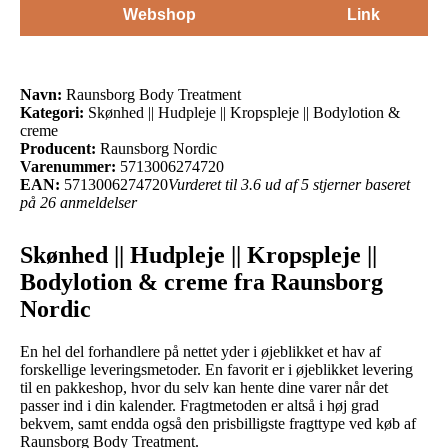
Webshop
Link
Navn:
Raunsborg Body Treatment
Kategori:
Skønhed || Hudpleje || Kropspleje || Bodylotion &
creme
Producent:
Raunsborg Nordic
Varenummer:
5713006274720
EAN:
5713006274720
Vurderet til 3.6 ud af 5 stjerner baseret
på 26 anmeldelser
Skønhed || Hudpleje || Kropspleje ||
Bodylotion & creme fra Raunsborg
Nordic
En hel del forhandlere på nettet yder i øjeblikket et hav af
forskellige leveringsmetoder. En favorit er i øjeblikket levering
til en pakkeshop, hvor du selv kan hente dine varer når det
passer ind i din kalender. Fragtmetoden er altså i høj grad
bekvem, samt endda også den prisbilligste fragttype ved køb af
Raunsborg Body Treatment.