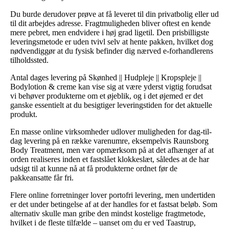
Du burde derudover prøve at få leveret til din privatbolig eller ud
til dit arbejdes adresse. Fragtmuligheden bliver oftest en kende
mere pebret, men endvidere i høj grad ligetil. Den prisbilligste
leveringsmetode er uden tvivl selv at hente pakken, hvilket dog
nødvendiggør at du fysisk befinder dig nærved e-forhandlerens
tilholdssted.
Antal dages levering på Skønhed || Hudpleje || Kropspleje ||
Bodylotion & creme kan vise sig at være yderst vigtig forudsat
vi behøver produkterne om et øjeblik, og i det øjemed er det
ganske essentielt at du besigtiger leveringstiden for det aktuelle
produkt.
En masse online virksomheder udlover muligheden for dag-til-
dag levering på en række varenumre, eksempelvis Raunsborg
Body Treatment, men vær opmærksom på at det afhænger af at
orden realiseres inden et fastslået klokkeslæt, således at de har
udsigt til at kunne nå at få produkterne ordnet før de
pakkeansatte får fri.
Flere online forretninger lover portofri levering, men undertiden
er det under betingelse af at der handles for et fastsat beløb. Som
alternativ skulle man gribe den mindst kostelige fragtmetode,
hvilket i de fleste tilfælde – uanset om du er ved Taastrup,