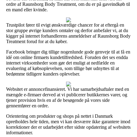
ordre af Raunsborg Body Treatment, om du er på gaveindkøb til
en mand eller kvinde.
Trustpilot fører til evigt ønskværdige chancer for at eftergå en
stor gruppe øvrige kunders omtaler og derfor anbefaler vi, at du
kigger på internet forhandlerens anmeldelser af Raunsborg Body
Treatment forud for at du køber.
Facebook bringer dig tillige nogenlunde gode genveje til at få en
idé om online firmaets kundetilfredshed. Foruden det ses endda
internet virksomheder som gør det muligt at nedfælde en
evaluering af købsoplevelsen, som tillige bør udnyttes til at
bedømme tidligere kunders oplevelser.
Websitet er annoncefinansieret. Vi har samarbejdsaftaler med en
mængde e-firmaer derved at vi publicerer butikkernes varer, og
tjener provision hvis en af de besøgende på vores side
gennemfører en ordre.
Orientering om produkter og shops på nettet i Danmark
opretholdes hele tiden, men vi kan desværre ikke garantere imod
korrektioner der er udarbejdet efter sidste opdatering af websitets
informationer.