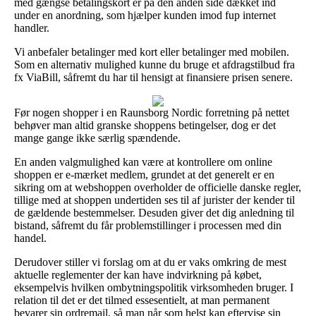
med gængse betalingskort er på den anden side dækket ind
under en anordning, som hjælper kunden imod fup internet
handler.
Vi anbefaler betalinger med kort eller betalinger med mobilen.
Som en alternativ mulighed kunne du bruge et afdragstilbud fra
fx ViaBill, såfremt du har til hensigt at finansiere prisen senere.
Før nogen shopper i en Raunsborg Nordic forretning på nettet
behøver man altid granske shoppens betingelser, dog er det
mange gange ikke særlig spændende.
En anden valgmulighed kan være at kontrollere om online
shoppen er e-mærket medlem, grundet at det generelt er en
sikring om at webshoppen overholder de officielle danske regler,
tillige med at shoppen undertiden ses til af jurister der kender til
de gældende bestemmelser. Desuden giver det dig anledning til
bistand, såfremt du får problemstillinger i processen med din
handel.
Derudover stiller vi forslag om at du er vaks omkring de mest
aktuelle reglementer der kan have indvirkning på købet,
eksempelvis hvilken ombytningspolitik virksomheden bruger. I
relation til det er det tilmed essesentielt, at man permanent
bevarer sin ordremail, så man når som helst kan eftervise sin