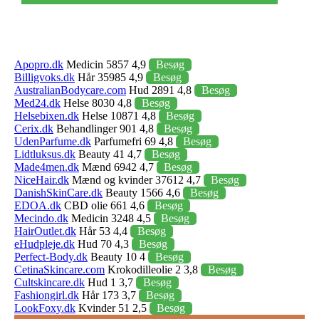
Apopro.dk
Medicin 5857 4,9
Besøg
Billigvoks.dk
Hår 35985 4,9
Besøg
AustralianBodycare.com
Hud 2891 4,8
Besøg
Med24.dk
Helse 8030 4,8
Besøg
Helsebixen.dk
Helse 10871 4,8
Besøg
Cerix.dk
Behandlinger 901 4,8
Besøg
UdenParfume.dk
Parfumefri 69 4,8
Besøg
Lidtluksus.dk
Beauty 41 4,7
Besøg
Made4men.dk
Mænd 6942 4,7
Besøg
NiceHair.dk
Mænd og kvinder 37612 4,7
Besøg
DanishSkinCare.dk
Beauty 1566 4,6
Besøg
EDOA.dk
CBD olie 661 4,6
Besøg
Mecindo.dk
Medicin 3248 4,5
Besøg
HairOutlet.dk
Hår 53 4,4
Besøg
eHudpleje.dk
Hud 70 4,3
Besøg
Perfect-Body.dk
Beauty 10 4
Besøg
CetinaSkincare.com
Krokodilleolie 2 3,8
Besøg
Cultskincare.dk
Hud 1 3,7
Besøg
Fashiongirl.dk
Hår 173 3,7
Besøg
LookFoxy.dk
Kvinder 51 2,5
Besøg