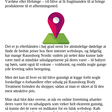
Værløse eller Helsinge – vil blive at få fragtmanden til at bringe
produkterne til et afhentningssted.
Det er jo efterhånden i høj grad nemt for almindelige dødelige at
finde de bedste priser hos flere internet webshops, og følgelig
har mange Raunsborg Nordic outlets på nettet ikke kunne lade
være med at mindske udsalgspriserne på deres varer – til babyer
og børn, samt også til voksne – voldsomt, og endda nogle gange
yde levering uden beregning.
Men det kan til hver en tid blive gunstigt at kigge forbi nogle
forskellige e-forhandlere efter udsalg på Raunsborg Body
Treatment forinden du shopper, sådan at man er sikret at få den
mest attraktive pris.
Man skal blot ikke overse, at når en online forretning afsætter
deres varer for en udsalgspris som virker helt ekstremt gunstig,
så kunne det tit være en indikator for en falsk webshop. Køb