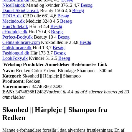
NiceHair.dk
Mænd og kvinder 37612 4,7
Besøg
DanishSkinCare.dk
Beauty 1566 4,6
Besøg
EDOA.dk
CBD olie 661 4,6
Besøg
Mecindo.dk
Medicin 3248 4,5
Besøg
HairOutlet.dk
Hår 53 4,4
Besøg
eHudpleje.dk
Hud 70 4,3
Besøg
Perfect-Body.dk
Beauty 10 4
Besøg
CetinaSkincare.com
Krokodilleolie 2 3,8
Besøg
Cultskincare.dk
Hud 1 3,7
Besøg
Fashiongirl.dk
Hår 173 3,7
Besøg
LookFoxy.dk
Kvinder 51 2,5
Besøg
Webshop
Produkter
Anmeldelser
Bedømmelse
Link
Navn:
Redken Color Extend Blondage Shampoo – 300 ml
Kategori:
Skønhed || Hårpleje || Shampoo
Producent:
Redken
Varenummer:
3474636612482
EAN:
3474636612482
Vurderet til 4.4 ud af 5 stjerner baseret på 33
anmeldelser
Skønhed || Hårpleje || Shampoo fra
Redken
Mange e-forhandlere foreslår i dag alverdens fragtløsninger. En af