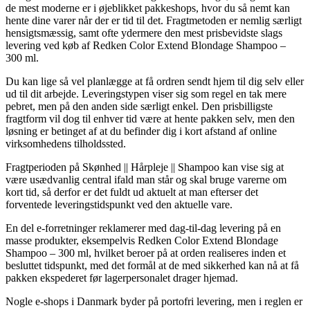
de mest moderne er i øjeblikket pakkeshops, hvor du så nemt kan
hente dine varer når der er tid til det. Fragtmetoden er nemlig særligt
hensigtsmæssig, samt ofte ydermere den mest prisbevidste slags
levering ved køb af Redken Color Extend Blondage Shampoo –
300 ml.
Du kan lige så vel planlægge at få ordren sendt hjem til dig selv eller
ud til dit arbejde. Leveringstypen viser sig som regel en tak mere
pebret, men på den anden side særligt enkel. Den prisbilligste
fragtform vil dog til enhver tid være at hente pakken selv, men den
løsning er betinget af at du befinder dig i kort afstand af online
virksomhedens tilholdssted.
Fragtperioden på Skønhed || Hårpleje || Shampoo kan vise sig at
være usædvanlig central ifald man står og skal bruge varerne om
kort tid, så derfor er det fuldt ud aktuelt at man efterser det
forventede leveringstidspunkt ved den aktuelle vare.
En del e-forretninger reklamerer med dag-til-dag levering på en
masse produkter, eksempelvis Redken Color Extend Blondage
Shampoo – 300 ml, hvilket beroer på at orden realiseres inden et
besluttet tidspunkt, med det formål at de med sikkerhed kan nå at få
pakken ekspederet før lagerpersonalet drager hjemad.
Nogle e-shops i Danmark byder på portofri levering, men i reglen er