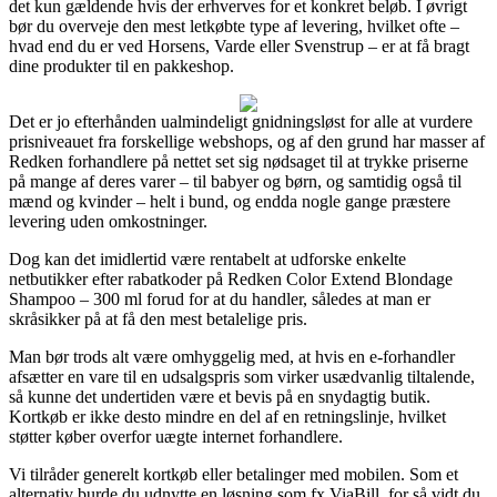
det kun gældende hvis der erhverves for et konkret beløb. I øvrigt
bør du overveje den mest letkøbte type af levering, hvilket ofte –
hvad end du er ved Horsens, Varde eller Svenstrup – er at få bragt
dine produkter til en pakkeshop.
Det er jo efterhånden ualmindeligt gnidningsløst for alle at vurdere
prisniveauet fra forskellige webshops, og af den grund har masser af
Redken forhandlere på nettet set sig nødsaget til at trykke priserne
på mange af deres varer – til babyer og børn, og samtidig også til
mænd og kvinder – helt i bund, og endda nogle gange præstere
levering uden omkostninger.
Dog kan det imidlertid være rentabelt at udforske enkelte
netbutikker efter rabatkoder på Redken Color Extend Blondage
Shampoo – 300 ml forud for at du handler, således at man er
skråsikker på at få den mest betalelige pris.
Man bør trods alt være omhyggelig med, at hvis en e-forhandler
afsætter en vare til en udsalgspris som virker usædvanlig tiltalende,
så kunne det undertiden være et bevis på en snydagtig butik.
Kortkøb er ikke desto mindre en del af en retningslinje, hvilket
støtter køber overfor uægte internet forhandlere.
Vi tilråder generelt kortkøb eller betalinger med mobilen. Som et
alternativ burde du udnytte en løsning som fx ViaBill, for så vidt du