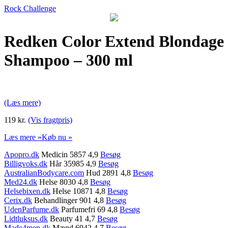
Rock Challenge
Redken Color Extend Blondage
Shampoo – 300 ml
(Læs mere)
119 kr.
(Vis fragtpris)
Læs mere »
Køb nu »
Apopro.dk
Medicin 5857 4,9
Besøg
Billigvoks.dk
Hår 35985 4,9
Besøg
AustralianBodycare.com
Hud 2891 4,8
Besøg
Med24.dk
Helse 8030 4,8
Besøg
Helsebixen.dk
Helse 10871 4,8
Besøg
Cerix.dk
Behandlinger 901 4,8
Besøg
UdenParfume.dk
Parfumefri 69 4,8
Besøg
Lidtluksus.dk
Beauty 41 4,7
Besøg
Made4men.dk
Mænd 6942 4,7
Besøg