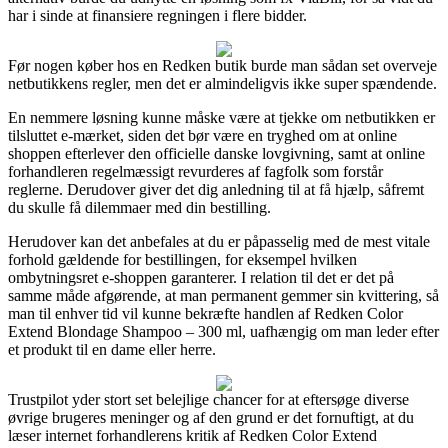
har i sinde at finansiere regningen i flere bidder.
Før nogen køber hos en Redken butik burde man sådan set overveje
netbutikkens regler, men det er almindeligvis ikke super spændende.
En nemmere løsning kunne måske være at tjekke om netbutikken er
tilsluttet e-mærket, siden det bør være en tryghed om at online
shoppen efterlever den officielle danske lovgivning, samt at online
forhandleren regelmæssigt revurderes af fagfolk som forstår
reglerne. Derudover giver det dig anledning til at få hjælp, såfremt
du skulle få dilemmaer med din bestilling.
Herudover kan det anbefales at du er påpasselig med de mest vitale
forhold gældende for bestillingen, for eksempel hvilken
ombytningsret e-shoppen garanterer. I relation til det er det på
samme måde afgørende, at man permanent gemmer sin kvittering, så
man til enhver tid vil kunne bekræfte handlen af Redken Color
Extend Blondage Shampoo – 300 ml, uafhængig om man leder efter
et produkt til en dame eller herre.
Trustpilot yder stort set belejlige chancer for at eftersøge diverse
øvrige brugeres meninger og af den grund er det fornuftigt, at du
læser internet forhandlerens kritik af Redken Color Extend