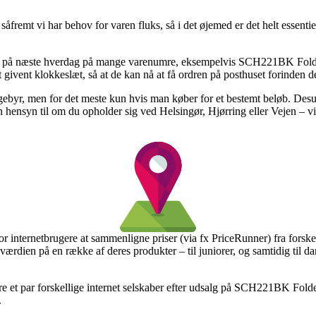
 såfremt vi har behov for varen fluks, så i det øjemed er det helt essenti
vering på næste hverdag på mange varenumre, eksempelvis SCH221BK Fo
givent klokkeslæt, så at de kan nå at få ordren på posthuset forinden de 
en gebyr, men for det meste kun hvis man køber for et bestemt beløb. 
n hensyn til om du opholder sig ved Helsingør, Hjørring eller Vejen – vil
or internetbrugere at sammenligne priser (via fx PriceRunner) fra forskell
lgsværdien på en række af deres produkter – til juniorer, og samtidig til
e et par forskellige internet selskaber efter udsalg på SCH221BK Folder 
.