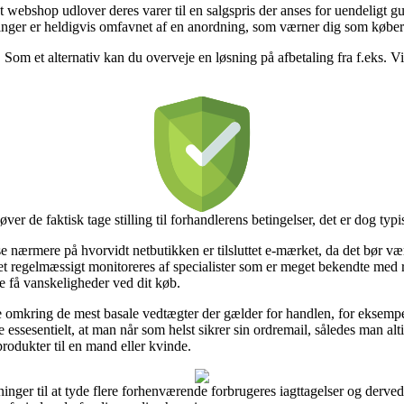
 webshop udlover deres varer til en salgspris der anses for uendeligt gu
llinger er heldigvis omfavnet af en anordning, som værner dig som købe
 Som et alternativ kan du overveje en løsning på afbetaling fra f.eks. ViaB
ver de faktisk tage stilling til forhandlerens betingelser, det er dog typ
nærmere på hvorvidt netbutikken er tilsluttet e-mærket, da det bør vær
kabet regelmæssigt monitoreres af specialister som er meget bekendte med
le få vanskeligheder ved dit køb.
e omkring de mest basale vedtægter der gælder for handlen, for eksempel
e essesentielt, at man når som helst sikrer sin ordremail, således man
rodukter til en mand eller kvinde.
sninger til at tyde flere forhenværende forbrugeres iagttagelser og derved