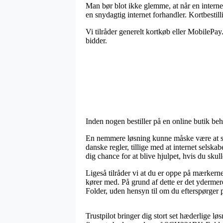
Man bør blot ikke glemme, at når en internet
en snydagtig internet forhandler. Kortbesti
Vi tilråder generelt kortkøb eller MobilePay.
bidder.
Inden nogen bestiller på en online butik behø
En nemmere løsning kunne måske være at se 
danske regler, tillige med at internet sels
dig chance for at blive hjulpet, hvis du skul
Ligeså tilråder vi at du er oppe på mærkern
kører med. På grund af dette er det ydermer
Folder, uden hensyn til om du efterspørger p
Trustpilot bringer dig stort set hæderlige lø