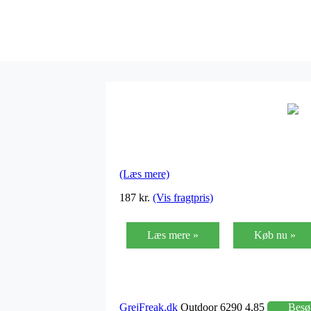
(Læs mere)
187 kr.
(Vis fragtpris)
Læs mere »
Køb nu »
GrejFreak.dk
Outdoor 6290 4,85
Besø