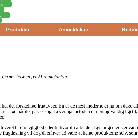
øg
g
Produkter
Anmeldelser
Bedøm
5 stjerner baseret på 21 anmeldelser
 hel del forskellige fragttyper. En af de mest moderne er nu om dage afh
 varer lige når det passer dig. Leveringsmetoden er nemlig vældig ligetil,
r.
everet til din lejlighed eller til hvor du arbejder. Løsningen er sædva
e fragtløsning vil dog til enhver tid være at hente produkterne selv, som 