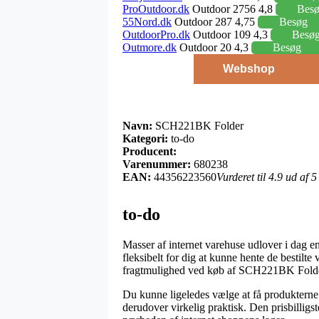
ProOutdoor.dk
Outdoor 2756 4,8
Bes
55Nord.dk
Outdoor 287 4,75
Besøg
OutdoorPro.dk
Outdoor 109 4,3
Besø
Outmore.dk
Outdoor 20 4,3
Besøg
Webshop
Navn:
SCH221BK Folder
Kategori:
to-do
Producent:
Varenummer:
680238
EAN:
44356223560
Vurderet til 4.9 ud af 
to-do
Masser af internet varehuse udlover i dag en
fleksibelt for dig at kunne hente de bestilte
fragtmulighed ved køb af SCH221BK Folde
Du kunne ligeledes vælge at få produkterne l
derudover virkelig praktisk. Den prisbilligst