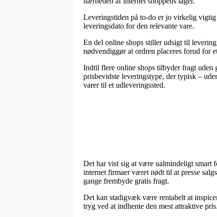
nærheden af internet shoppens lager.
Leveringstiden på to-do er jo virkelig vigtig
leveringsdato for den relevante vare.
En del online shops stiller udsigt til le
nødvendiggør at ordren placeres forud for et 
Indtil flere online shops tilbyder fragt ud
prisbevidste leveringstype, der typisk – ude
varer til et udleveringssted.
Det har vist sig at være ualmindeligt smart f
internet firmaer været nødt til at presse sa
gange frembyde gratis fragt.
Det kan stadigvæk være rentabelt at inspicer
tryg ved at indhente den mest attraktive pris