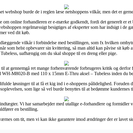
t webshop burde de i reglen læse netshoppens vilkår, men det er gerne
re om online forhandleren er e-mærke godkendt, fordi det generelt er et b
t webshoppen regelmæssigt besigtiges af eksperter som har indsigt i de g
emer ved dit køb.
undlæggende vilkår i forbindelse med bestillingen, som fx hvilken ombyt
når som helst opbevarer sin kvittering, så man altid kan påvise sit kø
eless, uafhængig om du skal shoppe til en dreng eller pige.
 til at gennemgå ret mange forhenværende forbrugeres kritik og derfor f
ail WH-M8020-B med 110 x 15mm E-Thru aksel – Tubeless inden du best
de løsninger til at få et kig ind i e-shoppens pålidelighed. Foruden det
oplevelsen, som lige så vel burde benyttes til at bedømme kundernes ti
indtægter. Vi har samarbejder med utallige e-forhandlere og formidler 
ldfører en bestilling.
værnes om tit, men vi kan ikke garantere imod ændringer der er lavet sid