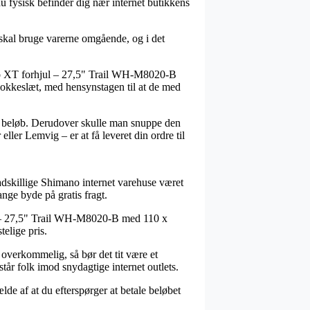
u fysisk befinder dig nær internet butikkens
skal bruge varerne omgående, og i det
ano XT forhjul – 27,5" Trail WH-M8020-B
klokkeslæt, med hensynstagen til at de med
ret beløb. Derudover skulle man snuppe den
ller Lemvig – er at få leveret din ordre til
 adskillige Shimano internet varehuse været
ange byde på gratis fragt.
ul – 27,5" Trail WH-M8020-B med 110 x
elige pris.
verkommelig, så bør det tit være et
står folk imod snydagtige internet outlets.
ælde af at du efterspørger at betale beløbet