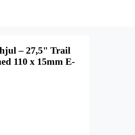
jul – 27,5" Trail
d 110 x 15mm E-
eless