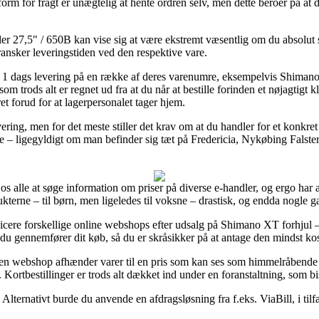
rm for fragt er unægtelig at hente ordren selv, men dette beroer på at d
r 27,5" / 650B kan vise sig at være ekstremt væsentlig om du absolut 
ransker leveringstiden ved den respektive vare.
er 1 dags levering på en række af deres varenumre, eksempelvis Shim
 trods alt er regnet ud fra at du når at bestille forinden et nøjagtigt 
ret forud for at lagerpersonalet tager hjem.
evering, men for det meste stiller det krav om at du handler for et konk
e – ligegyldigt om man befinder sig tæt på Fredericia, Nykøbing Falster e
 os alle at søge information om priser på diverse e-handler, og ergo har
kterne – til børn, men ligeledes til voksne – drastisk, og endda nogle g
spicere forskellige online webshops efter udsalg på Shimano XT forhj
u gennemfører dit køb, så du er skråsikker på at antage den mindst kost
n webshop afhænder varer til en pris som kan ses som himmelråbende o
. Kortbestillinger er trods alt dækket ind under en foranstaltning, som bi
 Alternativt burde du anvende en afdragsløsning fra f.eks. ViaBill, i tilf