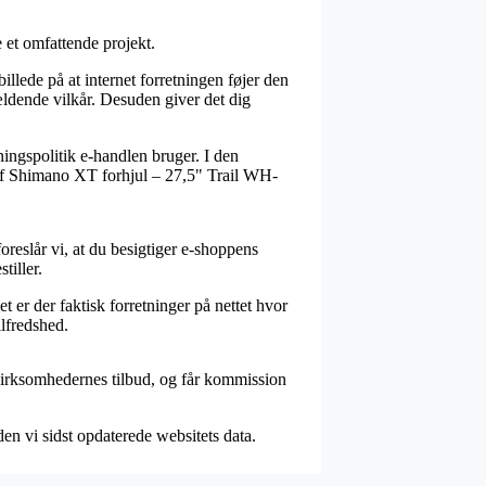
 et omfattende projekt.
illede på at internet forretningen føjer den
ældende vilkår. Desuden giver det dig
ningspolitik e-handlen bruger. I den
b af Shimano XT forhjul – 27,5" Trail WH-
oreslår vi, at du besigtiger e-shoppens
iller.
 er der faktisk forretninger på nettet hvor
lfredshed.
virksomhedernes tilbud, og får kommission
en vi sidst opdaterede websitets data.