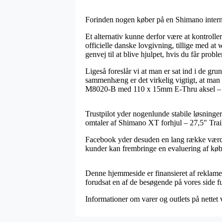
Forinden nogen køber på en Shimano interne
Et alternativ kunne derfor være at kontrolle
officielle danske lovgivning, tillige med a
genvej til at blive hjulpet, hvis du får probl
Ligeså foreslår vi at man er sat ind i de gr
sammenhæng er det virkelig vigtigt, at man 
M8020-B med 110 x 15mm E-Thru aksel – Tub
Trustpilot yder nogenlunde stabile løsninger
omtaler af Shimano XT forhjul – 27,5" Tr
Facebook yder desuden en lang række værdiful
kunder kan frembringe en evaluering af købs
Denne hjemmeside er finansieret af reklame
forudsat en af de besøgende på vores side fu
Informationer om varer og outlets på nettet 