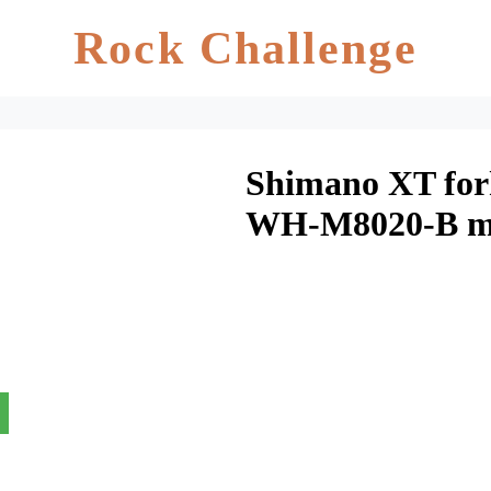
Rock Challenge
Shimano XT forh
WH-M8020-B me
Thru aksel – Tub