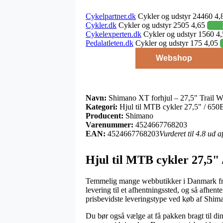
Cykelpartner.dk
Cykler og udstyr 24460 4,
Cykler.dk
Cykler og udstyr 2505 4,65
Cykelexperten.dk
Cykler og udstyr 1560 4
Pedalatleten.dk
Cykler og udstyr 175 4,05
Webshop
Navn:
Shimano XT forhjul – 27,5" Trail
Kategori:
Hjul til MTB cykler 27,5" / 650
Producent:
Shimano
Varenummer:
4524667768203
EAN:
4524667768203
Vurderet til 4.8 ud 
Hjul til MTB cykler 27,5"
Temmelig mange webbutikker i Danmark frem
levering til et afhentningssted, og så afhent
prisbevidste leveringstype ved køb af Sh
Du bør også vælge at få pakken bragt til din