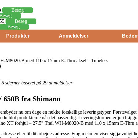
8
Besøg
Besøg
,55
Besøg
Besøg
Produkter
Anmeldelser
Bedøm
 WH-M8020-B med 110 x 15mm E-Thru aksel – Tubeless
B
af 5 stjerner baseret på 29 anmeldelser
 / 650B fra Shimano
byder nu om dage en række forskellige leveringstyper. Førstevalget
er du blot produkterne når det passer dig. Leveringsformen er jo i høj gr
imano XT forhjul – 27,5" Trail WH-M8020-B med 110 x 15mm E-Thru ak
 adresse eller til dit arbejdes adresse. Fragtmetoden viser sig jævnligt 