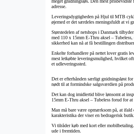
meget gnidningsløs. Den mest prisbevidste fo
adresse.
Leveringsdygtigheden på Hjul til MTB cykle
øjemed er det særdeles meningsfuldt at vi g
Størstedelen af netshops i Danmark tilbyd
med 110 x 15mm E-Thru aksel – Tubeless, som
sikkerhed kan nå at få bestillingen distribue
Enkelte forhandlere på nettet lover gratis l
mest letkøbte leveringsmulighed, hvilket oft
et udleveringssted.
Det er efterhånden særligt gnidningsløst for
nødt til at formindske salgsværdien på produ
Det kan dog imidlertid blive lønsomt at in
15mm E-Thru aksel – Tubeless forud for at d
Man må bare være opmærksom på, at ifald e
karakteristika der viser en bedragerisk butik
Vi tilråder køb med kort eller mobilbetaling.
ude i fremtiden.