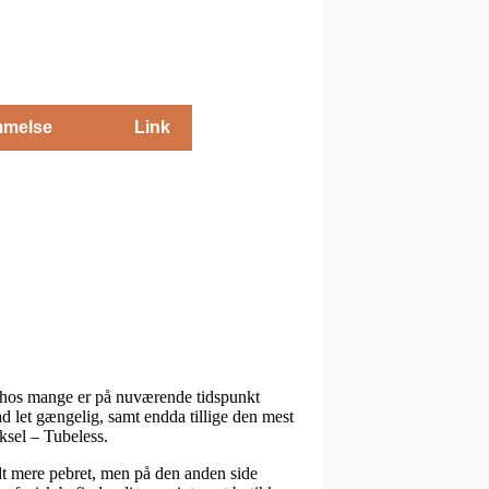
melse
Link
 hos mange er på nuværende tidspunkt
ad let gængelig, samt endda tillige den mest
sel – Tubeless.
lidt mere pebret, men på den anden side