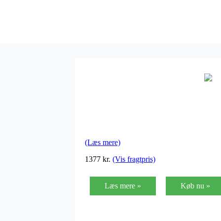
(Læs mere)
1377 kr.
(Vis fragtpris)
Læs mere »
Køb nu »