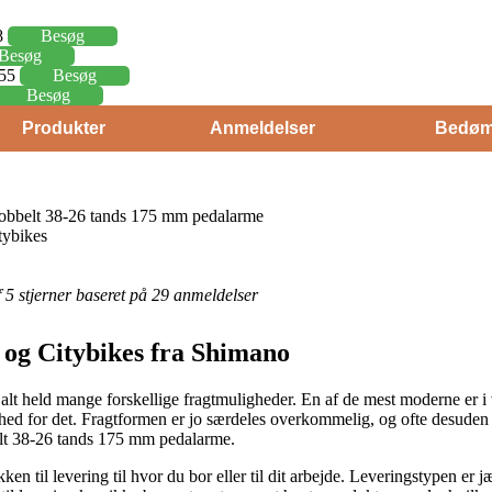
8
Besøg
Besøg
,55
Besøg
Besøg
Produkter
Anmeldelser
Bedøm
belt 38-26 tands 175 mm pedalarme
tybikes
af 5 stjerner baseret på 29 anmeldelser
og Citybikes fra Shimano
 alt held mange forskellige fragtmuligheder. En af de mest moderne er i
ghed for det. Fragtformen er jo særdeles overkommelig, og ofte desuden
 38-26 tands 175 mm pedalarme.
kken til levering til hvor du bor eller til dit arbejde. Leveringstypen e