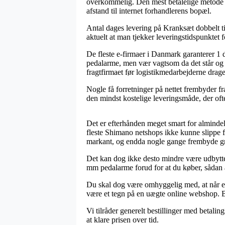
overkommelig. Den mest betalelige metode ti
afstand til internet forhandlerens bopæl.
Antal dages levering på Kranksæt dobbelt ti
aktuelt at man tjekker leveringstidspunktet f
De fleste e-firmaer i Danmark garanterer
pedalarme, men vær vagtsom da det står og fa
fragtfirmaet før logistikmedarbejderne drag
Nogle få forretninger på nettet frembyder f
den mindst kostelige leveringsmåde, der ofte
Det er efterhånden meget smart for almindel
fleste Shimano netshops ikke kunne slippe f
markant, og endda nogle gange frembyde gra
Det kan dog ikke desto mindre være udbytt
mm pedalarme forud for at du køber, sådan at
Du skal dog være omhyggelig med, at når en 
være et tegn på en uægte online webshop. Be
Vi tilråder generelt bestillinger med betaling
at klare prisen over tid.