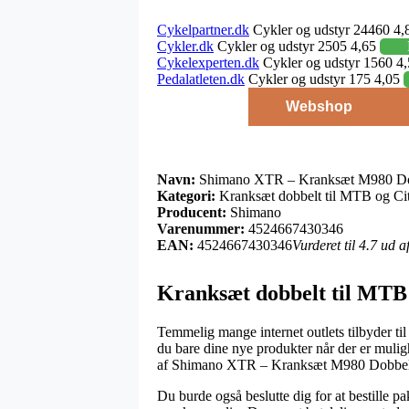
Cykelpartner.dk
Cykler og udstyr 24460 4,
Cykler.dk
Cykler og udstyr 2505 4,65
Cykelexperten.dk
Cykler og udstyr 1560 4
Pedalatleten.dk
Cykler og udstyr 175 4,05
Webshop
Navn:
Shimano XTR – Kranksæt M980 Dob
Kategori:
Kranksæt dobbelt til MTB og Ci
Producent:
Shimano
Varenummer:
4524667430346
EAN:
4524667430346
Vurderet til 4.7 ud 
Kranksæt dobbelt til MTB 
Temmelig mange internet outlets tilbyder til
du bare dine nye produkter når der er muli
af Shimano XTR – Kranksæt M980 Dobbelt
Du burde også beslutte dig for at bestille pa