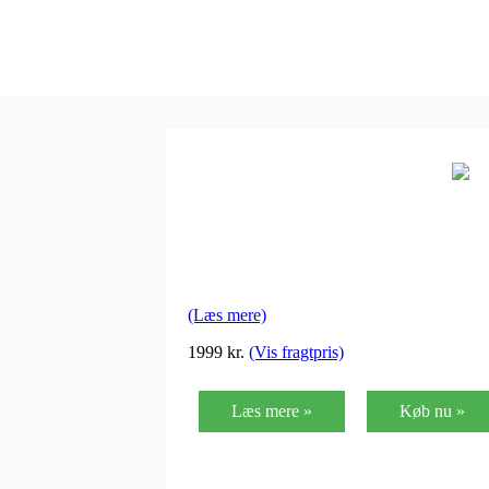
(Læs mere)
1999 kr.
(Vis fragtpris)
Læs mere »
Køb nu »