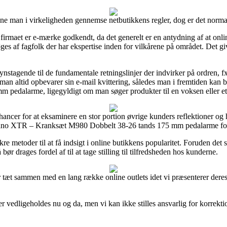
nne man i virkeligheden gennemse netbutikkens regler, dog er det norm
firmaet er e-mærke godkendt, da det generelt er en antydning af at onlin
øges af fagfolk der har ekspertise inden for vilkårene på området. Det gi
ynstagende til de fundamentale retningslinjer der indvirker på ordren, fx
 at man altid opbevarer sin e-mail kvittering, således man i fremtiden k
pedalarme, ligegyldigt om man søger produkter til en voksen eller et
ancer for at eksaminere en stor portion øvrige kunders reflektioner og he
no XTR – Kranksæt M980 Dobbelt 38-26 tands 175 mm pedalarme fori
kre metoder til at få indsigt i online butikkens popularitet. Foruden det
ør drages fordel af til at tage stilling til tilfredsheden hos kunderne.
r tæt sammen med en lang række online outlets idet vi præsenterer deres 
vedligeholdes nu og da, men vi kan ikke stilles ansvarlig for korrektion