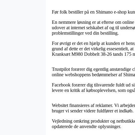
Før folk bestiller på en Shimano e-shop ku
En nemmere løsning er at efterse om online 
udover at internet selskabet af og til unders
problemstillinger ved din bestilling.
For øvrigt er det en hjælp at kunden er hens
grund af dette er det virkelig essesentielt,
Kranksæt M980 Dobbelt 38-26 tands 175 mm 
Trustpilot forærer dig egentlig anstændige ch
online webshoppens bedømmelser af Shima
Facebook forærer dig tilsvarende fuldt ud si
levere en kritik af købsoplevelsen, som også b
Websitet finansieres af reklamer. Vi arbejde
bruger vi sender videre fuldfører et indkøb.
Vejledning omkring produkter og netbutikker 
opdaterede de anvendte oplysninger.