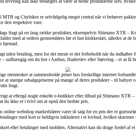
l levering kan ikke benægtes at være at hente produkterne selv, hvilket
l MTB og Citybikes er selvfølgelig meget central når vi behøver pakken
or den respektive vare.
 1 dags fragt på en lang række produkter, eksempelvis Shimano XTR –
lder med at ordren gennemføres før et fast klokkeslæt, således at de høj
er hjemad.
ragt uden betaling, men for det meste er det forbeholdt når du indkøbe
 – uafhængig om du bor i Aarhus, Haderslev eller Støvring – er at få brag
ige mennesker at sammenholde priser hos forskellige internet forhandle
or at stampe udsalgspriserne på mange af deres produkter – til babyer o
tis fragt.
erigt at eftergå nogle enkelte e-butikker efter tilbud på Shimano XTR
 du ikke er i tvivl om at opnå den bedste pris.
online webshop markedsfører varer til salg for en pris der er grænselø
talinger med kort er heldigvis inkluderet i et lovbud, hvilket skærmer 
skort eller betalinger med mobilen. Alternativt kan du drage fordel af et t