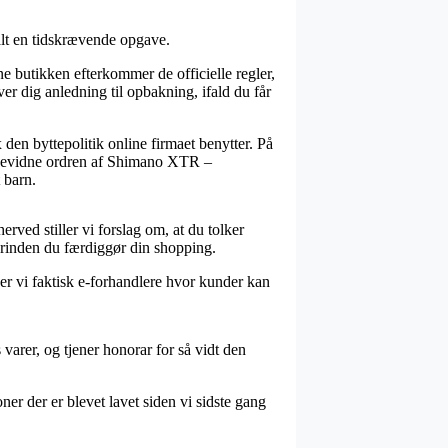
alt en tidskrævende opgave.
e butikken efterkommer de officielle regler,
ver dig anledning til opbakning, ifald du får
 den byttepolitik online firmaet benytter. På
an bevidne ordren af Shimano XTR –
 barn.
rved stiller vi forslag om, at du tolker
nden du færdiggør din shopping.
 ser vi faktisk e-forhandlere hvor kunder kan
varer, og tjener honorar for så vidt den
er der er blevet lavet siden vi sidste gang