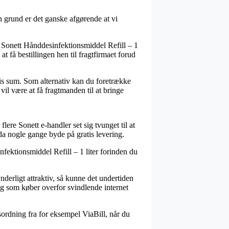
n grund er det ganske afgørende at vi
 Sonett Hånddesinfektionsmiddel Refill – 1
 at få bestillingen hen til fragtfirmaet forud
is sum. Som alternativ kan du foretrække
il være at få fragtmanden til at bringe
flere Sonett e-handler set sig tvunget til at
da nogle gange byde på gratis levering.
nfektionsmiddel Refill – 1 liter forinden du
erligt attraktiv, så kunne det undertiden
ig som køber overfor svindlende internet
gsordning fra for eksempel ViaBill, når du