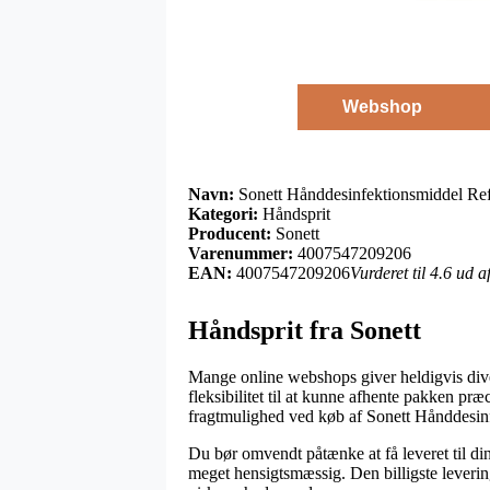
Webshop
Navn:
Sonett Hånddesinfektionsmiddel Refil
Kategori:
Håndsprit
Producent:
Sonett
Varenummer:
4007547209206
EAN:
4007547209206
Vurderet til 4.6 ud 
Håndsprit fra Sonett
Mange online webshops giver heldigvis diver
fleksibilitet til at kunne afhente pakken pr
fragtmulighed ved køb af Sonett Hånddesinfe
Du bør omvendt påtænke at få leveret til di
meget hensigtsmæssig. Den billigste levering