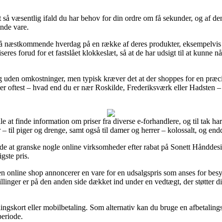
 så væsentlig ifald du har behov for din ordre om få sekunder, og af de
nde vare.
 på næstkommende hverdag på en række af deres produkter, eksempelvis
iseres forud for et fastslået klokkeslæt, så at de har udsigt til at kunne nå
ng uden omkostninger, men typisk kræver det at der shoppes for en præc
er oftest – hvad end du er nær Roskilde, Frederiksværk eller Hadsten – v
lle at finde information om priser fra diverse e-forhandlere, og til tak har 
– til piger og drenge, samt også til damer og herrer – kolossalt, og end
nde at granske nogle online virksomheder efter rabat på Sonett Hånddesi
igste pris.
online shop annoncerer en vare for en udsalgspris som anses for besynd
llinger er på den anden side dækket ind under en vedtægt, der støtter d
alingskort eller mobilbetaling. Som alternativ kan du bruge en afbetalin
periode.