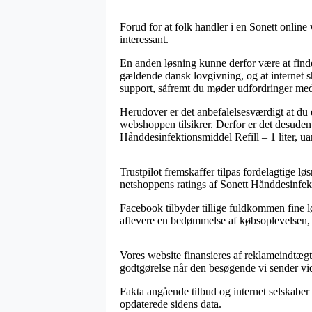
Forud for at folk handler i en Sonett onlin
interessant.
En anden løsning kunne derfor være at find
gældende dansk lovgivning, og at internet sh
support, såfremt du møder udfordringer med
Herudover er det anbefalelsesværdigt at du e
webshoppen tilsikrer. Derfor er det desuden v
Hånddesinfektionsmiddel Refill – 1 liter, uan
Trustpilot fremskaffer tilpas fordelagtige l
netshoppens ratings af Sonett Hånddesinfekti
Facebook tilbyder tillige fuldkommen fine l
aflevere en bedømmelse af købsoplevelsen, so
Vores website finansieres af reklameindtægte
godtgørelse når den besøgende vi sender vid
Fakta angående tilbud og internet selskaber 
opdaterede sidens data.