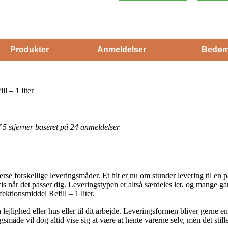
Produkter
Anmeldelser
Bedøm
l – 1 liter
af 5 stjerner baseret på 24 anmeldelser
se forskellige leveringsmåder. Et hit er nu om stunder levering til en p
æcis når det passer dig. Leveringstypen er altså særdeles let, og mange 
ktionsmiddel Refill – 1 liter.
n lejlighed eller hus eller til dit arbejde. Leveringsformen bliver gern
småde vil dog altid vise sig at være at hente varerne selv, men det still