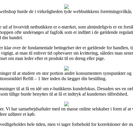
e webshop burde de i virkeligheden tyde webbutikkens forretningsvilkår
e ud af hvorvidt netbutikken er e-mærket, som almindeligvis er en fors
oppen ofte undersøges af fagfolk som er indført i de gældende regulativ
 din handel.
r klar over de fundamentale betingelser der er gældende for handlen, ti
igtigt, at man til enhver tid opbevarer sin kvittering, således man sener
set om man leder efter et produkt til en dreng eller pige.
øsninger til at studere en stor portion andre konsumenters synspunkter og
onsmiddel Refill – 1 liter inden du lægger din bestilling.
øsninger til at få en idé om e-butikkens kundefokus. Desuden ses en ræ
m tillige burde benyttes til at få et indtryk af kundernes tilfredshed.
r. Vi har samarbejdsaftaler med en masse online selskaber i form af at 
ere udfører et køb.
vedligeholdes hele tiden, men vi tager forbehold for korrektioner der m