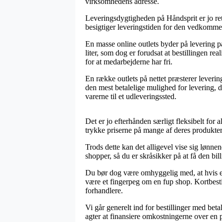
virksomhedens adresse.
Leveringsdygtigheden på Håndsprit er jo ret
besigtiger leveringstiden for den vedkomme
En masse online outlets byder på levering
liter, som dog er forudsat at bestillingen real
for at medarbejderne har fri.
En række outlets på nettet præsterer leveri
den mest betalelige mulighed for levering, d
varerne til et udleveringssted.
Det er jo efterhånden særligt fleksibelt for a
trykke priserne på mange af deres produkter 
Trods dette kan det alligevel vise sig lønne
shopper, så du er skråsikker på at få den bill
Du bør dog være omhyggelig med, at hvis en 
være et fingerpeg om en fup shop. Kortbesti
forhandlere.
Vi går generelt ind for bestillinger med bet
agter at finansiere omkostningerne over en 