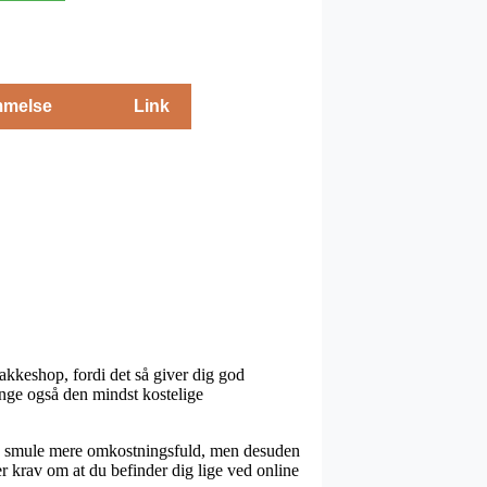
melse
Link
akkeshop, fordi det så giver dig god
gange også den mindst kostelige
e en smule mere omkostningsfuld, men desuden
er krav om at du befinder dig lige ved online