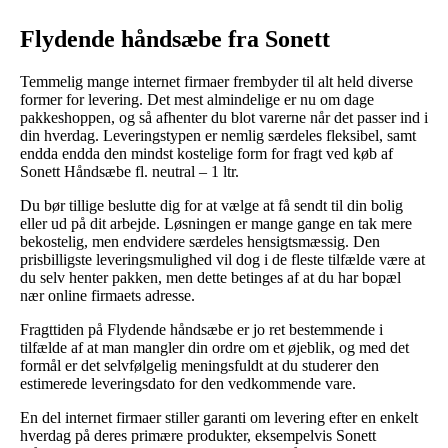
Flydende håndsæbe fra Sonett
Temmelig mange internet firmaer frembyder til alt held diverse
former for levering. Det mest almindelige er nu om dage
pakkeshoppen, og så afhenter du blot varerne når det passer ind i
din hverdag. Leveringstypen er nemlig særdeles fleksibel, samt
endda endda den mindst kostelige form for fragt ved køb af
Sonett Håndsæbe fl. neutral – 1 ltr.
Du bør tillige beslutte dig for at vælge at få sendt til din bolig
eller ud på dit arbejde. Løsningen er mange gange en tak mere
bekostelig, men endvidere særdeles hensigtsmæssig. Den
prisbilligste leveringsmulighed vil dog i de fleste tilfælde være at
du selv henter pakken, men dette betinges af at du har bopæl
nær online firmaets adresse.
Fragttiden på Flydende håndsæbe er jo ret bestemmende i
tilfælde af at man mangler din ordre om et øjeblik, og med det
formål er det selvfølgelig meningsfuldt at du studerer den
estimerede leveringsdato for den vedkommende vare.
En del internet firmaer stiller garanti om levering efter en enkelt
hverdag på deres primære produkter, eksempelvis Sonett