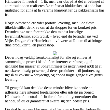
Håndsæbe fl. neutral – 1 ltr, men vær obs på at det er betinget af
at transaktionen realiseres før et fastsat klokkeslæt, så at de har
mulighed for at nå at få varerne klargjort før de pakkeansatte har
fri.
Nogle e-forhandlere yder portofri levering, men i de fleste
tilfælde stiller det krav om at du shopper for en konkret pris.
Desuden bør man foretrække den mindst kostelige
leveringsløsning, som typisk – hvad end du befinder sig ved
Vejle, Dragør eller Humlebæk – vil være at få dem til at bringe
dine produkter til en pakkeshop.
Det er i dag vældig fremkommeligt for alle og enhver at
sammenligne priser i blandt flere internet varehuse, og til
gengæld har masser af Sonett firmaer på nettet været nødt til at
nedskære udsalgspriserne på deres produkter – til juniorer, og
ligeså til voksne – betydeligt, og endda nogle gange sikre gratis
levering.
Til gengæld kan det ikke desto mindre blive lønnende at
udforske flere internet foretagender efter udsalg på Sonett
Håndsæbe fl. neutral – 1 ltr forud for at du gennemfører din
handel, så du er garanteret at skaffe sig den bedste pris.
Du skal bare være klar over, at såfremt en e-handler forhandler