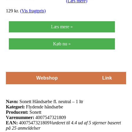
(Læs mere)
129 kr.
(Vis fragtpris)
Læs mere »
Køb nu »
Webshop
Link
Navn:
Sonett Håndsæbe fl. neutral – 1 ltr
Kategori:
Flydende håndsæbe
Producent:
Sonett
Varenummer:
4007547321809
EAN:
4007547321809
Vurderet til 4.4 ud af 5 stjerner baseret
på 25 anmeldelser