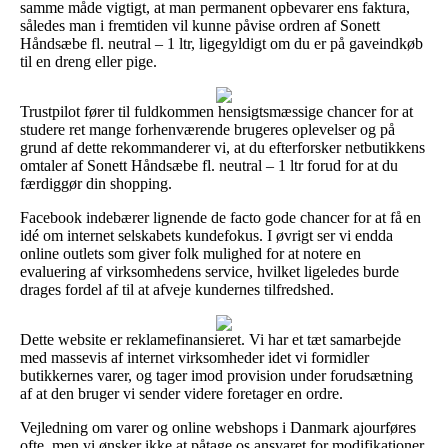
samme måde vigtigt, at man permanent opbevarer ens faktura,
således man i fremtiden vil kunne påvise ordren af Sonett
Håndsæbe fl. neutral – 1 ltr, ligegyldigt om du er på gaveindkøb
til en dreng eller pige.
Trustpilot fører til fuldkommen hensigtsmæssige chancer for at
studere ret mange forhenværende brugeres oplevelser og på
grund af dette rekommanderer vi, at du efterforsker netbutikkens
omtaler af Sonett Håndsæbe fl. neutral – 1 ltr forud for at du
færdiggør din shopping.
Facebook indebærer lignende de facto gode chancer for at få en
idé om internet selskabets kundefokus. I øvrigt ser vi endda
online outlets som giver folk mulighed for at notere en
evaluering af virksomhedens service, hvilket ligeledes burde
drages fordel af til at afveje kundernes tilfredshed.
Dette website er reklamefinansieret. Vi har et tæt samarbejde
med massevis af internet virksomheder idet vi formidler
butikkernes varer, og tager imod provision under forudsætning
af at den bruger vi sender videre foretager en ordre.
Vejledning om varer og online webshops i Danmark ajourføres
ofte, men vi ønsker ikke at påtage os ansvaret for modifikationer