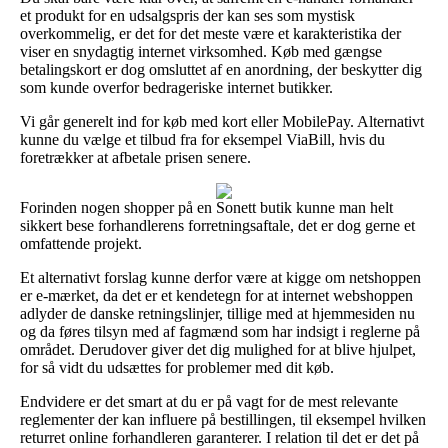
et produkt for en udsalgspris der kan ses som mystisk
overkommelig, er det for det meste være et karakteristika der
viser en snydagtig internet virksomhed. Køb med gængse
betalingskort er dog omsluttet af en anordning, der beskytter dig
som kunde overfor bedrageriske internet butikker.
Vi går generelt ind for køb med kort eller MobilePay. Alternativt
kunne du vælge et tilbud fra for eksempel ViaBill, hvis du
foretrækker at afbetale prisen senere.
Forinden nogen shopper på en Sonett butik kunne man helt
sikkert bese forhandlerens forretningsaftale, det er dog gerne et
omfattende projekt.
Et alternativt forslag kunne derfor være at kigge om netshoppen
er e-mærket, da det er et kendetegn for at internet webshoppen
adlyder de danske retningslinjer, tillige med at hjemmesiden nu
og da føres tilsyn med af fagmænd som har indsigt i reglerne på
området. Derudover giver det dig mulighed for at blive hjulpet,
for så vidt du udsættes for problemer med dit køb.
Endvidere er det smart at du er på vagt for de mest relevante
reglementer der kan influere på bestillingen, til eksempel hvilken
returret online forhandleren garanterer. I relation til det er det på