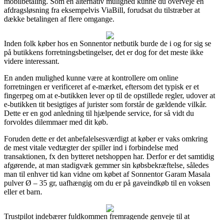
mobilbetaling. Som en alternativ mulighed kunne du overveje en
afdragsløsning fra eksempelvis ViaBill, forudsat du tilstræber at
dække betalingen af flere omgange.
Inden folk køber hos en Sonnentor netbutik burde de i og for sig se
på butikkens forretningsbetingelser, det er dog for det meste ikke
videre interessant.
En anden mulighed kunne være at kontrollere om online
forretningen er verificeret af e-mærket, eftersom det typisk er et
fingerpeg om at e-butikken lever op til de opstillede regler, udover at
e-butikken tit besigtiges af jurister som forstår de gældende vilkår.
Dette er en god anledning til hjælpende service, for så vidt du
forvoldes dilemmaer med dit køb.
Foruden dette er det anbefalelsesværdigt at køber er vaks omkring
de mest vitale vedtægter der spiller ind i forbindelse med
transaktionen, fx den bytteret netshoppen har. Derfor er det samtidig
afgørende, at man stadigvæk gemmer sin købsbekræftelse, således
man til enhver tid kan vidne om købet af Sonnentor Garam Masala
pulver Ø – 35 gr, uafhængig om du er på gaveindkøb til en voksen
eller et barn.
Trustpilot indebærer fuldkommen fremragende genveje til at