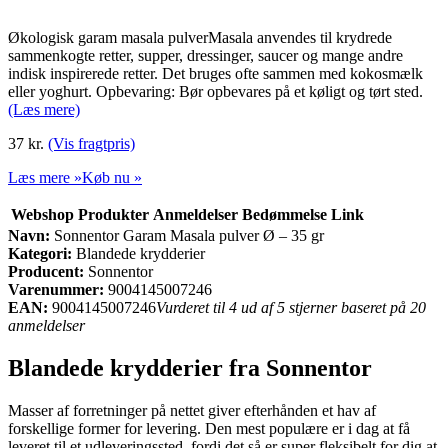
Økologisk garam masala pulverMasala anvendes til krydrede
sammenkogte retter, supper, dressinger, saucer og mange andre
indisk inspirerede retter. Det bruges ofte sammen med kokosmælk
eller yoghurt. Opbevaring: Bør opbevares på et køligt og tørt sted.
(Læs mere)
37 kr.
(Vis fragtpris)
Læs mere »
Køb nu »
Webshop
Produkter
Anmeldelser
Bedømmelse
Link
Navn:
Sonnentor Garam Masala pulver Ø – 35 gr
Kategori:
Blandede krydderier
Producent:
Sonnentor
Varenummer:
9004145007246
EAN:
9004145007246
Vurderet til 4 ud af 5 stjerner baseret på 20
anmeldelser
Blandede krydderier fra Sonnentor
Masser af forretninger på nettet giver efterhånden et hav af
forskellige former for levering. Den mest populære er i dag at få
leveret til et udleveringssted, fordi det så er super fleksibelt for dig at