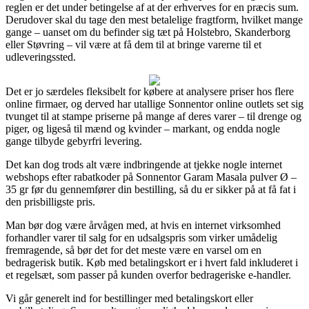
reglen er det under betingelse af at der erhverves for en præcis sum.
Derudover skal du tage den mest betalelige fragtform, hvilket mange
gange – uanset om du befinder sig tæt på Holstebro, Skanderborg
eller Støvring – vil være at få dem til at bringe varerne til et
udleveringssted.
Det er jo særdeles fleksibelt for købere at analysere priser hos flere
online firmaer, og derved har utallige Sonnentor online outlets set sig
tvunget til at stampe priserne på mange af deres varer – til drenge og
piger, og ligeså til mænd og kvinder – markant, og endda nogle
gange tilbyde gebyrfri levering.
Det kan dog trods alt være indbringende at tjekke nogle internet
webshops efter rabatkoder på Sonnentor Garam Masala pulver Ø –
35 gr før du gennemfører din bestilling, så du er sikker på at få fat i
den prisbilligste pris.
Man bør dog være årvågen med, at hvis en internet virksomhed
forhandler varer til salg for en udsalgspris som virker umådelig
fremragende, så bør det for det meste være en varsel om en
bedragerisk butik. Køb med betalingskort er i hvert fald inkluderet i
et regelsæt, som passer på kunden overfor bedrageriske e-handler.
Vi går generelt ind for bestillinger med betalingskort eller