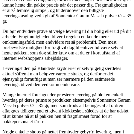
kunne hente din pakke præcis når det passer dig. Fragtmuligheden
er altså temmelig simpel, og tit derudover den billigste
leveringsløsning ved køb af Sonnentor Garam Masala pulver Ø – 35
gr.
Du bør endvidere prøve at vælge levering til din bolig eller ud på dit
arbejde. Fragtmuligheden bliver i regelen en kende mere
omkostningsfuld, men endvidere ret så problemfri. Den mest
prisbevidste mulighed for fragt vil dog til enhver tid være selv at
hente pakken, som dog stiller krav om at du er i kort afstand af
internet webshoppens arbejdslager.
Leveringstiden på Blandede krydderier er selvfølgelig særdeles
aktuel såfremt man behøver varerne straks, og derfor er det
øjensynligt fornuftigt at man ser nærmere på den estimerede
leveringstid ved den vedkommende vare.
Mange internet foretagender præsterer levering på blot en enkelt
hverdag på deres primære produkter, eksempelvis Sonnentor Garam
Masala pulver Ø – 35 gr, men som trods alt betinges af at ordren
aflægges tidligere end et givent klokkeslæt, således at de har udsigt
til at kunne nå at få pakken hen til fragtfirmaet forud for at
pakkepersonalet får fri.
Nogle enkelte shops på nettet frembyder gebyrfri levering, men i