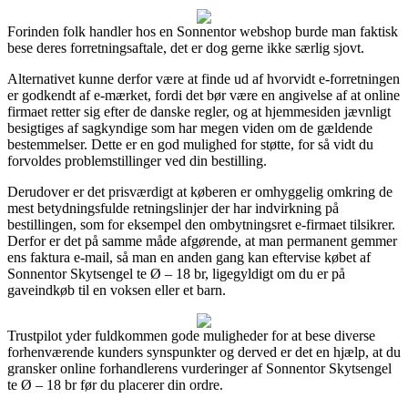
Forinden folk handler hos en Sonnentor webshop burde man faktisk
bese deres forretningsaftale, det er dog gerne ikke særlig sjovt.
Alternativet kunne derfor være at finde ud af hvorvidt e-forretningen
er godkendt af e-mærket, fordi det bør være en angivelse af at online
firmaet retter sig efter de danske regler, og at hjemmesiden jævnligt
besigtiges af sagkyndige som har megen viden om de gældende
bestemmelser. Dette er en god mulighed for støtte, for så vidt du
forvoldes problemstillinger ved din bestilling.
Derudover er det prisværdigt at køberen er omhyggelig omkring de
mest betydningsfulde retningslinjer der har indvirkning på
bestillingen, som for eksempel den ombytningsret e-firmaet tilsikrer.
Derfor er det på samme måde afgørende, at man permanent gemmer
ens faktura e-mail, så man en anden gang kan eftervise købet af
Sonnentor Skytsengel te Ø – 18 br, ligegyldigt om du er på
gaveindkøb til en voksen eller et barn.
Trustpilot yder fuldkommen gode muligheder for at bese diverse
forhenværende kunders synspunkter og derved er det en hjælp, at du
gransker online forhandlerens vurderinger af Sonnentor Skytsengel
te Ø – 18 br før du placerer din ordre.