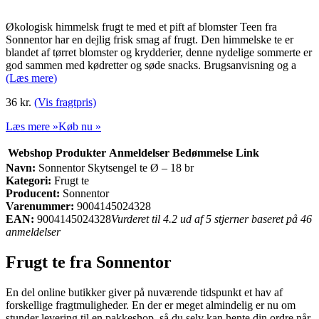
Økologisk himmelsk frugt te med et pift af blomster Teen fra
Sonnentor har en dejlig frisk smag af frugt. Den himmelske te er
blandet af tørret blomster og krydderier, denne nydelige sommerte er
god sammen med kødretter og søde snacks. Brugsanvisning og a
(Læs mere)
36 kr.
(Vis fragtpris)
Læs mere »
Køb nu »
Webshop
Produkter
Anmeldelser
Bedømmelse
Link
Navn:
Sonnentor Skytsengel te Ø – 18 br
Kategori:
Frugt te
Producent:
Sonnentor
Varenummer:
9004145024328
EAN:
9004145024328
Vurderet til 4.2 ud af 5 stjerner baseret på 46
anmeldelser
Frugt te fra Sonnentor
En del online butikker giver på nuværende tidspunkt et hav af
forskellige fragtmuligheder. En der er meget almindelig er nu om
stunder levering til en pakkeshop, så du selv kan hente din ordre når