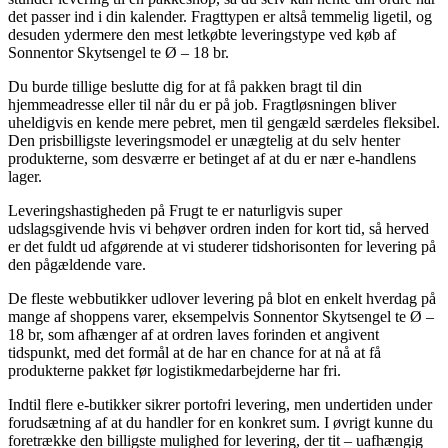
det passer ind i din kalender. Fragttypen er altså temmelig ligetil, og
desuden ydermere den mest letkøbte leveringstype ved køb af
Sonnentor Skytsengel te Ø – 18 br.
Du burde tillige beslutte dig for at få pakken bragt til din
hjemmeadresse eller til når du er på job. Fragtløsningen bliver
uheldigvis en kende mere pebret, men til gengæld særdeles fleksibel.
Den prisbilligste leveringsmodel er unægtelig at du selv henter
produkterne, som desværre er betinget af at du er nær e-handlens
lager.
Leveringshastigheden på Frugt te er naturligvis super
udslagsgivende hvis vi behøver ordren inden for kort tid, så herved
er det fuldt ud afgørende at vi studerer tidshorisonten for levering på
den pågældende vare.
De fleste webbutikker udlover levering på blot en enkelt hverdag på
mange af shoppens varer, eksempelvis Sonnentor Skytsengel te Ø –
18 br, som afhænger af at ordren laves forinden et angivent
tidspunkt, med det formål at de har en chance for at nå at få
produkterne pakket før logistikmedarbejderne har fri.
Indtil flere e-butikker sikrer portofri levering, men undertiden under
forudsætning af at du handler for en konkret sum. I øvrigt kunne du
foretrække den billigste mulighed for levering, der tit – uafhængig