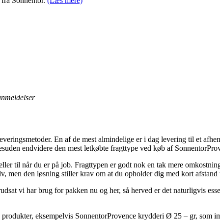
 fra Sonnentor.
(Læs mere)
 anmeldelser
leveringsmetoder. En af de mest almindelige er i dag levering til et afhen
desuden endvidere den mest letkøbte fragttype ved køb af SonnentorPro
eller til når du er på job. Fragttypen er godt nok en tak mere omkostni
v, men den løsning stiller krav om at du opholder dig med kort afstand t
dsat vi har brug for pakken nu og her, så herved er det naturligvis esse
 produkter, eksempelvis SonnentorProvence krydderi Ø 25 – gr, som imidle