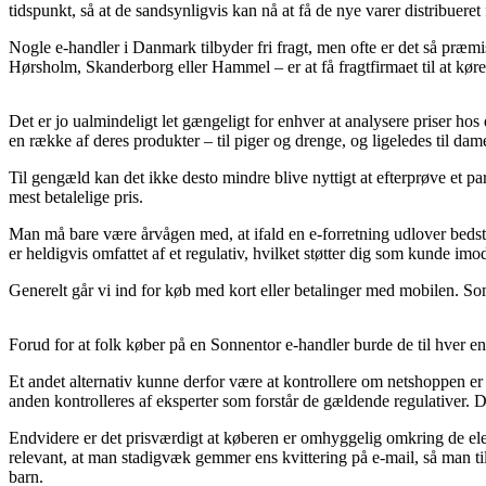
tidspunkt, så at de sandsynligvis kan nå at få de nye varer distribueret
Nogle e-handler i Danmark tilbyder fri fragt, men ofte er det så præm
Hørsholm, Skanderborg eller Hammel – er at få fragtfirmaet til at køre 
Det er jo ualmindeligt let gængeligt for enhver at analysere priser hos
en række af deres produkter – til piger og drenge, og ligeledes til dam
Til gengæld kan det ikke desto mindre blive nyttigt at efterprøve et p
mest betalelige pris.
Man må bare være årvågen med, at ifald en e-forretning udlover bedst i
er heldigvis omfattet af et regulativ, hvilket støtter dig som kunde imo
Generelt går vi ind for køb med kort eller betalinger med mobilen. Som
Forud for at folk køber på en Sonnentor e-handler burde de til hver en 
Et andet alternativ kunne derfor være at kontrollere om netshoppen er s
anden kontrolleres af eksperter som forstår de gældende regulativer. D
Endvidere er det prisværdigt at køberen er omhyggelig omkring de eleme
relevant, at man stadigvæk gemmer ens kvittering på e-mail, så man t
barn.