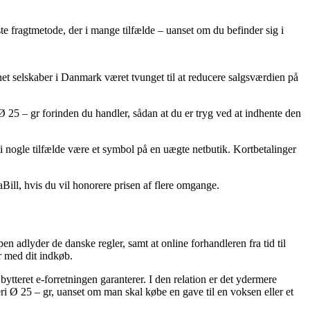
te fragtmetode, der i mange tilfælde – uanset om du befinder sig i
rnet selskaber i Danmark været tvunget til at reducere salgsværdien på
Ø 25 – gr forinden du handler, sådan at du er tryg ved at indhente den
 i nogle tilfælde være et symbol på en uægte netbutik. Kortbetalinger
Bill, hvis du vil honorere prisen af flere omgange.
n adlyder de danske regler, samt at online forhandleren fra tid til
r med dit indkøb.
tteret e-forretningen garanterer. I den relation er det ydermere
i Ø 25 – gr, uanset om man skal købe en gave til en voksen eller et