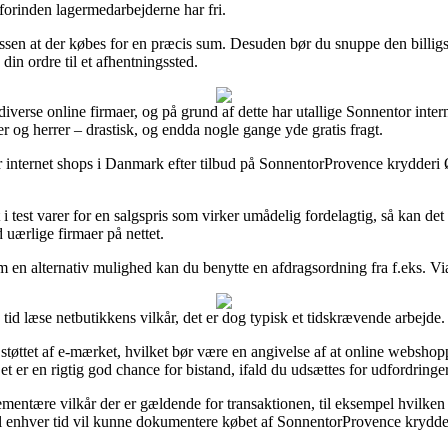
 forinden lagermedarbejderne har fri.
issen at der købes for en præcis sum. Desuden bør du snuppe den billigs
din ordre til et afhentningssted.
 diverse online firmaer, og på grund af dette har utallige Sonnentor inte
er og herrer – drastisk, og endda nogle gange yde gratis fragt.
ar internet shops i Danmark efter tilbud på SonnentorProvence krydderi 
 test varer for en salgspris som virker umådelig fordelagtig, så kan det
d uærlige firmaer på nettet.
 en alternativ mulighed kan du benytte en afdragsordning fra f.eks. Via
tid læse netbutikkens vilkår, det er dog typisk et tidskrævende arbejde.
tøttet af e-mærket, hvilket bør være en angivelse af at online webshoppe
et er en rigtig god chance for bistand, ifald du udsættes for udfordringe
ntære vilkår der er gældende for transaktionen, til eksempel hvilken by
il enhver tid vil kunne dokumentere købet af SonnentorProvence krydder