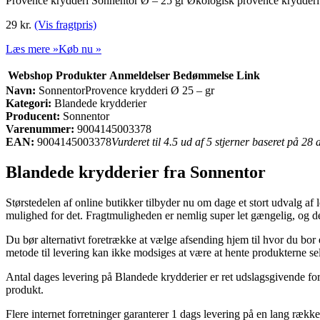
Provence krydderi Sonnentor Ø – 25 gr Økologisk provence krydderi
29 kr.
(Vis fragtpris)
Læs mere »
Køb nu »
Webshop
Produkter
Anmeldelser
Bedømmelse
Link
Navn:
SonnentorProvence krydderi Ø 25 – gr
Kategori:
Blandede krydderier
Producent:
Sonnentor
Varenummer:
9004145003378
EAN:
9004145003378
Vurderet til 4.5 ud af 5 stjerner baseret på 28
Blandede krydderier fra Sonnentor
Størstedelen af online butikker tilbyder nu om dage et stort udvalg af 
mulighed for det. Fragtmuligheden er nemlig super let gængelig, og 
Du bør alternativt foretrække at vælge afsending hjem til hvor du bor 
metode til levering kan ikke modsiges at være at hente produkterne sel
Antal dages levering på Blandede krydderier er ret udslagsgivende foru
produkt.
Flere internet forretninger garanterer 1 dags levering på en lang række