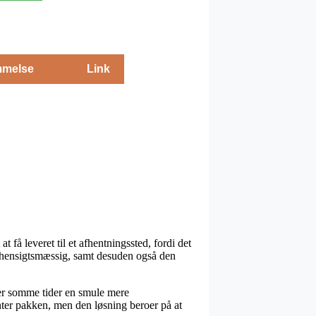
melse
Link
 få leveret til et afhentningssted, fordi det
lig hensigtsmæssig, samt desuden også den
iver somme tider en smule mere
enter pakken, men den løsning beroer på at