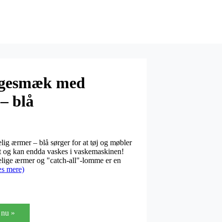
gesmæk med
– blå
 ærmer – blå sørger for at tøj og møbler
t og kan endda vaskes i vaskemaskinen!
ge ærmer og "catch-all"-lomme er en
s mere)
nu »