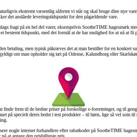
ligvis ekstremt væsentlig såfremt vi står og skal bruge dine nye varer 
ker det anslåede leveringstidspunkt for den pågældende vare.
 dags fragt på en hel del varer, eksempelvis SootheTIME hagesmæk med 
et bestemt tidspunkt, med det formål at de har mulighed for at nå at få
 uden betaling, men typisk påkræves det at man bestiller for en konkret
igegyldigt om man opholder sig tæt på Odense, Kalundborg eller Skælskør – 
 at finde frem til de bedste priser på forskellige e-forretninger, og til
uet på specielt deres bedst i test produkter – til børn, lige så vel som t
ing.
alysere nogle internet forhandlere efter rabatkoder på SootheTIME hages
på at antage den prisbilligste pris.