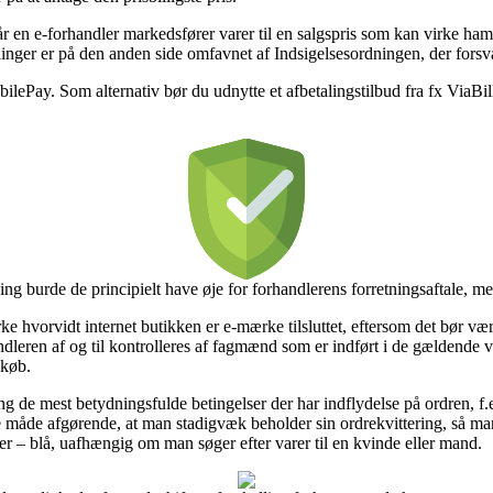
 en e-forhandler markedsfører varer til en salgspris som kan virke ham
nger er på den anden side omfavnet af Indsigelsesordningen, der forsva
ilePay. Som alternativ bør du udnytte et afbetalingstilbud fra fx ViaBil
ing burde de principielt have øje for forhandlerens forretningsaftale, m
 hvorvidt internet butikken er e-mærke tilsluttet, eftersom det bør være 
andleren af og til kontrolleres af fagmænd som er indført i de gældende v
 køb.
g de mest betydningsfulde betingelser der har indflydelse på ordren, f.
åde afgørende, at man stadigvæk beholder sin ordrekvittering, så man t
 blå, uafhængig om man søger efter varer til en kvinde eller mand.