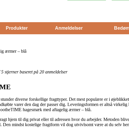
Produkter
Anmeldelser
Bedøm
g ærmer – blå
af 5 stjerner baseret på 20 anmeldelser
IME
nder diverse forskellige fragttyper. Det mest populære er i øjeblikket at
 nyindkøbte varer den dag der passer dig. Leveringsformen er altså virke
f SootheTIME hagesmæk med aftagelig ærmer – blå.
ragt hjem til dig privat eller til adressen hvor du arbejder. Metoden bl
il. Den mindst kostelige fragtform vil dog utvivlsomt være at du selv h