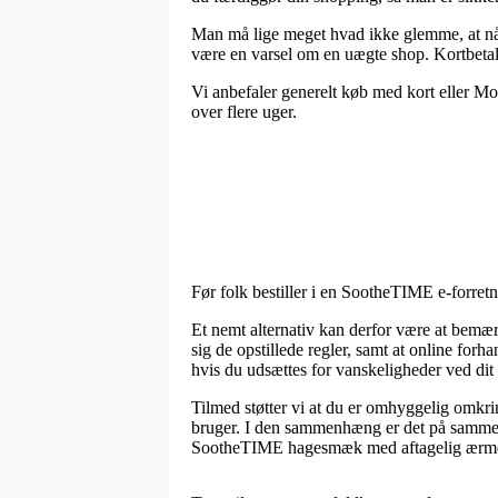
Man må lige meget hvad ikke glemme, at når
være en varsel om en uægte shop. Kortbetali
Vi anbefaler generelt køb med kort eller Mob
over flere uger.
Før folk bestiller i en SootheTIME e-forretn
Et nemt alternativ kan derfor være at bemærke
sig de opstillede regler, samt at online forh
hvis du udsættes for vanskeligheder ved dit
Tilmed støtter vi at du er omhyggelig omkrin
bruger. I den sammenhæng er det på samme m
SootheTIME hagesmæk med aftagelig ærmer –