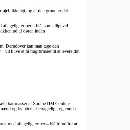
øjeblikkeligt, og af den grund er det
aftagelig ærmer – blå, som alligevel
 pakken ud af døren inden
 sum. Derudover kan man tage den
vil blive at få fragtfirmaet til at levere din
 gengæld har masser af SootheTIME online
il mænd og kvinder – betragteligt, og endda
mæk med aftagelig ærmer – blå forud for at