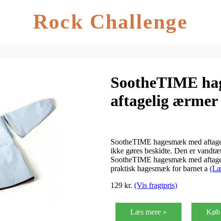
Rock Challenge
SootheTIME ha
aftagelig ærmer 
SootheTIME hagesmæk med aftagelig
ikke gøres beskidte. Den er vandtæ
SootheTIME hagesmæk med aftageli
praktisk hagesmæk for barnet a
(Læ
129 kr.
(Vis fragtpris)
Læs mere »
Køb 