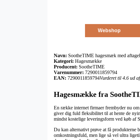
Webshop
Navn:
SootheTIME hagesmæk med aftageli
Kategori:
Hagesmække
Producent:
SootheTIME
Varenummer:
7290011859794
EAN:
7290011859794
Vurderet til 4.6 ud 
Hagesmække fra SootheT
En række internet firmaer frembyder nu om stu
giver dig fuld fleksibilitet til at hente de
mindst kostelige leveringsform ved køb a
Du kan alternativt prøve at få produkterne b
omkostningsfuld, men lige så vel ultra liget