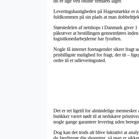
du er lige ved online firmaets lager.
Leveringshastigheden på Hagesmække er natur
fuldkommen på sin plads at man dobbelttjek
Størstedelen af netshops i Danmark giver 1
påkræver at bestillingen gennemføres inden 
logistikmedarbejderne har fyraften.
Nogle få internet foretagender sikrer fragt
prisbilligste mulighed for fragt, der tit – l
ordre til et udleveringssted.
Det er ret ligetil for almindelige mennesker
butikker været nødt til at nedskære prisnivea
nogle gange garantere levering uden beregn
Dog kan det trods alt blive lukrativt at an
du færdiggør din shopping, så man er sikker 