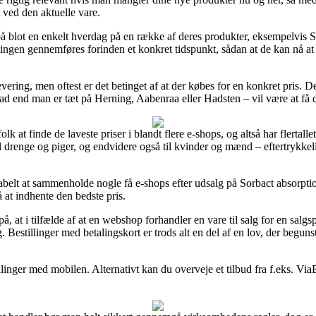
 ved den aktuelle vare.
g på blot en enkelt hverdag på en række af deres produkter, eksempelvis 
lingen gennemføres forinden et konkret tidspunkt, sådan at de kan nå at
evering, men oftest er det betinget af at der købes for en konkret pris.
ad end man er tæt på Herning, Aabenraa eller Hadsten – vil være at få d
lk at finde de laveste priser i blandt flere e-shops, og altså har flertall
il drenge og piger, og endvidere også til kvinder og mænd – eftertrykkel
abelt at sammenholde nogle få e-shops efter udsalg på Sorbact absorptio
å at indhente den bedste pris.
t i tilfælde af at en webshop forhandler en vare til salg for en salgspri
. Bestillinger med betalingskort er trods alt en del af en lov, der begun
talinger med mobilen. Alternativt kan du overveje et tilbud fra f.eks. Via