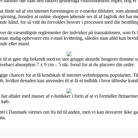
et handler bør man helt sikkert gennemgå virksomhedens regler, dog er 
inde ud af om internet forretningen er e-mærke tilsluttet, som almindel
vgivning, foruden at online shoppen løbende ses til af fagfolk der har
de hånd, for så vidt du forvoldes besvær i processen med din bestillin
r over de væsentligste reglementer der indvirker på transaktionen, som f
 at man stadig opbevarer ens e-mail kvittering, således man altid kan bev
inde eller mand.
je til at gøre dig bekendt med en stor gruppe aktuelle brugeres domme 
rbact absorption 7 x 9 cm – 5 stk. forud for at du placerer din ordre.
ige chancer for at få kendskab til internet webshoppens popularitet. 
øb, hvilket desuden kan anvendes til at få et indblik i hvor tilfredse kund
ar aftaler med masser af e-butikker i form af at vi formidler firmaernes
t køb.
tet i Danmark værnes om fra tid til anden, men vi kan desværre ikke g
ata.