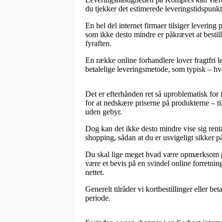
du tjekker det estimerede leveringstidspunkt
En hel del internet firmaer tilsiger leverin
som ikke desto mindre er påkrævet at bestil
fyraften.
En række online forhandlere lover fragtfri l
betalelige leveringsmetode, som typisk – hv
Det er efterhånden ret så uproblematisk for fo
for at nedskære priserne på produkterne – t
uden gebyr.
Dog kan det ikke desto mindre vise sig rent
shopping, sådan at du er usvigeligt sikker p
Du skal lige meget hvad være opmærksom på, a
være et bevis på en svindel online forretning
nettet.
Generelt tilråder vi kortbestillinger eller be
periode.