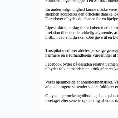
Forinden nogen shopper i en Sorbact intern
En anden valgmulighed kunne måske være at f
shoppen accepterer den officielle danske lo
Derudover tilbydes du chance for en hjælpen
Ligeså slår vi et slag for at køberen er kla
I relation til det er det virkelig afgørende,
5 stk., hvad end du skal købe gave til en kv
Trustpilot medfører aldeles passelige genve
nærmere på e-forhandlerens vurderinger af So
Facebook byder på desuden relativt uafhæng
tilbyder folk at meddele en kritik af deres k
Vores hjemmeside er annoncefinansieret. Vi h
af at de brugere vi sender videre fuldfører e
Oplysninger omkring tilbud og shops på net
foretaget efter seneste opdatering af vores d