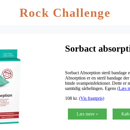
Rock Challenge
Sorbact absorpti
Sorbact Absorption steril bandage e
Absorption er en steril bandage der 
binde svampeinfektioner. Dette er me
samtidig sårhelingen. Egens
(Læs m
108 kr.
(Vis fragtpris)
Læs mere »
Køb 