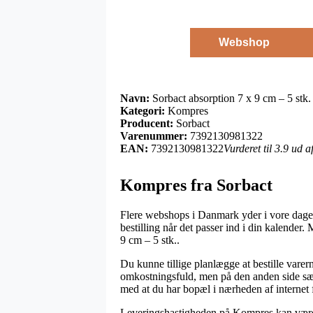
Webshop
Navn:
Sorbact absorption 7 x 9 cm – 5 stk.
Kategori:
Kompres
Producent:
Sorbact
Varenummer:
7392130981322
EAN:
7392130981322
Vurderet til 3.9 ud 
Kompres fra Sorbact
Flere webshops i Danmark yder i vore dage e
bestilling når det passer ind i din kalender
9 cm – 5 stk..
Du kunne tillige planlægge at bestille varer
omkostningsfuld, men på den anden side særli
med at du har bopæl i nærheden af internet 
Leveringshastigheden på Kompres kan være r