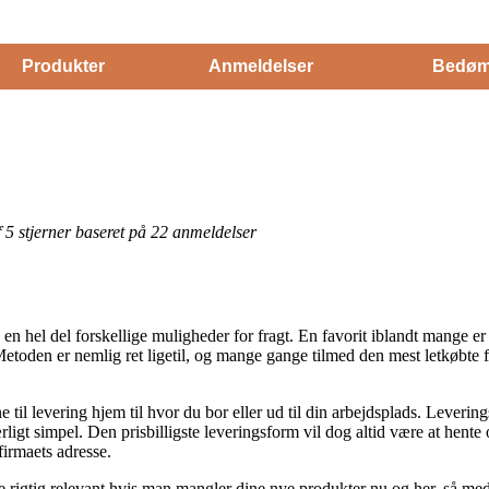
Produkter
Anmeldelser
Bedøm
af 5 stjerner baseret på 22 anmeldelser
n hel del forskellige muligheder for fragt. En favorit iblandt mange er 
. Metoden er nemlig ret ligetil, og mange gange tilmed den mest letkøbte
ne til levering hjem til hvor du bor eller ud til din arbejdsplads. Lever
gt simpel. Den prisbilligste leveringsform vil dog altid være at hente 
firmaets adresse.
igtig relevant hvis man mangler dine nye produkter nu og her, så med d