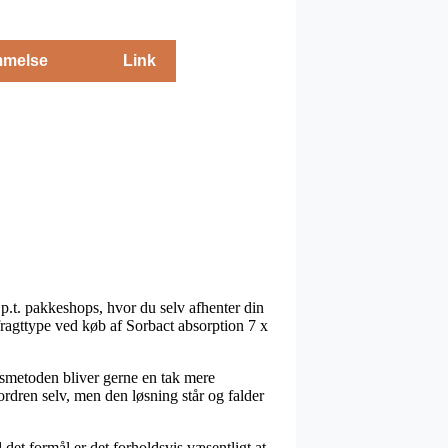
melse
Link
p.t. pakkeshops, hvor du selv afhenter din
 fragttype ved køb af Sorbact absorption 7 x
ingsmetoden bliver gerne en tak mere
ordren selv, men den løsning står og falder
et formål er det forholdsvis væsentligt at