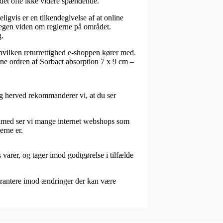
det ofte ikke videre spændende.
igvis er en tilkendegivelse af at online
 megen viden om reglerne på området.
g.
x hvilken returrettighed e-shoppen kører med.
idne ordren af Sorbact absorption 7 x 9 cm –
og herved rekommanderer vi, at du ser
Tilmed ser vi mange internet webshops som
erne er.
 varer, og tager imod godtgørelse i tilfælde
arantere imod ændringer der kan være