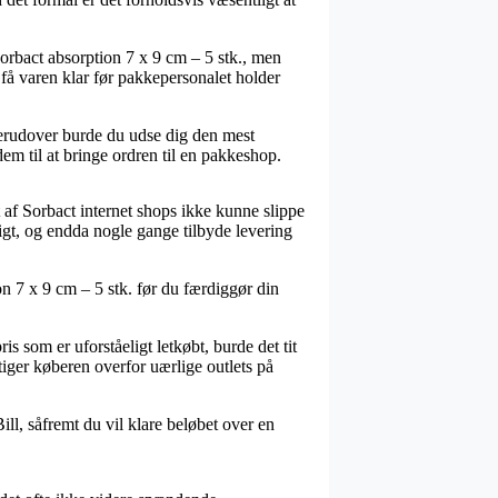
Sorbact absorption 7 x 9 cm – 5 stk., men
 få varen klar før pakkepersonalet holder
 Derudover burde du udse dig den mest
em til at bringe ordren til en pakkeshop.
et af Sorbact internet shops ikke kunne slippe
igt, og endda nogle gange tilbyde levering
n 7 x 9 cm – 5 stk. før du færdiggør din
s som er uforståeligt letkøbt, burde det tit
stiger køberen overfor uærlige outlets på
Bill, såfremt du vil klare beløbet over en