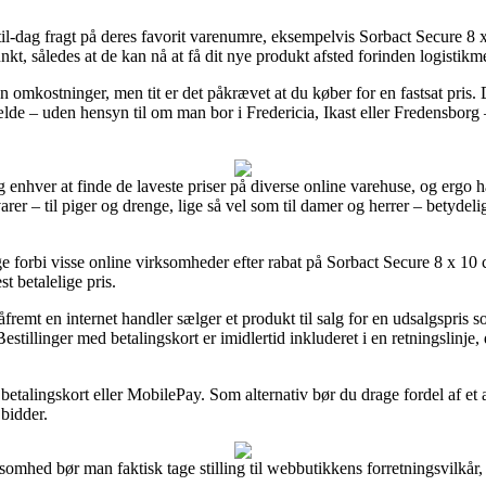
til-dag fragt på deres favorit varenumre, eksempelvis Sorbact Secure 8 x
unkt, således at de kan nå at få dit nye produkt afsted forinden logistik
den omkostninger, men tit er det påkrævet at du køber for en fastsat pr
fælde – uden hensyn til om man bor i Fredericia, Ikast eller Fredensborg –
g enhver at finde de laveste priser på diverse online varehuse, og ergo h
arer – til piger og drenge, lige så vel som til damer og herrer – betyde
igge forbi visse online virksomheder efter rabat på Sorbact Secure 8 x 10
t betalelige pris.
remt en internet handler sælger et produkt til salg for en udsalgspris so
estillinger med betalingskort er imidlertid inkluderet i en retningslinje
betalingskort eller MobilePay. Som alternativ bør du drage fordel af et
 bidder.
somhed bør man faktisk tage stilling til webbutikkens forretningsvilkår,