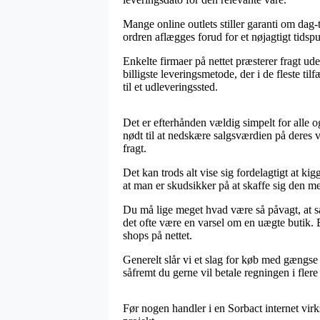
Mange online outlets stiller garanti om dag-
ordren aflægges forud for et nøjagtigt tidsp
Enkelte firmaer på nettet præsterer fragt u
billigste leveringsmetode, der i de fleste til
til et udleveringssted.
Det er efterhånden vældig simpelt for alle o
nødt til at nedskære salgsværdien på deres v
fragt.
Det kan trods alt vise sig fordelagtigt at k
at man er skudsikker på at skaffe sig den mes
Du må lige meget hvad være så påvagt, at såf
det ofte være en varsel om en uægte butik. B
shops på nettet.
Generelt slår vi et slag for køb med gængse 
såfremt du gerne vil betale regningen i flere
Før nogen handler i en Sorbact internet virk