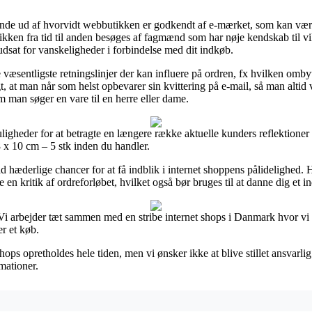
 finde ud af hvorvidt webbutikken er godkendt af e-mærket, som kan vær
utikken fra tid til anden besøges af fagmænd som har nøje kendskab til 
r udsat for vanskeligheder i forbindelse med dit indkøb.
de væsentligste retningslinjer der kan influere på ordren, fx hvilken omby
gt, at man når som helst opbevarer sin kvittering på e-mail, så man altid
m man søger en vare til en herre eller dame.
uligheder for at betragte en længere række aktuelle kunders reflektioner 
 x 10 cm – 5 stk inden du handler.
 hæderlige chancer for at få indblik i internet shoppens pålidelighed. 
n kritik af ordreforløbet, hvilket også bør bruges til at danne dig et i
 Vi arbejder tæt sammen med en stribe internet shops i Danmark hvor vi
er et køb.
s opretholdes hele tiden, men vi ønsker ikke at blive stillet ansvarlig
mationer.