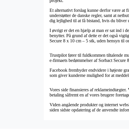
projekt.
Et alternativt forslag kunne derfor være at
understøtter de danske regler, samt at netb
dig lejlighed til at få bistand, hvis du blive
I øvrigt er det en hjælp at man er sat ind i 
benytter. På grund af dette er det også vigti
Secure 8 x 10 cm – 5 stk, uden hensyn til o
Trustpilot fører til fuldkommen tiltalende m
e-firmaets bedømmelser af Sorbact Secure 8
Facebook frembyder endvidere i højeste grad
som giver kunderne mulighed for at meddele e
Vores side finansieres af reklameindtægter.
betaling såfremt en af vores brugere foretag
Viden angående produkter og internet webshop
siden sidste opdatering af de anvendte infor