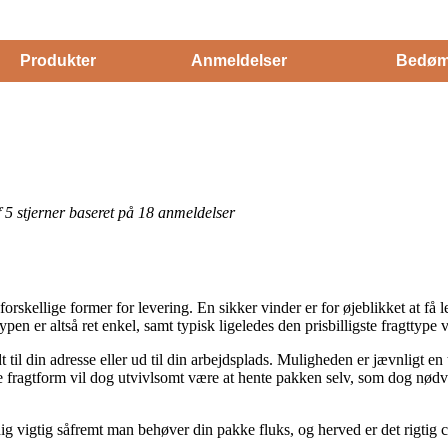
Produkter
Anmeldelser
Bedøm
af 5 stjerner baseret på 18 anmeldelser
rskellige former for levering. En sikker vinder er for øjeblikket at få le
ypen er altså ret enkel, samt typisk ligeledes den prisbilligste fragttype
t til din adresse eller ud til din arbejdsplads. Muligheden er jævnligt e
e fragtform vil dog utvivlsomt være at hente pakken selv, som dog nødv
g vigtig såfremt man behøver din pakke fluks, og herved er det rigtig c