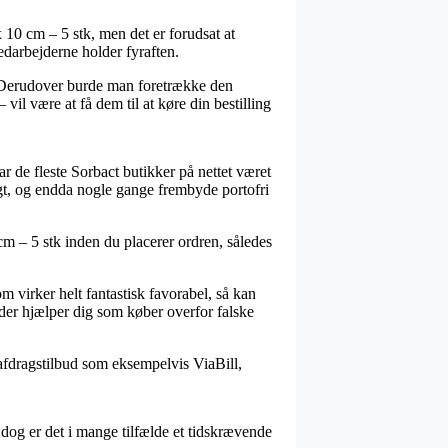
 10 cm – 5 stk, men det er forudsat at
medarbejderne holder fyraften.
is. Derudover burde man foretrække den
 vil være at få dem til at køre din bestilling
ar de fleste Sorbact butikker på nettet været
ligt, og endda nogle gange frembyde portofri
 cm – 5 stk inden du placerer ordren, således
m virker helt fantastisk favorabel, så kan
, der hjælper dig som køber overfor falske
 afdragstilbud som eksempelvis ViaBill,
 dog er det i mange tilfælde et tidskrævende