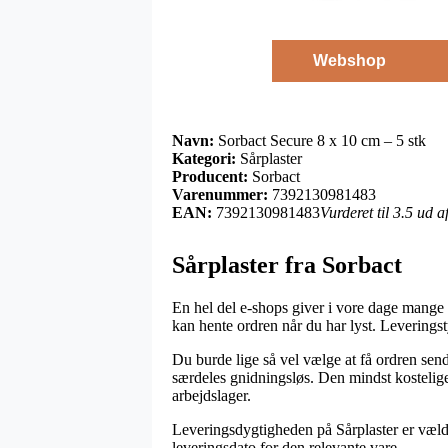
Webshop
Navn:
Sorbact Secure 8 x 10 cm – 5 stk
Kategori:
Sårplaster
Producent:
Sorbact
Varenummer:
7392130981483
EAN:
7392130981483
Vurderet til 3.5 ud 
Sårplaster fra Sorbact
En hel del e-shops giver i vore dage mange fo
kan hente ordren når du har lyst. Leveringst
Du burde lige så vel vælge at få ordren send
særdeles gnidningsløs. Den mindst kostelig
arbejdslager.
Leveringsdygtigheden på Sårplaster er vældi
leveringsdato for den relevante vare.