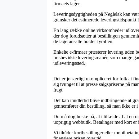
firmaets lager.
Leveringsdygtigheden på Neglelak kan være 
gransker det estimerede leveringstidspunk
En lang række online virksomheder udlover
der dog forudsætter at bestillingen gennemfør
de lageransatte holder fyraften.
Enkelte e-firmaer præsterer levering uden be
prisbevidste leveringsmanér, som mange gange
udleveringssted.
Det er jo særligt ukompliceret for folk at fi
sig tvunget til at presse salgspriserne på m
fragt.
Det kan imidlertid blive indbringende at gra
gennemfører din bestilling, så man ikke er i 
Du må dog huske på, at i tilfælde af at en on
uoprigtig webbutik. Betalinger med kort er 
Vi tilråder kortbestillinger eller mobilbeta
finansiere prisen over tid.