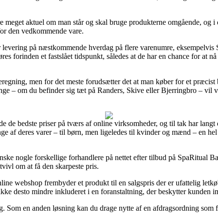
meget aktuel om man står og skal bruge produkterne omgående, og i de
t for den vedkommende vare.
 levering på næstkommende hverdag på flere varenumre, eksempelvis Sp
es forinden et fastslået tidspunkt, således at de har en chance for at nå
regning, men for det meste forudsætter det at man køber for et præcist 
 – om du befinder sig tæt på Randers, Skive eller Bjerringbro – vil vær
nde de bedste priser på tværs af online virksomheder, og til tak har langt
ange af deres varer – til børn, men ligeledes til kvinder og mænd – en he
nske nogle forskellige forhandlere på nettet efter tilbud på SpaRitual B
tvivl om at få den skarpeste pris.
line webshop frembyder et produkt til en salgspris der er ufattelig letkø
ikke desto mindre inkluderet i en foranstaltning, der beskytter kunden 
ling. Som en anden løsning kan du drage nytte af en afdragsordning som fx