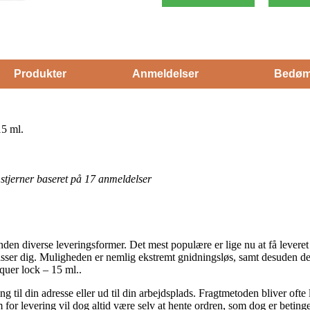
Produkter
Anmeldelser
Bedøm
15 ml.
5 stjerner baseret på 17 anmeldelser
nden diverse leveringsformer. Det mest populære er lige nu at få leveret
passer dig. Muligheden er nemlig ekstremt gnidningsløs, samt desuden d
quer lock – 15 ml..
g til din adresse eller ud til din arbejdsplads. Fragtmetoden bliver of
for levering vil dog altid være selv at hente ordren, som dog er betinget