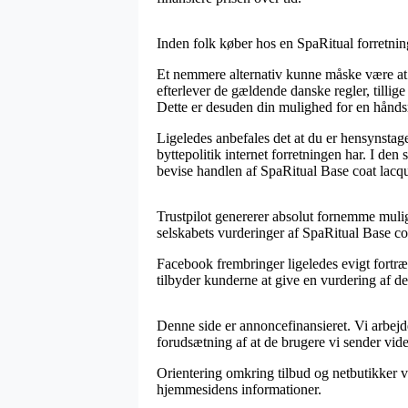
Inden folk køber hos en SpaRitual forretning
Et nemmere alternativ kunne måske være at 
efterlever de gældende danske regler, tillig
Dette er desuden din mulighed for en håndsr
Ligeledes anbefales det at du er hensynstag
byttepolitik internet forretningen har. I d
bevise handlen af SpaRitual Base coat lacque
Trustpilot genererer absolut fornemme muligh
selskabets vurderinger af SpaRitual Base co
Facebook frembringer ligeledes evigt fortræ
tilbyder kunderne at give en vurdering af de
Denne side er annoncefinansieret. Vi arbejd
forudsætning af at de brugere vi sender vide
Orientering omkring tilbud og netbutikker ve
hjemmesidens informationer.