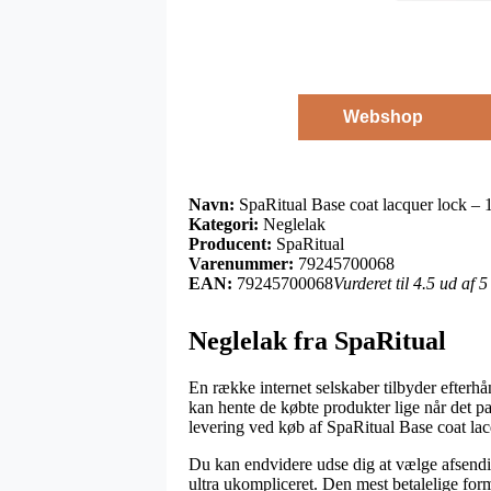
Webshop
Navn:
SpaRitual Base coat lacquer lock – 
Kategori:
Neglelak
Producent:
SpaRitual
Varenummer:
79245700068
EAN:
79245700068
Vurderet til 4.5 ud af 
Neglelak fra SpaRitual
En række internet selskaber tilbyder efterhå
kan hente de købte produkter lige når det 
levering ved køb af SpaRitual Base coat lac
Du kan endvidere udse dig at vælge afsendin
ultra ukompliceret. Den mest betalelige form 