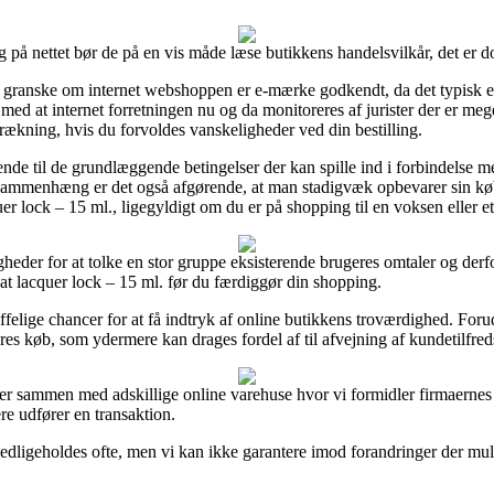
 på nettet bør de på en vis måde læse butikkens handelsvilkår, det er do
granske om internet webshoppen er e-mærke godkendt, da det typisk er 
e med at internet forretningen nu og da monitoreres af jurister der er 
ækning, hvis du forvoldes vanskeligheder ved din bestilling.
ende til de grundlæggende betingelser der kan spille ind i forbindelse 
en sammenhæng er det også afgørende, at man stadigvæk opbevarer sin k
r lock – 15 ml., ligegyldigt om du er på shopping til en voksen eller et
eder for at tolke en stor gruppe eksisterende brugeres omtaler og derfo
at lacquer lock – 15 ml. før du færdiggør din shopping.
ffelige chancer for at få indtryk af online butikkens troværdighed. For
res køb, som ydermere kan drages fordel af til afvejning af kundetilfre
er sammen med adskillige online varehuse hvor vi formidler firmaernes 
re udfører en transaktion.
dligeholdes ofte, men vi kan ikke garantere imod forandringer der muligv