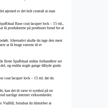
t øjemed er det helt centralt at man
aRitual Base coat lacquer lock – 15 ml.,
 at få produkterne på posthuset forud for at
beløb. Alternativt skulle du tage den mest
e at få bragt varerne til et
 de fleste SpaRitual online forhandlere set
l del, og endda nogle gange tilbyde gratis
ase coat lacquer lock – 15 ml. før du
bt, kan det tit være et symbol på en
imod uærlige internet virksomheder.
 ViaBill, forudsat du tilstræber at