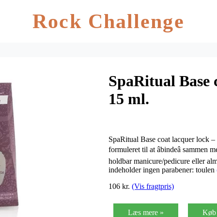
Rock Challenge
SpaRitual Base c
15 ml.
SpaRitual Base coat lacquer lock – 
formuleret til at âbindeâ samme
holdbar manicure/pedicure eller al
indeholder ingen parabener: toulen
106 kr.
(Vis fragtpris)
Læs mere »
Køb 