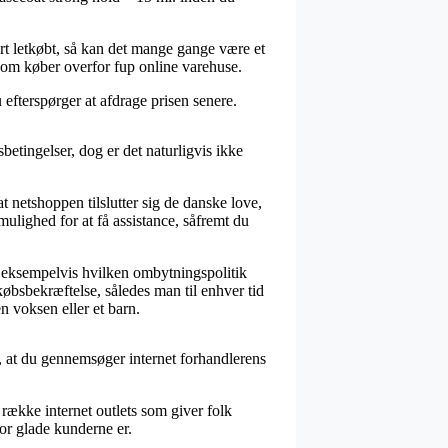
ært letkøbt, så kan det mange gange være et
 som køber overfor fup online varehuse.
 efterspørger at afdrage prisen senere.
betingelser, dog er det naturligvis ikke
t netshoppen tilslutter sig de danske love,
ulighed for at få assistance, såfremt du
t, eksempelvis hvilken ombytningspolitik
øbsbekræftelse, således man til enhver tid
n voksen eller et barn.
vi, at du gennemsøger internet forhandlerens
 række internet outlets som giver folk
vor glade kunderne er.