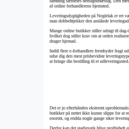
samtidig særdeles hensigtsmæssig. Den mest 
af online forhandlerens hjemsted.
Leveringsdygtigheden på Neglelak er ret væs
man dobbelttjekker den anslåede leveringsd
Mange online butikker stiller udsigt til da
hvilket dog stiller krav om at orden realiser
drager hjemad.
Indtil flere e-forhandlere frembyder fragt u
udse dig den mest prisbevidste leveringstyp
at bringe din bestilling til et udleveringssted
Det er jo efterhånden ekstremt uproblematis
butikker på nettet ikke kunne slippe for at 
enormt, og endda nogle gange sikre leverin
Derfor kan det stadigvæk blive profitabelt a