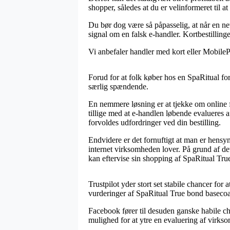
shopper, således at du er velinformeret til at
Du bør dog være så påpasselig, at når en net
signal om en falsk e-handler. Kortbestilling
Vi anbefaler handler med kort eller MobilePay
Forud for at folk køber hos en SpaRitual for
særlig spændende.
En nemmere løsning er at tjekke om online fir
tillige med at e-handlen løbende evalueres a
forvoldes udfordringer ved din bestilling.
Endvidere er det fornuftigt at man er hensyn
internet virksomheden lover. På grund af de
kan eftervise sin shopping af SpaRitual Tru
Trustpilot yder stort set stabile chancer for
vurderinger af SpaRitual True bond basecoat
Facebook fører til desuden ganske habile cha
mulighed for at ytre en evaluering af virksom