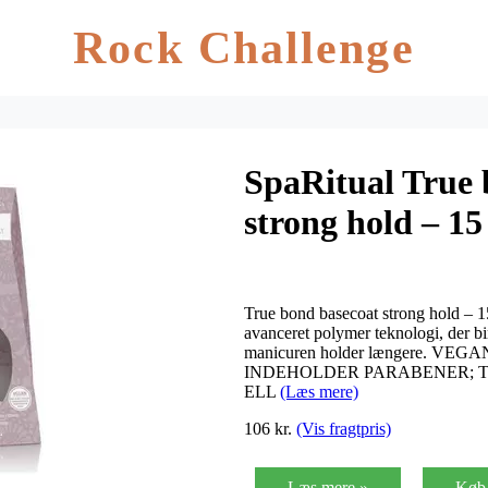
Rock Challenge
SpaRitual True 
strong hold – 15
True bond basecoat strong hold – 1
avanceret polymer teknologi, der 
manicuren holder længere. V
INDEHOLDER PARABENER; 
ELL
(Læs mere)
106 kr.
(Vis fragtpris)
Læs mere »
Køb 