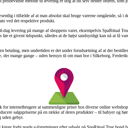
prisbevidste metode til levering er dog at du selv henter ordren, som j
entlig i tilfælde af at man absolut skal bruge varerne omgående, så i d
ato ved det respektive produkt.
g-til-dag levering på mange af shoppens varer, eksempelvis SpaRitual Tr
es før et givent tidspunkt, således at de højst sandsynligt kan nå at få v
den betaling, men undertiden er det under forudsætning af at der bestil
e, der mange gange – uden hensyn til om man bor i Silkeborg, Frederiksh
.
k for internetbrugere at sammenligne priser hos diverse online webshops
reducere salgspriserne på en række af deres produkter – til babyer og bør
g uden gebyr.
t kigge forbi nogle e-forretninger efter udsalg på SpaRitual True bond 