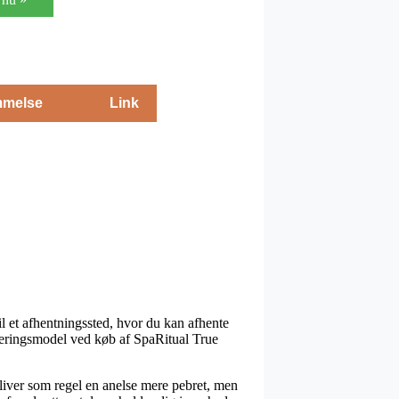
melse
Link
til et afhentningssted, hvor du kan afhente
veringsmodel ved køb af SpaRitual True
bliver som regel en anelse mere pebret, men