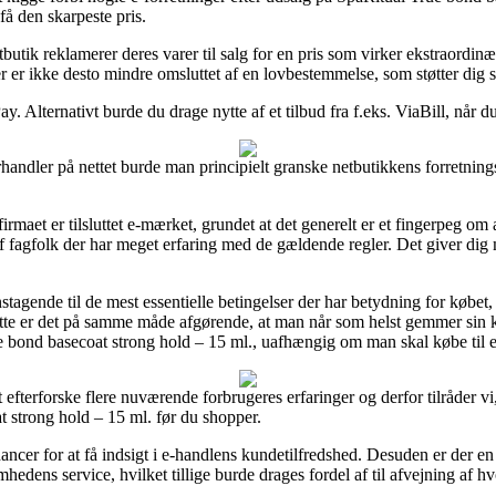
 få den skarpeste pris.
butik reklamerer deres varer til salg for en pris som virker ekstraordin
er er ikke desto mindre omsluttet af en lovbestemmelse, som støtter dig
. Alternativt burde du drage nytte af et tilbud fra f.eks. ViaBill, når du
handler på nettet burde man principielt granske netbutikkens forretnings
maet er tilsluttet e-mærket, grundet at det generelt er et fingerpeg om a
f fagfolk der har meget erfaring med de gældende regler. Det giver dig m
stagende til de mest essentielle betingelser der har betydning for købe
tte er det på samme måde afgørende, at man når som helst gemmer sin k
e bond basecoat strong hold – 15 ml., uafhængig om man skal købe til e
 at efterforske flere nuværende forbrugeres erfaringer og derfor tilråder 
 strong hold – 15 ml. før du shopper.
ncer for at få indsigt i e-handlens kundetilfredshed. Desuden er der en
hedens service, hvilket tillige burde drages fordel af til afvejning af h