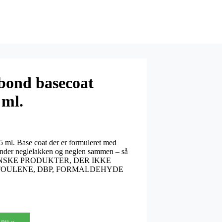
bond basecoat
 ml.
5 ml. Base coat der er formuleret med
binder neglelakken og neglen sammen – så
EGANSKE PRODUKTER, DER IKKE
TOULENE, DBP, FORMALDEHYDE
nu »