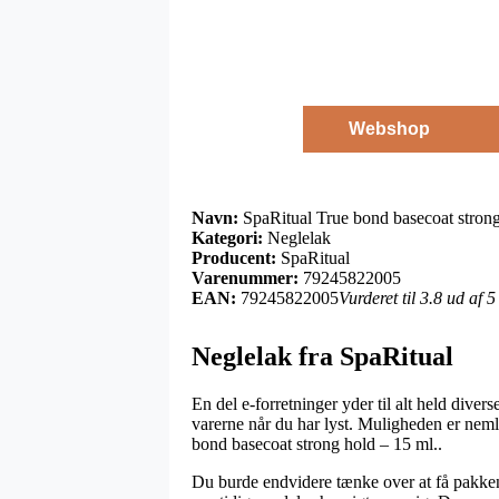
Webshop
Navn:
SpaRitual True bond basecoat strong
Kategori:
Neglelak
Producent:
SpaRitual
Varenummer:
79245822005
EAN:
79245822005
Vurderet til 3.8 ud af 
Neglelak fra SpaRitual
En del e-forretninger yder til alt held diver
varerne når du har lyst. Muligheden er nem
bond basecoat strong hold – 15 ml..
Du burde endvidere tænke over at få pakken s