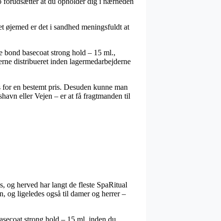
o forudsætter at du opholder dig i nærheden
et øjemed er det i sandhed meningsfuldt at
ue bond basecoat strong hold – 15 ml.,
arerne distribueret inden lagermedarbejderne
les for en bestemt pris. Desuden kunne man
avn eller Vejen – er at få fragtmanden til
, og herved har langt de fleste SpaRitual
n, og ligeledes også til damer og herrer –
basecoat strong hold – 15 ml. inden du