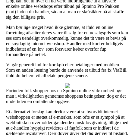
Dog kan det til hver en tid være indbringende at analysere
enkelte online webshops efter tilbud på Spraino Pro Pakken
(sort) inden du handler, sådan at man er skråsikker på at skaffe
sig den billigste pris.
Man bør lige meget hvad ikke glemme, at ifald en online
forretning afsætter deres varer til salg for en udsalgspris som kan
ses som uendeligt overkommelig, kunne det tit være et bevis på
en snydagtig internet webshop. Handler med kort er heldigvis
indbefattet af en lov, som forsvarer køber overfor fup
forhandlere på nettet.
Vi går generelt ind for kortkøb eller betalinger med mobilen.
Som en anden løsning burde du anvende et tilbud fra fx ViaBill,
ifald du hellere vil afbetale pengene senere.
Forinden folk shopper hos en Spraino online virksomhed bør
man i virkeligheden gennemse shoppens betingelser, dog er det
undertiden en omfattende opgave.
Et alternativt forslag kan derfor være at se hvorvidt internet
webshoppen er støttet af e-mærket, som ofte er et sympol på at
webbutikken overholder gældende dansk lovgivning, tillige med
at e-handlen hyppigt revideres af fagfolk som er indført i de
gældende regulativer. Derudover giver det dig genvej til bistand,