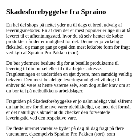
Skadesforebyggelse fra Spraino
En hel del shops på nettet yder nu til dags et bredt udvalg af
leveringsmetoder. En af dem der er mest populær er lige nu at få
leveret til et afhentningssted, hvor du så selv henter de købte
produkter når der er mulighed for det. Denne er jo virkelig
fleksibel, og mange gange også den mest letkøbte form for fragt
ved køb af Spraino Pro Pakken (sort).
Du bør ydermere beslutte dig for at bestille produkterne til
levering til din bopæl eller til dit arbejdes adresse.
Fragtløsningen er undertiden en sjat dyrere, men samtidig vældig
bekvem. Den mest betalelige leveringsmulighed vil dog til
enhver tid være at hente varerne selv, som dog stiller krav om at
du bor tæt på netbutikkens arbejdslager.
Fragttiden på Skadesforebyggelse er jo ualmindeligt vital såfremt
du har behov for dine nye varer øjeblikkeligt, og med det formål
er det naturligvis aktuelt at du checker den forventede
leveringstid ved den respektive vare.
De fleste internet varehuse byder på dag-til-dag fragt på flere
varenumre, eksempelvis Spraino Pro Pakken (sort), som