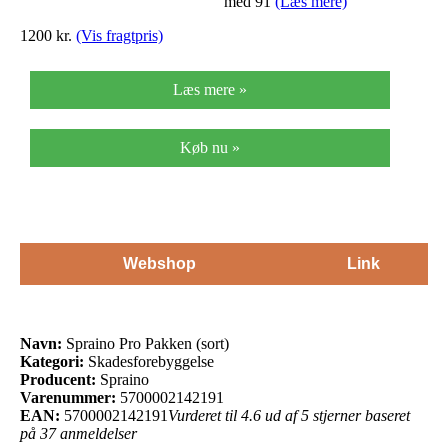
med 91
(Læs mere)
1200 kr.
(Vis fragtpris)
Læs mere »
Køb nu »
Webshop
Link
Navn:
Spraino Pro Pakken (sort)
Kategori:
Skadesforebyggelse
Producent:
Spraino
Varenummer:
5700002142191
EAN:
5700002142191
Vurderet til 4.6 ud af 5 stjerner baseret
på 37 anmeldelser