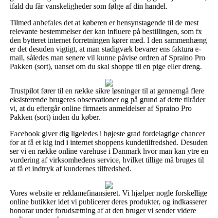
ifald du får vanskeligheder som følge af din handel.
Tilmed anbefales det at køberen er hensynstagende til de mest
relevante bestemmelser der kan influere på bestillingen, som fx
den bytteret internet forretningen kører med. I den sammenhæng
er det desuden vigtigt, at man stadigvæk bevarer ens faktura e-
mail, således man senere vil kunne påvise ordren af Spraino Pro
Pakken (sort), uanset om du skal shoppe til en pige eller dreng.
Trustpilot fører til en række sikre løsninger til at gennemgå flere
eksisterende brugeres observationer og på grund af dette tilråder
vi, at du eftergår online firmaets anmeldelser af Spraino Pro
Pakken (sort) inden du køber.
Facebook giver dig ligeledes i højeste grad fordelagtige chancer
for at få et kig ind i internet shoppens kundetilfredshed. Desuden
ser vi en række online varehuse i Danmark hvor man kan ytre en
vurdering af virksomhedens service, hvilket tillige må bruges til
at få et indtryk af kundernes tilfredshed.
Vores website er reklamefinansieret. Vi hjælper nogle forskellige
online butikker idet vi publicerer deres produkter, og indkasserer
honorar under forudsætning af at den bruger vi sender videre