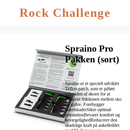
Rock Challenge
Spraino Pro
Pakken (sort)
Spraino er et specielt udviklet
Teflon-patch, som er påført
ydersiden af skoen for at
reducere friktionen mellem sko
og gulve. Forebygger
ankelskaderSikre optimal
præstationBevarer komfort og
bevægelighedReducerer den
skadelige kraft på ankelleddet