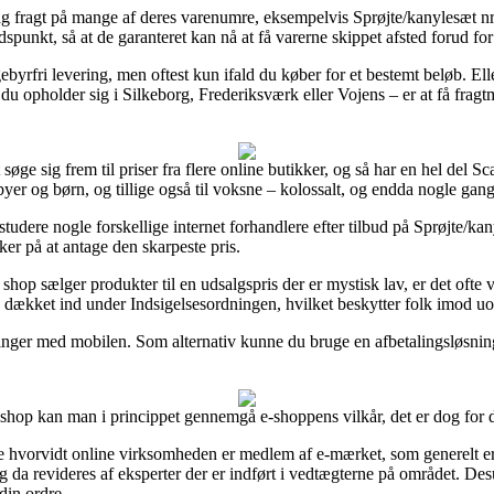
dag fragt på mange af deres varenumre, eksempelvis Sprøjte/kanylesæt nr
spunkt, så at de garanteret kan nå at få varerne skippet afsted forud for a
ebyrfri levering, men oftest kun ifald du køber for et bestemt beløb. El
du opholder sig i Silkeborg, Frederiksværk eller Vojens – er at få fragtm
 søge sig frem til priser fra flere online butikker, og så har en hel del 
byer og børn, og tillige også til voksne – kolossalt, og endda nogle gange
tudere nogle forskellige internet forhandlere efter tilbud på Sprøjte/kan
er på at antage den skarpeste pris.
shop sælger produkter til en udsalgspris der er mystisk lav, er det ofte
ld dækket ind under Indsigelsesordningen, hvilket beskytter folk imod uo
talinger med mobilen. Som alternativ kunne du bruge en afbetalingsløsning
op kan man i princippet gennemgå e-shoppens vilkår, det er dog for de
hvorvidt online virksomheden er medlem af e-mærket, som generelt er en
g da revideres af eksperter der er indført i vedtægterne på området. Des
din ordre.