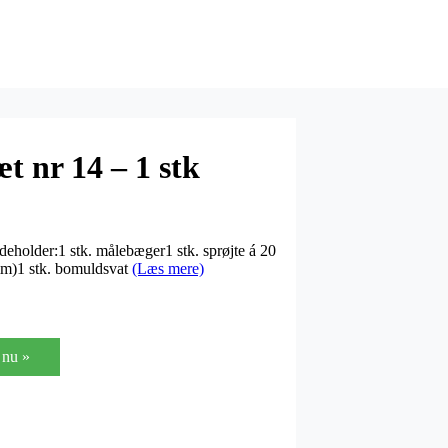
t nr 14 – 1 stk
ndeholder:1 stk. målebæger1 stk. sprøjte á 20
mm)1 stk. bomuldsvat
(Læs mere)
nu »