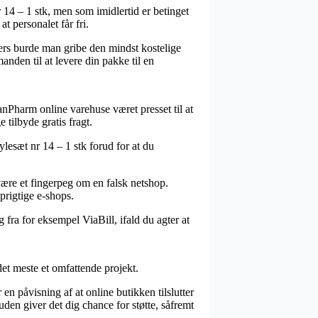
 14 – 1 stk, men som imidlertid er betinget
t personalet får fri.
lers burde man gribe den mindst kostelige
anden til at levere din pakke til en
ScanPharm online varehuse været presset til at
 tilbyde gratis fragt.
ylesæt nr 14 – 1 stk forud for at du
 være et fingerpeg om en falsk netshop.
prigtige e-shops.
 fra for eksempel ViaBill, ifald du agter at
t meste et omfattende projekt.
 påvisning af at online butikken tilslutter
uden giver det dig chance for støtte, såfremt