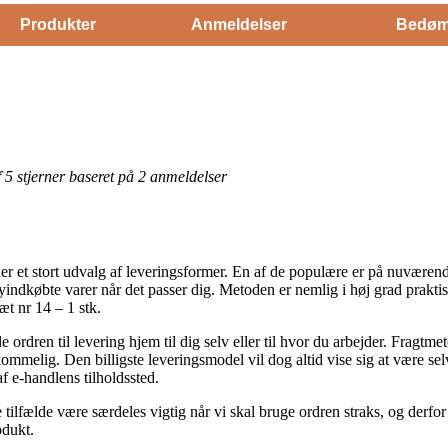
Produkter
Anmeldelser
Bedøm
af 5 stjerner baseret på 2 anmeldelser
r et stort udvalg af leveringsformer. En af de populære er på nuværende 
indkøbte varer når det passer dig. Metoden er nemlig i høj grad praktis
æt nr 14 – 1 stk.
rdren til levering hjem til dig selv eller til hvor du arbejder. Fragtm
melig. Den billigste leveringsmodel vil dog altid vise sig at være se
f e-handlens tilholdssted.
tilfælde være særdeles vigtig når vi skal bruge ordren straks, og derfor 
odukt.