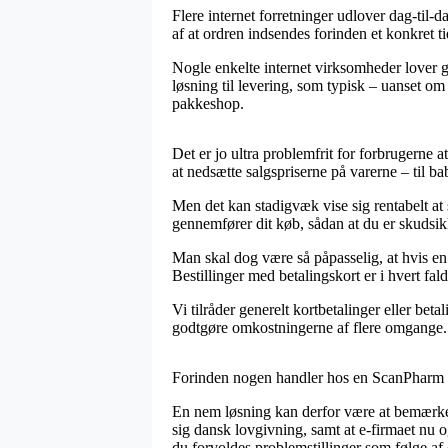
Flere internet forretninger udlover dag-til-
af at ordren indsendes forinden et konkret tid
Nogle enkelte internet virksomheder lover g
løsning til levering, som typisk – uanset om 
pakkeshop.
Det er jo ultra problemfrit for forbrugerne at
at nedsætte salgspriserne på varerne – til ba
Men det kan stadigvæk vise sig rentabelt at s
gennemfører dit køb, sådan at du er skudsikk
Man skal dog være så påpasselig, at hvis en 
Bestillinger med betalingskort er i hvert fa
Vi tilråder generelt kortbetalinger eller be
godtgøre omkostningerne af flere omgange.
Forinden nogen handler hos en ScanPharm sh
En nem løsning kan derfor være at bemærke 
sig dansk lovgivning, samt at e-firmaet nu o
du forvoldes problemstillinger som følge af 