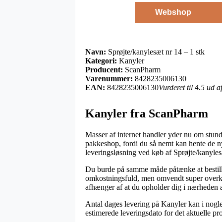
Webshop
Navn:
Sprøjte/kanylesæt nr 14 – 1 stk
Kategori:
Kanyler
Producent:
ScanPharm
Varenummer:
8428235006130
EAN:
8428235006130
Vurderet til 4.5 ud 
Kanyler fra ScanPharm
Masser af internet handler yder nu om stunde
pakkeshop, fordi du så nemt kan hente de ny
leveringsløsning ved køb af Sprøjte/kanyles
Du burde på samme måde påtænke at bestille o
omkostningsfuld, men omvendt super overkom
afhænger af at du opholder dig i nærheden a
Antal dages levering på Kanyler kan i nogle 
estimerede leveringsdato for det aktuelle pr