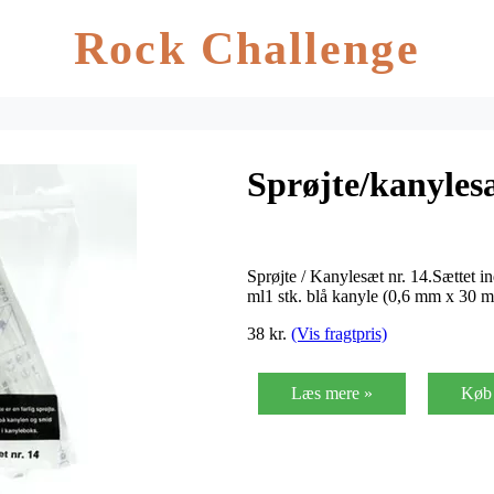
Rock Challenge
Sprøjte/kanylesæ
Sprøjte / Kanylesæt nr. 14.Sættet i
ml1 stk. blå kanyle (0,6 mm x 30 
38 kr.
(Vis fragtpris)
Læs mere »
Køb 