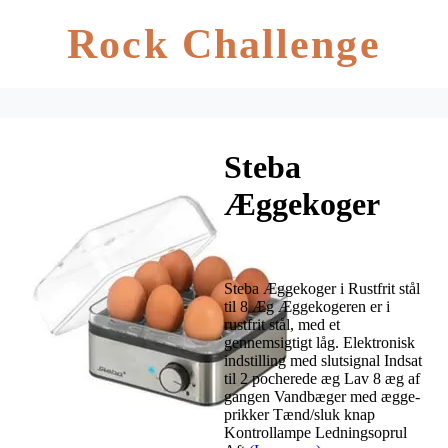
Rock Challenge
Steba
Æggekoger
Rustfrit stål 8
Æg
Steba Æggekoger i Rustfrit stål
til 8 Æg Æggekogeren er i
rustfrit stål, med et
gennemsigtigt låg. Elektronisk
indstilling med slutsignal Indsat
til 2 pocherede æg Lav 8 æg af
gangen Vandbæger med ægge-
prikker Tænd/sluk knap
Kontrollampe Ledningsoprul