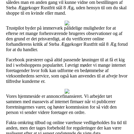
således man en anden gang vil kunne vidne om bestillingen af
Steba Æggekoger Rustfrit stål 8 Æg, uden hensyn til om du skal
shoppe til en kvinde eller mand.
Trustpilot byder på immervæk pålidelige muligheder for at
efterse ret mange forhenværende brugeres observationer og af
den grund er det prisværdigt, at du verificerer online
forhandlerens kritik af Steba Æggekoger Rustfrit stål 8 Æg forud
for at du handler.
Facebook præsterer også altid passende løsninger til at få et kig
ind i webshoppens popularitet. I øvrigt møder vi mange internet
foretagender hvor folk kan udforme en bedømmelse af
virksomhedens service, som også kan anvendes til at afveje hvor
tilfredse kunderne er.
Vores hjemmeside er annoncefinansieret. Vi arbejder tæt
sammen med massevis af internet firmaer når vi publicerer
forretningernes varer, og høster kommission for så vidt den
person vi sender videre foretager en ordre.
Fakta omkring tilbud og online varehuse vedligeholdes fra tid til
anden, men der tages forbehold for reguleringer der kan være
realiseret efter at vi senest opdaterede de viste data.