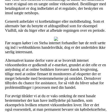
være et signal om en uægte online virksomhed. Bestillinger med
betalingskort er dog indbefattet af et regulativ, der beskytter en
imod uægte netshops.
Generelt anbefaler vi kortbetalinger eller mobilbetaling. Som et
alternativ bør du benytte et afdragstilbud som for eksempel
ViaBill, når du higer efter at afbetale regningen over en periode.
Før nogen køber i en Steba internet forhandler bør de reelt sætte
sig ind i webbutikkens handelsvilkår, dog er det undertiden ikke
særlig interessant.
Alternativet kunne derfor være at se hvorvidt internet
virksomheden er godkendt af e-mærket, grundet at det ofte er en
antydning af at online butikken forsvarer dansk lovgivning,
tillige med at online firmaet tit monitoreres af eksperter der er
meget bekendte med bestemmelserne på området. Derudover
tilbydes du chance for assistance, for så vidt du bliver udsat for
problemstillinger i processen med din handel.
For øvrigt tilråder vi at du er vaks omkring de mest basale
bestemmelser der kan have indflydelse på handlen, som
eksempelvis hvilken returret virksomheden lover. Her er det
også essesentielt, at man permanent bevarer sin købsbekræftelse,