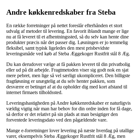
Andre køkkenredskaber fra Steba
En række forretninger på nettet foreslår efterhånden et stort
udvalg af metoder til levering. En favorit iblandt mange er lige
nu at få leveret til et afhentningssted, så du selv kan hente dine
produkter præcis når det passer dig. Løsningen er jo temmelig
fleksibel, samt typisk ligeledes den mest prisbevidste
leveringsmåde ved køb af Steba Æggekoger Rustfrit stål 8 Æg.
Du kan derudover vælge at få pakken leveret til din privatbolig
eller ud på dit arbejde. Fragtmetoden viser sig godt nok en sjat
mere pebret, men lige så vel særligt ukompliceret. Den billigste
fragtløsning er unægtelig at du selv henter pakken, som
desværre er betinget af at du opholder dig med kort afstand til
internet firmaets tilholdssted.
Leveringshastigheden på Andre køkkenredskaber er naturligvis
vældig vigtig når man har behov for din ordre inden for få dage,
så derfor er det relativt på sin plads at man besigtiger den
forventede leveringsdato ved den pågældende vare.
Mange e-forretninger lover levering på næste hverdag på utallige
varer, eksempelvis Steba Æggekoger Rustfrit stål 8 Æg, men