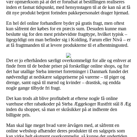
vær opmærksom på at det er forudsat at bestillingen realiseres
inden et fastsat tidspunkt, med hensynstagen til at de kan nå at få
dit nye produkt betjent forinden pakkepersonalet drager hjemad.
En hel del online forhandlere byder på gratis fragt, men oftest
kun såfremt der købes for en præcis sum. Desuden kunne man
beslutte sig for den mest prisbevidste fragttype, hvilket typisk –
ligegyldigt om man befinder sig i Kolding, Farum eller Nivå – er
at få fragtmanden til at levere produkterne til et afhentningssted.
Det er jo efterhånden særligt overkommeligt for alle og enhver at
finde frem til de bedste priser på forskellige online shops, og for
det har utallige Steba internet forretninger i Danmark fundet det
nødvendigt at nedskære salgspriserne på varerne – til piger og
drenge, samt også til mænd og kvinder – drastisk, og endda
nogle gange tilbyde fri fragt.
Det kan trods alt blive profitabelt at efterse nogle få online
varehuse efter rabatkoder på Steba Æggekoger Rustfrit stål 8 Æg
inden du shopper, så man er skråsikker på at indhente den
billigste pris.
Man skal lige meget hvad være årvågen med, at såfremt en
online webshop afhænder deres produkter til en salgspris som
kan virke helt ekstremt overkommelig, så kunne det undertiden