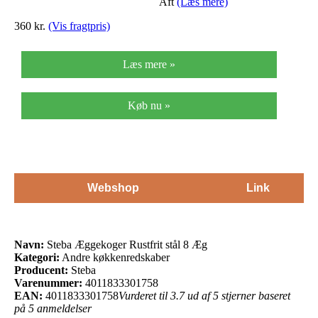
Aft
(Læs mere)
360 kr.
(Vis fragtpris)
Læs mere »
Køb nu »
Webshop
Link
Navn:
Steba Æggekoger Rustfrit stål 8 Æg
Kategori:
Andre køkkenredskaber
Producent:
Steba
Varenummer:
4011833301758
EAN:
4011833301758
Vurderet til 3.7 ud af 5 stjerner baseret
på 5 anmeldelser