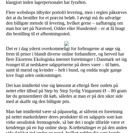
klargjort inden lagerpersonalet har fyraften.
Flere webshops tilbyder portofri levering, men i reglen påkræves
det at du bestiller for et præcist beløb. I øvrigt må du udvælge
den billigste metode til levering, hvilket gerne – uafhængig om
man bor tæt på Næstved, Odder eller Hundested – er at få bragt
din bestilling til et afhentningssted.
Det er i dag yderst overkommeligt for forbrugerne at søge sig
frem til priser i blandt diverse online forhandlere, og herved har
flere Ekorrens Ekologiska internet forretninger i Danmark set sig
tvunget til at nedskære salgspriserne på deres varer – til børn,
samt til mænd og kvinder – helt i bund, og endda nogle gange
love fragt uden omkostninger.
Det kan imidlertid vise sig lønsomt at eftergå flere outlets på
nettet efter tilbud på Step by Step Syrlig Vingummi Ø – 80 gram
før du gennemfører dit køb, således at man er på den sikre side
med at skaffe sig den billigste pris.
Man bør imidlertid være så påpasselig, at såfremt en forretning
på nettet markedsfører deres produkter til en salgspris som kan
virke urealistisk fremragende, så bør det i nogle tilfælde være et
kendetegn på en fup online shop. Kortbetalinger er på den anden
side dækket ind under en regel, hvilket redder dig som kunde