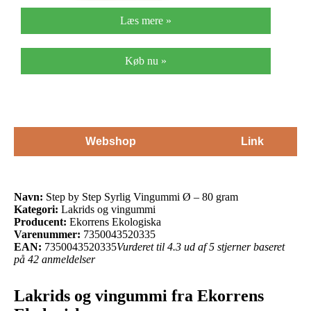
Læs mere »
Køb nu »
Webshop
Link
Navn:
Step by Step Syrlig Vingummi Ø – 80 gram
Kategori:
Lakrids og vingummi
Producent:
Ekorrens Ekologiska
Varenummer:
7350043520335
EAN:
7350043520335
Vurderet til 4.3 ud af 5 stjerner baseret
på 42 anmeldelser
Lakrids og vingummi fra Ekorrens