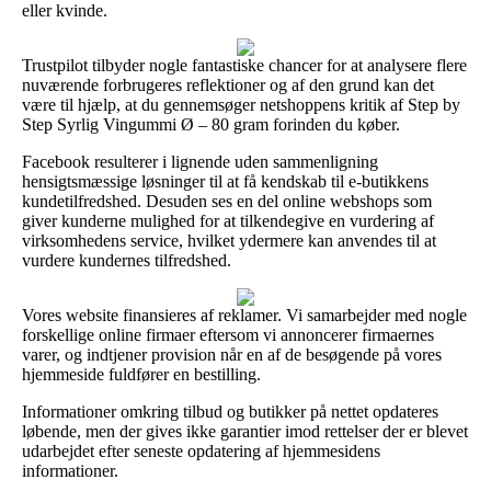
eller kvinde.
Trustpilot tilbyder nogle fantastiske chancer for at analysere flere
nuværende forbrugeres reflektioner og af den grund kan det
være til hjælp, at du gennemsøger netshoppens kritik af Step by
Step Syrlig Vingummi Ø – 80 gram forinden du køber.
Facebook resulterer i lignende uden sammenligning
hensigtsmæssige løsninger til at få kendskab til e-butikkens
kundetilfredshed. Desuden ses en del online webshops som
giver kunderne mulighed for at tilkendegive en vurdering af
virksomhedens service, hvilket ydermere kan anvendes til at
vurdere kundernes tilfredshed.
Vores website finansieres af reklamer. Vi samarbejder med nogle
forskellige online firmaer eftersom vi annoncerer firmaernes
varer, og indtjener provision når en af de besøgende på vores
hjemmeside fuldfører en bestilling.
Informationer omkring tilbud og butikker på nettet opdateres
løbende, men der gives ikke garantier imod rettelser der er blevet
udarbejdet efter seneste opdatering af hjemmesidens
informationer.