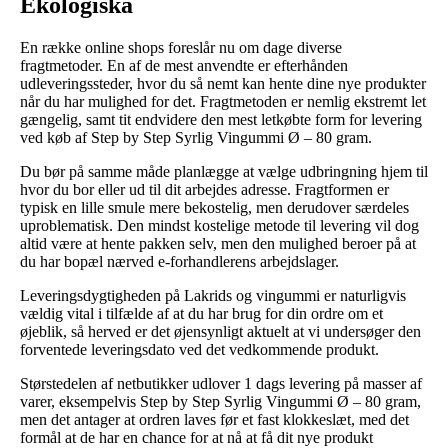
Ekologiska
En række online shops foreslår nu om dage diverse
fragtmetoder. En af de mest anvendte er efterhånden
udleveringssteder, hvor du så nemt kan hente dine nye produkter
når du har mulighed for det. Fragtmetoden er nemlig ekstremt let
gængelig, samt tit endvidere den mest letkøbte form for levering
ved køb af Step by Step Syrlig Vingummi Ø – 80 gram.
Du bør på samme måde planlægge at vælge udbringning hjem til
hvor du bor eller ud til dit arbejdes adresse. Fragtformen er
typisk en lille smule mere bekostelig, men derudover særdeles
uproblematisk. Den mindst kostelige metode til levering vil dog
altid være at hente pakken selv, men den mulighed beroer på at
du har bopæl nærved e-forhandlerens arbejdslager.
Leveringsdygtigheden på Lakrids og vingummi er naturligvis
vældig vital i tilfælde af at du har brug for din ordre om et
øjeblik, så herved er det øjensynligt aktuelt at vi undersøger den
forventede leveringsdato ved det vedkommende produkt.
Størstedelen af netbutikker udlover 1 dags levering på masser af
varer, eksempelvis Step by Step Syrlig Vingummi Ø – 80 gram,
men det antager at ordren laves før et fast klokkeslæt, med det
formål at de har en chance for at nå at få dit nye produkt