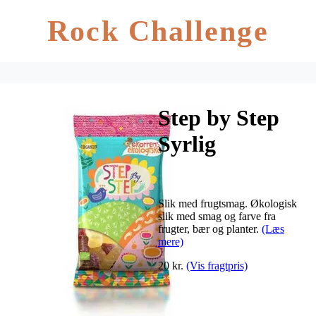
Rock Challenge
Step by Step
Syrlig
Vingummi Ø –
80 gram
Slik med frugtsmag. Økologisk
slik med smag og farve fra
frugter, bær og planter.
(Læs
mere)
20 kr.
(Vis fragtpris)