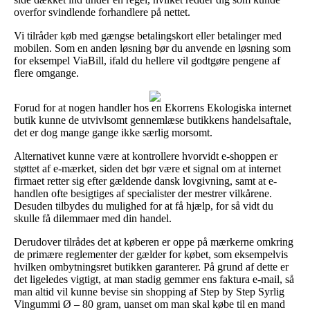
overfor svindlende forhandlere på nettet.
Vi tilråder køb med gængse betalingskort eller betalinger med
mobilen. Som en anden løsning bør du anvende en løsning som
for eksempel ViaBill, ifald du hellere vil godtgøre pengene af
flere omgange.
Forud for at nogen handler hos en Ekorrens Ekologiska internet
butik kunne de utvivlsomt gennemlæse butikkens handelsaftale,
det er dog mange gange ikke særlig morsomt.
Alternativet kunne være at kontrollere hvorvidt e-shoppen er
støttet af e-mærket, siden det bør være et signal om at internet
firmaet retter sig efter gældende dansk lovgivning, samt at e-
handlen ofte besigtiges af specialister der mestrer vilkårene.
Desuden tilbydes du mulighed for at få hjælp, for så vidt du
skulle få dilemmaer med din handel.
Derudover tilrådes det at køberen er oppe på mærkerne omkring
de primære reglementer der gælder for købet, som eksempelvis
hvilken ombytningsret butikken garanterer. På grund af dette er
det ligeledes vigtigt, at man stadig gemmer ens faktura e-mail, så
man altid vil kunne bevise sin shopping af Step by Step Syrlig
Vingummi Ø – 80 gram, uanset om man skal købe til en mand