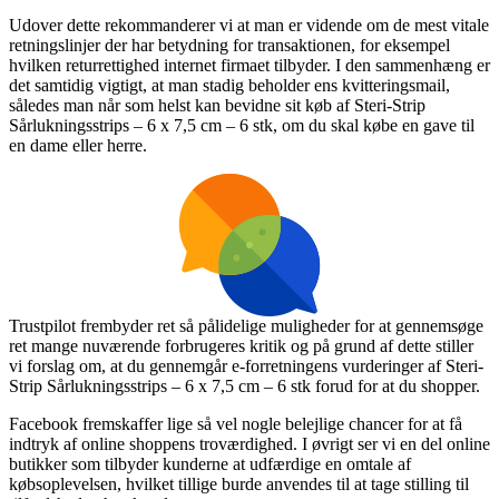
Udover dette rekommanderer vi at man er vidende om de mest vitale
retningslinjer der har betydning for transaktionen, for eksempel
hvilken returrettighed internet firmaet tilbyder. I den sammenhæng er
det samtidig vigtigt, at man stadig beholder ens kvitteringsmail,
således man når som helst kan bevidne sit køb af Steri-Strip
Sårlukningsstrips – 6 x 7,5 cm – 6 stk, om du skal købe en gave til
en dame eller herre.
Trustpilot frembyder ret så pålidelige muligheder for at gennemsøge
ret mange nuværende forbrugeres kritik og på grund af dette stiller
vi forslag om, at du gennemgår e-forretningens vurderinger af Steri-
Strip Sårlukningsstrips – 6 x 7,5 cm – 6 stk forud for at du shopper.
Facebook fremskaffer lige så vel nogle belejlige chancer for at få
indtryk af online shoppens troværdighed. I øvrigt ser vi en del online
butikker som tilbyder kunderne at udfærdige en omtale af
købsoplevelsen, hvilket tillige burde anvendes til at tage stilling til