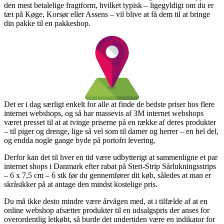
den mest betalelige fragtform, hvilket typisk – ligegyldigt om du er
tæt på Køge, Korsør eller Assens – vil blive at få dem til at bringe
din pakke til en pakkeshop.
Det er i dag særligt enkelt for alle at finde de bedste priser hos flere
internet webshops, og så har massevis af 3M internet webshops
været presset til at at tvinge priserne på en række af deres produkter
– til piger og drenge, lige så vel som til damer og herrer – en hel del,
og endda nogle gange byde på portofri levering.
Derfor kan det til hver en tid være udbytterigt at sammenligne et par
internet shops i Danmark efter rabat på Steri-Strip Sårlukningsstrips
– 6 x 7,5 cm – 6 stk før du gennemfører dit køb, således at man er
skråsikker på at antage den mindst kostelige pris.
Du må ikke desto mindre være årvågen med, at i tilfælde af at en
online webshop afsætter produkter til en udsalgspris der anses for
overordentlig letkøbt, så burde det undertiden være en indikator for