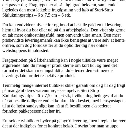
det passer dig. Fragttypen er altså i høj grad bekvem, samt endda
ligeledes den mest letkøbte fragtløsning ved køb af Steri-Strip
Sårlukningsstrips – 6 x 7,5 cm – 6 stk.
Du kan endvidere afveje for og imod at bestille pakken til levering
hjem til hvor du bor eller ud på din arbejdsplads. Den viser sig gerne
en tak mere omkostningsfuld, men omvendt ultra smart. Den mest
prisbevidste leveringsmanér kan ikke benægtes at være selv at hente
ordren, som dog forudsætter at du opholder dig nær online
webshoppens tilholdssted.
Fragtperioden på Sårbehandling kan i nogle tilfælde være meget
afgørende ifald du mangler produkterne om kort tid, og med det
formål er det skam meningsfuldt at du efterser den estimerede
leveringsdato for det respektive produkt.
Temmelig mange internet butikker stiller garanti om dag-til-dag fragt
på mange af deres varenumre, eksempelvis Steri-Strip
Sårlukningsstrips – 6 x 7,5 cm – 6 stk, hvilket dog betinges af at du
når at bestille tidligere end et konkret klokkeslæt, med hensynstagen
til at de højst sandsynligt kan nå at få bestillingen ekspederet
forinden pakkepersonalet har fri.
En række e-butikker byder på gebyrfri levering, men i reglen kræver
det at der indkøbes for et konkret beløb. I øvrigt bør man snuppe