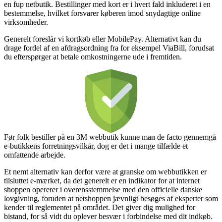
en fup netbutik. Bestillinger med kort er i hvert fald inkluderet i en
bestemmelse, hvilket forsvarer køberen imod snydagtige online
virksomheder.
Generelt foreslår vi kortkøb eller MobilePay. Alternativt kan du
drage fordel af en afdragsordning fra for eksempel ViaBill, forudsat
du efterspørger at betale omkostningerne ude i fremtiden.
Før folk bestiller på en 3M webbutik kunne man de facto gennemgå
e-butikkens forretningsvilkår, dog er det i mange tilfælde et
omfattende arbejde.
Et nemt alternativ kan derfor være at granske om webbutikken er
tilsluttet e-mærket, da det generelt er en indikator for at internet
shoppen opererer i overensstemmelse med den officielle danske
lovgivning, foruden at netshoppen jævnligt besøges af eksperter som
kender til reglementet på området. Det giver dig mulighed for
bistand, for så vidt du oplever besvær i forbindelse med dit indkøb.