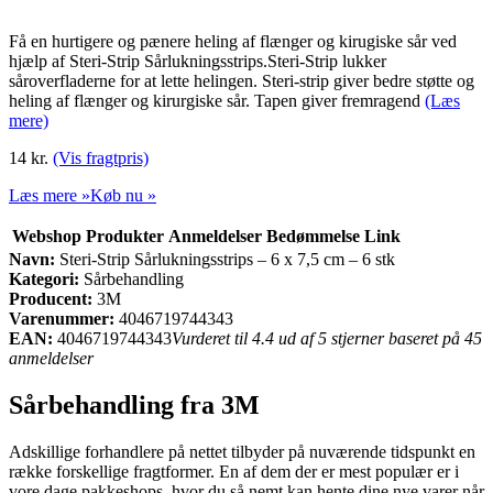
Få en hurtigere og pænere heling af flænger og kirugiske sår ved
hjælp af Steri-Strip Sårlukningsstrips.Steri-Strip lukker
såroverfladerne for at lette helingen. Steri-strip giver bedre støtte og
heling af flænger og kirurgiske sår. Tapen giver fremragend
(Læs
mere)
14 kr.
(Vis fragtpris)
Læs mere »
Køb nu »
Webshop
Produkter
Anmeldelser
Bedømmelse
Link
Navn:
Steri-Strip Sårlukningsstrips – 6 x 7,5 cm – 6 stk
Kategori:
Sårbehandling
Producent:
3M
Varenummer:
4046719744343
EAN:
4046719744343
Vurderet til 4.4 ud af 5 stjerner baseret på 45
anmeldelser
Sårbehandling fra 3M
Adskillige forhandlere på nettet tilbyder på nuværende tidspunkt en
række forskellige fragtformer. En af dem der er mest populær er i
vore dage pakkeshops, hvor du så nemt kan hente dine nye varer når