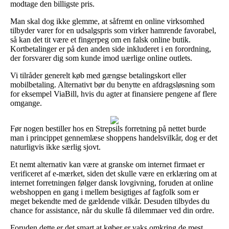
modtage den billigste pris.
Man skal dog ikke glemme, at såfremt en online virksomhed
tilbyder varer for en udsalgspris som virker hamrende favorabel,
så kan det tit være et fingerpeg om en falsk online butik.
Kortbetalinger er på den anden side inkluderet i en forordning,
der forsvarer dig som kunde imod uærlige online outlets.
Vi tilråder generelt køb med gængse betalingskort eller
mobilbetaling. Alternativt bør du benytte en afdragsløsning som
for eksempel ViaBill, hvis du agter at finansiere pengene af flere
omgange.
Før nogen bestiller hos en Strepsils forretning på nettet burde
man i princippet gennemlæse shoppens handelsvilkår, dog er det
naturligvis ikke særlig sjovt.
Et nemt alternativ kan være at granske om internet firmaet er
verificeret af e-mærket, siden det skulle være en erklæring om at
internet forretningen følger dansk lovgivning, foruden at online
webshoppen en gang i mellem besigtiges af fagfolk som er
meget bekendte med de gældende vilkår. Desuden tilbydes du
chance for assistance, når du skulle få dilemmaer ved din ordre.
Foruden dette er det smart at køber er vaks omkring de mest