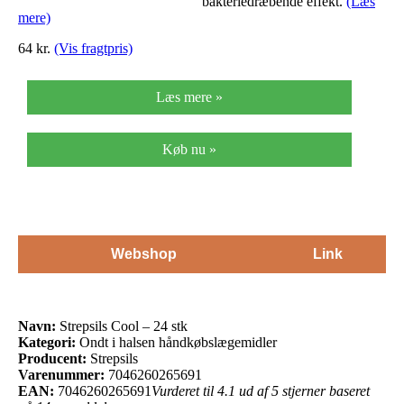
bakteriedræbende effekt.
(Læs
mere)
64 kr.
(Vis fragtpris)
Læs mere »
Køb nu »
Webshop
Link
Navn:
Strepsils Cool – 24 stk
Kategori:
Ondt i halsen håndkøbslægemidler
Producent:
Strepsils
Varenummer:
7046260265691
EAN:
7046260265691
Vurderet til 4.1 ud af 5 stjerner baseret