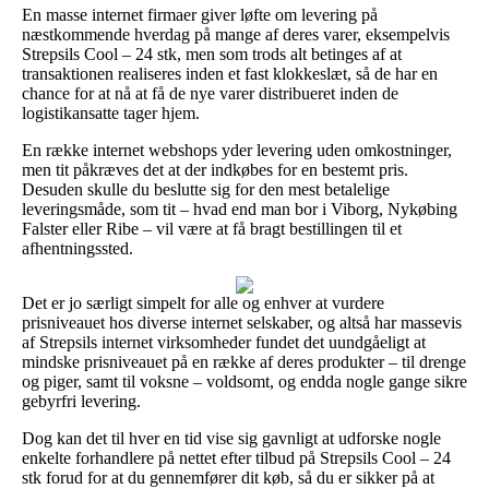
En masse internet firmaer giver løfte om levering på
næstkommende hverdag på mange af deres varer, eksempelvis
Strepsils Cool – 24 stk, men som trods alt betinges af at
transaktionen realiseres inden et fast klokkeslæt, så de har en
chance for at nå at få de nye varer distribueret inden de
logistikansatte tager hjem.
En række internet webshops yder levering uden omkostninger,
men tit påkræves det at der indkøbes for en bestemt pris.
Desuden skulle du beslutte sig for den mest betalelige
leveringsmåde, som tit – hvad end man bor i Viborg, Nykøbing
Falster eller Ribe – vil være at få bragt bestillingen til et
afhentningssted.
Det er jo særligt simpelt for alle og enhver at vurdere
prisniveauet hos diverse internet selskaber, og altså har massevis
af Strepsils internet virksomheder fundet det uundgåeligt at
mindske prisniveauet på en række af deres produkter – til drenge
og piger, samt til voksne – voldsomt, og endda nogle gange sikre
gebyrfri levering.
Dog kan det til hver en tid vise sig gavnligt at udforske nogle
enkelte forhandlere på nettet efter tilbud på Strepsils Cool – 24
stk forud for at du gennemfører dit køb, så du er sikker på at