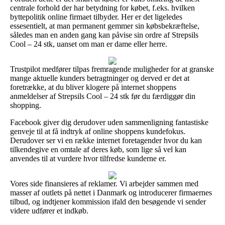
centrale forhold der har betydning for købet, f.eks. hvilken
byttepolitik online firmaet tilbyder. Her er det ligeledes
essesentielt, at man permanent gemmer sin købsbekræftelse,
således man en anden gang kan påvise sin ordre af Strepsils
Cool – 24 stk, uanset om man er dame eller herre.
Trustpilot medfører tilpas fremragende muligheder for at granske
mange aktuelle kunders betragtninger og derved er det at
foretrække, at du bliver klogere på internet shoppens
anmeldelser af Strepsils Cool – 24 stk før du færdiggør din
shopping.
Facebook giver dig derudover uden sammenligning fantastiske
genveje til at få indtryk af online shoppens kundefokus.
Derudover ser vi en række internet foretagender hvor du kan
tilkendegive en omtale af deres køb, som lige så vel kan
anvendes til at vurdere hvor tilfredse kunderne er.
Vores side finansieres af reklamer. Vi arbejder sammen med
masser af outlets på nettet i Danmark og introducerer firmaernes
tilbud, og indtjener kommission ifald den besøgende vi sender
videre udfører et indkøb.