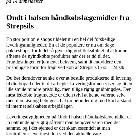
på 14 anmeldelser
Ondt i halsen håndkøbslægemidler fra
Strepsils
En stor portion e-shops tildeler nu en hel del forskellige
leveringsmuligheder. En af de populære er nu om dage
pakkeshops, fordi det så giver dig god fleksibilitet til at kunne
afhente de nyindkøbte produkter når der er tid til det.
Fragtløsningen er jo meget bekvem, samt tit endvidere den
prisbilligste form for fragt ved køb af Strepsils Cool – 24 stk.
Du bør derudover tænke over at bestille produkterne til levering
til din bopæl eller til dit arbejde. Leveringsformen viser sig tit en
lille smule mindre prisbillig, men tillige rigtig gnidningsløs. Den
mest letkøbte fragtmetode er uden tvivl at hente varerne selv,
men den løsning betinges af at du befinder dig med kort afstand
til internet selskabets arbejdslager.
Leveringsdygtigheden på Ondt i halsen håndkøbslægemidler er
jo ualmindeligt vigtig såfremt man behøver varen med det
samme, og i det øjemed er det skam essentielt at man
kontrollerer leveringstiden ved den aktuelle vare.