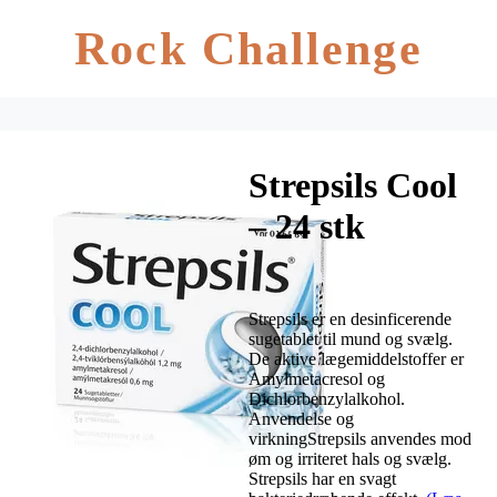
Rock Challenge
Strepsils Cool
– 24 stk
Strepsils er en desinficerende
sugetablet til mund og svælg.
De aktive lægemiddelstoffer er
Amylmetacresol og
Dichlorbenzylalkohol.
Anvendelse og
virkningStrepsils anvendes mod
øm og irriteret hals og svælg.
Strepsils har en svagt