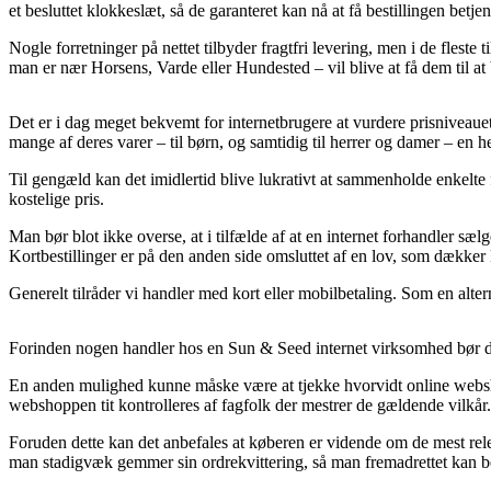
et besluttet klokkeslæt, så de garanteret kan nå at få bestillingen betjen
Nogle forretninger på nettet tilbyder fragtfri levering, men i de fles
man er nær Horsens, Varde eller Hundested – vil blive at få dem til at
Det er i dag meget bekvemt for internetbrugere at vurdere prisniveaue
mange af deres varer – til børn, og samtidig til herrer og damer – en
Til gengæld kan det imidlertid blive lukrativt at sammenholde enkelte
kostelige pris.
Man bør blot ikke overse, at i tilfælde af at en internet forhandler sæl
Kortbestillinger er på den anden side omsluttet af en lov, som dækker
Generelt tilråder vi handler med kort eller mobilbetaling. Som en alt
Forinden nogen handler hos en Sun & Seed internet virksomhed bør de
En anden mulighed kunne måske være at tjekke hvorvidt online webshopp
webshoppen tit kontrolleres af fagfolk der mestrer de gældende vilkår
Foruden dette kan det anbefales at køberen er vidende om de mest relevan
man stadigvæk gemmer sin ordrekvittering, så man fremadrettet kan b