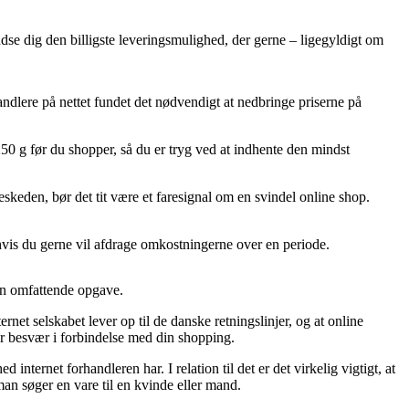
udse dig den billigste leveringsmulighed, der gerne – ligegyldigt om
ndlere på nettet fundet det nødvendigt at nedbringe priserne på
50 g før du shopper, så du er tryg ved at indhente den mindst
beskeden, bør det tit være et faresignal om en svindel online shop.
 hvis du gerne vil afdrage omkostningerne over en periode.
en omfattende opgave.
t selskabet lever op til de danske retningslinjer, og at online
or besvær i forbindelse med din shopping.
nternet forhandleren har. I relation til det er det virkelig vigtigt, at
n søger en vare til en kvinde eller mand.