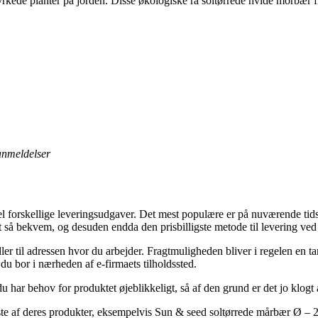
rkede planter på jorden. Disse økologiske rå soltørrede hvide morbær 
 anmeldelser
l forskellige leveringsudgaver. Det mest populære er på nuværende tidspu
ret så bekvem, og desuden endda den prisbilligste metode til levering v
ler til adressen hvor du arbejder. Fragtmuligheden bliver i regelen en t
 du bor i nærheden af e-firmaets tilholdssted.
har behov for produktet øjeblikkeligt, så af den grund er det jo klogt a
leste af deres produkter, eksempelvis Sun & seed soltørrede mårbær Ø – 25