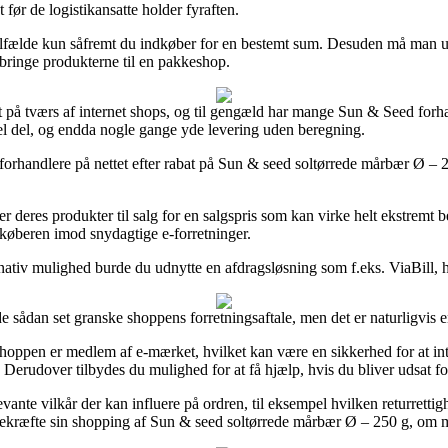
t før de logistikansatte holder fyraften.
te tilfælde kun såfremt du indkøber for en bestemt sum. Desuden må man 
 bringe produkterne til en pakkeshop.
t på tværs af internet shops, og til gengæld har mange Sun & Seed forha
 hel del, og endda nogle gange yde levering uden beregning.
 forhandlere på nettet efter rabat på Sun & seed soltørrede mårbær Ø – 2
ger deres produkter til salg for en salgspris som kan virke helt ekstremt 
 køberen imod snydagtige e-forretninger.
ernativ mulighed burde du udnytte en afdragsløsning som f.eks. ViaBill,
 sådan set granske shoppens forretningsaftale, men det er naturligvis 
en er medlem af e-mærket, hvilket kan være en sikkerhed for at interne
. Derudover tilbydes du mulighed for at få hjælp, hvis du bliver udsat f
te vilkår der kan influere på ordren, til eksempel hvilken returrettighed i
ekræfte sin shopping af Sun & seed soltørrede mårbær Ø – 250 g, om ma