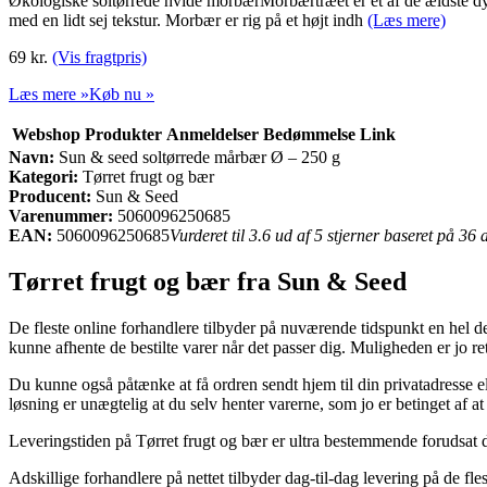
Økologiske soltørrede hvide morbærMorbærtræet er et af de ældste dy
med en lidt sej tekstur. Morbær er rig på et højt indh
(Læs mere)
69 kr.
(Vis fragtpris)
Læs mere »
Køb nu »
Webshop
Produkter
Anmeldelser
Bedømmelse
Link
Navn:
Sun & seed soltørrede mårbær Ø – 250 g
Kategori:
Tørret frugt og bær
Producent:
Sun & Seed
Varenummer:
5060096250685
EAN:
5060096250685
Vurderet til 3.6 ud af 5 stjerner baseret på 36
Tørret frugt og bær fra Sun & Seed
De fleste online forhandlere tilbyder på nuværende tidspunkt en hel de
kunne afhente de bestilte varer når det passer dig. Muligheden er jo 
Du kunne også påtænke at få ordren sendt hjem til din privatadresse el
løsning er unægtelig at du selv henter varerne, som jo er betinget af at
Leveringstiden på Tørret frugt og bær er ultra bestemmende forudsat du 
Adskillige forhandlere på nettet tilbyder dag-til-dag levering på de f