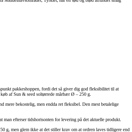
fra Middelhavsområdet, Tyrkiet, har en sød og blød afrundet smag
nkt pakkeshoppen, fordi det så giver dig god fleksibilitet til at
ed køb af Sun & seed soltørrede mårbær Ø – 250 g.
and mere bekostelig, men endda ret fleksibel. Den mest betalelige
t man efterser tidshorisonten for levering på det aktuelle produkt.
0 g, men glem ikke at det stiller krav om at ordren laves tidligere end