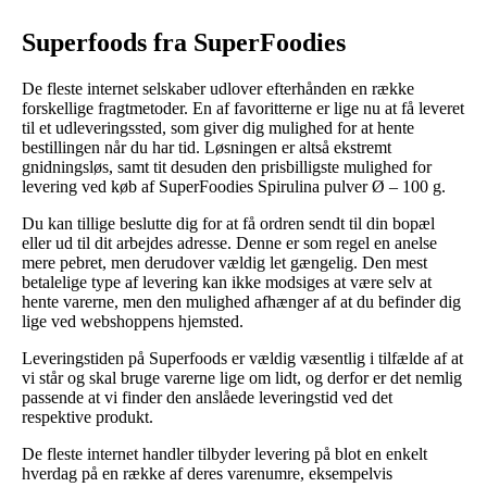
Superfoods fra SuperFoodies
De fleste internet selskaber udlover efterhånden en række
forskellige fragtmetoder. En af favoritterne er lige nu at få leveret
til et udleveringssted, som giver dig mulighed for at hente
bestillingen når du har tid. Løsningen er altså ekstremt
gnidningsløs, samt tit desuden den prisbilligste mulighed for
levering ved køb af SuperFoodies Spirulina pulver Ø – 100 g.
Du kan tillige beslutte dig for at få ordren sendt til din bopæl
eller ud til dit arbejdes adresse. Denne er som regel en anelse
mere pebret, men derudover vældig let gængelig. Den mest
betalelige type af levering kan ikke modsiges at være selv at
hente varerne, men den mulighed afhænger af at du befinder dig
lige ved webshoppens hjemsted.
Leveringstiden på Superfoods er vældig væsentlig i tilfælde af at
vi står og skal bruge varerne lige om lidt, og derfor er det nemlig
passende at vi finder den anslåede leveringstid ved det
respektive produkt.
De fleste internet handler tilbyder levering på blot en enkelt
hverdag på en række af deres varenumre, eksempelvis