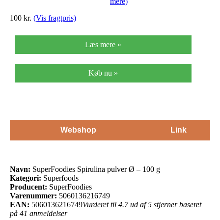
mere)
100 kr.
(Vis fragtpris)
Læs mere »
Køb nu »
Webshop
Link
Navn:
SuperFoodies Spirulina pulver Ø – 100 g
Kategori:
Superfoods
Producent:
SuperFoodies
Varenummer:
5060136216749
EAN:
5060136216749
Vurderet til 4.7 ud af 5 stjerner baseret
på 41 anmeldelser