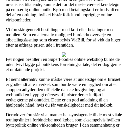
urealistisk tiltalende, kunne det for det meste være et kendetegn
på en uærlig online butik. Køb med betalingskort er trods alt en
del af en ordning, hvilket bistår folk imod uoprigtige online
virksomheder.
Vi foreslår generelt bestillinger med kort eller betalinger med
mobilen. Som en alternativ mulighed burde du overveje en
afbetalingsløsning som eksempelvis ViaBill, for så vidt du higer
efter at afdrage prisen ude i fremtiden.
Før nogen bestiller i en SuperFoodies online webshop burde de
uden tvivl kigge på butikkens forretningsaftale, det er dog gerne
et omfattende projekt.
Et nemt alternativ kunne måske være at undersøge om e-firmaet
er godkendt af e-mærket, som burde være en tryghed om at e-
shoppen adlyder den officielle danske lovgivning, og at
webbutikken hyppigt efterses af jurister der er indført i
vedtægterne på området. Dette er en god anledning til en
hjælpende hånd, hvis du får vanskeligheder med dit indkøb.
Derudover foreslår vi at man er hensynstagende til de mest vitale
retningslinjer i forbindelse med købet, som eksempelvis hvilken
byttepolitik online virksomheden bruger. I den sammenhæng er