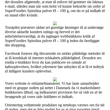
det desuden afgørende, at man til enhver tid gemmer sin faktura
e-mail, således man når som helst vil kunne bekræfte sin ordre af
SuperFoodies Spirulina pulver Ø – 100 g, om du er på indkøb til
en mand eller kvinde.
Trustpilot præsterer sådan set gunstige løsninger til at undersøge
diverse aktuelle kunders ratings og herved er det
anbefalelsesværdigt, at du iagttager webbutikkens kritik af
SuperFoodies Spirulina pulver Ø – 100 g inden du færdiggør
din shopping.
Facebook forærer dig tilsvarende en række pålidelige metoder til
at få kendskab til internet selskabets pålidelighed. Desuden ses
endda e-butikker hvor du kan publicere en omtale af
købsoplevelsen, hvilket ydermere bør udnyttes til at få et indtryk
af tidligere kunders oplevelser.
Vores website er reklamefinansieret. Vi har faste samarbejder
med en gruppe outlets på nettet i Danmark da vi markedsfører
butikkernes tilbud, og indkasserer provision for så vidt en af de
besøgende på vores side fuldfører et indkøb.
Orientering vedrørende produkter og netshops værnes om fra tid
til anden, men det er ikke muligt for os at give garantier imod