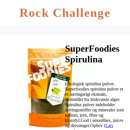
Rock Challenge
SuperFoodies
Spirulina
pulver Ø – 100
g
Økologisk spirulina pulver.
Superfoodies spirulina pulver et
er næringsrigt ekstrakt,
fremstillet fra friskvands alger.
Spirulina pulver indeholder
næringsstoffer og mineraler som
kalium, jern, fibre og
klorofyl.God i smoothies, juices
og dressinger.Opbev
(Læs