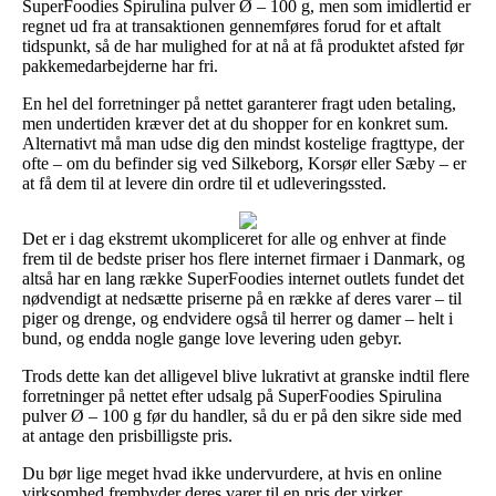
SuperFoodies Spirulina pulver Ø – 100 g, men som imidlertid er
regnet ud fra at transaktionen gennemføres forud for et aftalt
tidspunkt, så de har mulighed for at nå at få produktet afsted før
pakkemedarbejderne har fri.
En hel del forretninger på nettet garanterer fragt uden betaling,
men undertiden kræver det at du shopper for en konkret sum.
Alternativt må man udse dig den mindst kostelige fragttype, der
ofte – om du befinder sig ved Silkeborg, Korsør eller Sæby – er
at få dem til at levere din ordre til et udleveringssted.
Det er i dag ekstremt ukompliceret for alle og enhver at finde
frem til de bedste priser hos flere internet firmaer i Danmark, og
altså har en lang række SuperFoodies internet outlets fundet det
nødvendigt at nedsætte priserne på en række af deres varer – til
piger og drenge, og endvidere også til herrer og damer – helt i
bund, og endda nogle gange love levering uden gebyr.
Trods dette kan det alligevel blive lukrativt at granske indtil flere
forretninger på nettet efter udsalg på SuperFoodies Spirulina
pulver Ø – 100 g før du handler, så du er på den sikre side med
at antage den prisbilligste pris.
Du bør lige meget hvad ikke undervurdere, at hvis en online
virksomhed frembyder deres varer til en pris der virker