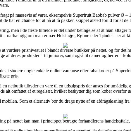
vare.
fragt på massevis af varer, eksempelvis Superfruit Baobab pulver Ø – 1
 de har en chance for at nå at få pakken skippet afsted forud for at de lo
ring, men i de fleste tilfælde er det under betingelse af at man aftager 
 tit – uafhængig om man er nær Helsingør, Rønne eller Tønder – er at få 
 at vurdere prisniveauet i blandt diverse butikker på nettet, og for det ha
e af deres produkter – til juniorer, samt også til damer og herrer – ko
de at studere nogle enkelte online varehuse efter rabatkoder på Superf
igste pris.
ld en netbutik tilbyder en vare til en udsalgspris der anses for umådelig
ods alt omfattet af et regelsæt, hvilket beskytter dig som køber overfor 
 mobilen. Som et alternativ bør du drage nytte af en afdragsløsning fra f.
ning på nettet kan man i princippet betragte forhandlerens handelsaftale, 
 hvorvidt online butikken er verificeret af e-mærket, da det ofte er en f