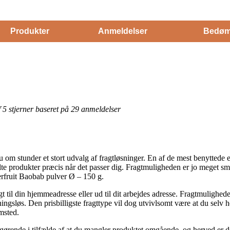
Produkter
Anmeldelser
Bedøm
af 5 stjerner baseret på 29 anmeldelser
om stunder et stort udvalg af fragtløsninger. En af de mest benyttede er 
lte produkter præcis når det passer dig. Fragtmuligheden er jo meget 
erfruit Baobab pulver Ø – 150 g.
gt til din hjemmeadresse eller ud til dit arbejdes adresse. Fragtmulighed
gsløs. Den prisbilligste fragttype vil dog utvivlsomt være at du selv 
msted.
rende i tilfælde af at du mangler produktet omgående, og herved er det 