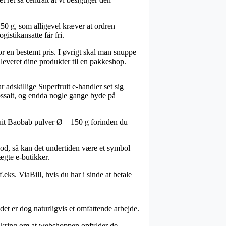
50 g, som alligevel kræver at ordren
gistikansatte får fri.
for en bestemt pris. I øvrigt skal man snuppe
leveret dine produkter til en pakkeshop.
r adskillige Superfruit e-handler set sig
lossalt, og endda nogle gange byde på
ruit Baobab pulver Ø – 150 g forinden du
 god, så kan det undertiden være et symbol
uægte e-butikker.
eks. ViaBill, hvis du har i sinde at betale
det er dog naturligvis et omfattende arbejde.
orsikring om at webshoppen opfylder de