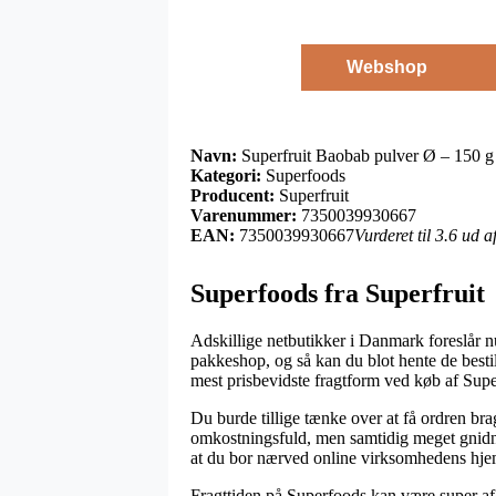
Webshop
Navn:
Superfruit Baobab pulver Ø – 150 g
Kategori:
Superfoods
Producent:
Superfruit
Varenummer:
7350039930667
EAN:
7350039930667
Vurderet til 3.6 ud 
Superfoods fra Superfruit
Adskillige netbutikker i Danmark foreslår nu 
pakkeshop, og så kan du blot hente de besti
mest prisbevidste fragtform ved køb af Sup
Du burde tillige tænke over at få ordren bra
omkostningsfuld, men samtidig meget gnidnin
at du bor nærved online virksomhedens hje
Fragttiden på Superfoods kan være super afgø