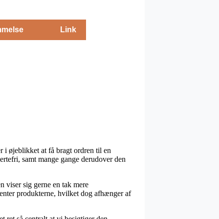
melse
Link
i øjeblikket at få bragt ordren til en
smertefri, samt mange gange derudover den
en viser sig gerne en tak mere
henter produkterne, hvilket dog afhænger af
ret så centralt at vi besigtiger den