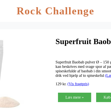
Rock Challenge
Superfruit Baob
Superfruit Baobab pulver Ø – 150 g
kan beskrives med svage spor af pær
spiseskefulde af baobab i din smoot
drik ved hjælp af to spiseskeful
(Læ
129 kr.
(Vis fragtpris)
Læs mere »
Køb 