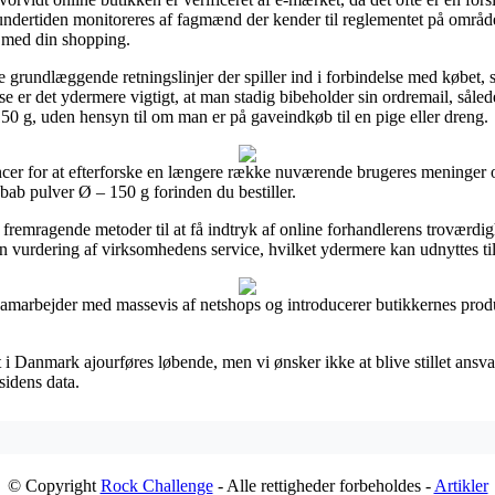
 undertiden monitoreres af fagmænd der kender til reglementet på området
n med din shopping.
de grundlæggende retningslinjer der spiller ind i forbindelse med købet,
se er det ydermere vigtigt, at man stadig bibeholder sin ordremail, såle
150 g, uden hensyn til om man er på gaveindkøb til en pige eller dreng.
ancer for at efterforske en længere række nuværende brugeres meninger og
ab pulver Ø – 150 g forinden du bestiller.
remragende metoder til at få indtryk af online forhandlerens troværdigh
vurdering af virksomhedens service, hvilket ydermere kan udnyttes til
samarbejder med massevis af netshops og introducerer butikkernes produk
 Danmark ajourføres løbende, men vi ønsker ikke at blive stillet ansvarl
sidens data.
© Copyright
Rock Challenge
- Alle rettigheder forbeholdes -
Artikler