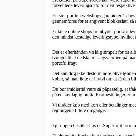
forventede leveringsdato for den respektive 
En stor portion webshops garanterer 1 dags 
gennemføres før et angivent klokkeslæt, så at
Enkelte online shops frembyder portofri leve
den mindst kostelige leveringstype, hvilket
Det er efterhånden vældig simpelt for os alle
tvunget til at nedskære salgsværdien på mang
portofri fragt.
Det kan dog ikke desto mindre blive lønnen
køber, så man ikke er i tvivl om at få den bill
Du bør imidlertid være så påpasselig, at ifa
på en snydagtig butik. Kortbestillinger er tr
Vi tilråder køb med kort eller betalinger med
regningen af flere omgange.
Før nogen bestiller hos en Superfruit forret
Et alternativt forslag kan derfor være at se