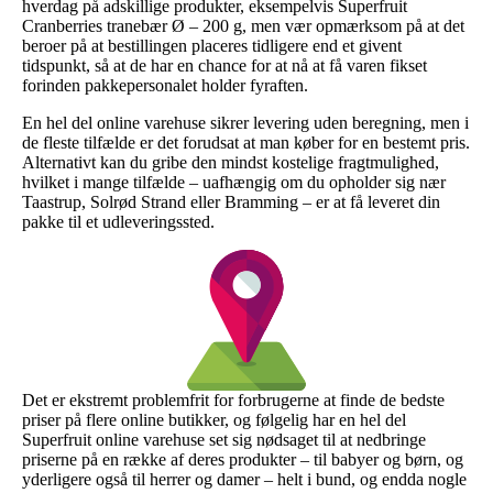
hverdag på adskillige produkter, eksempelvis Superfruit
Cranberries tranebær Ø – 200 g, men vær opmærksom på at det
beroer på at bestillingen placeres tidligere end et givent
tidspunkt, så at de har en chance for at nå at få varen fikset
forinden pakkepersonalet holder fyraften.
En hel del online varehuse sikrer levering uden beregning, men i
de fleste tilfælde er det forudsat at man køber for en bestemt pris.
Alternativt kan du gribe den mindst kostelige fragtmulighed,
hvilket i mange tilfælde – uafhængig om du opholder sig nær
Taastrup, Solrød Strand eller Bramming – er at få leveret din
pakke til et udleveringssted.
Det er ekstremt problemfrit for forbrugerne at finde de bedste
priser på flere online butikker, og følgelig har en hel del
Superfruit online varehuse set sig nødsaget til at nedbringe
priserne på en række af deres produkter – til babyer og børn, og
yderligere også til herrer og damer – helt i bund, og endda nogle