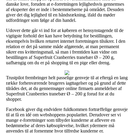
danske love, foruden at e-forretningen lejlighedsvis gennemses
af eksperter der er inde i bestemmelserne på området. Desuden
giver det dig lejlighed til en håndsrækning, ifald du møder
udfordringer som følge af din handel.
Udover dette går vi ind for at køberen er hensynstagende til de
vigtigste forhold der kan have betydning for bestillingen,
eksempelvis hvilken returret internet forretningen tilsikrer. I den
relation er det på samme måde afgørende, at man permanent
sikrer ens kvitteringsmail, så man i fremtiden kan vidne om
bestillingen af Superfruit Cranberries tranebær Ø – 200 g,
uafhængig om du er på shopping til en pige eller dreng.
Trustpilot frembringer helt passelige genveje til at eftergå en lang
række forhenværende brugeres iagttagelser og på grund af dette
tilrådes det, at du gennemsøger online firmaets anmeldelser af
Superfruit Cranberries tranebær Ø – 200 g forud for at du
shopper.
Facebook giver dig endvidere fuldkommen fortræffelige genveje
til at få en idé om webshoppens popularitet. Derudover ser vi
mange e-forretninger som tilbyder kunderne at aflevere en
bedømmelse af deres købsoplevelse, hvilket ydermere må
anvendes til at fornemme hvor tilfredse kunderne er.