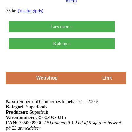
mere)
75 kr.
(Vis fragtpris)
Læs mere »
Køb nu »
Webshop
Link
Navn:
Superfruit Cranberries tranebær Ø – 200 g
Kategori:
Superfoods
Producent:
Superfruit
Varenummer:
7350039930315
EAN:
7350039930315
Vurderet til 4.2 ud af 5 stjerner baseret
på 23 anmeldelser