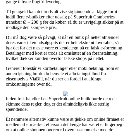
gange tilbyde fragtfri levering.
Til gengæld kan det trods alt vise sig lønnende at kigge forbi
indtil flere e-butikker efter udsalg på Superfruit Cranberries
tranebær Ø – 200 g før du køber, så du er usvigeligt sikker på at
modtage den skarpeste pris.
Du må dog være så påvagt, at når en butik på nettet afhænder
deres varer til en udsalgspris der er helt ekstremt favorabel, så
bør det for det meste være et kendetegn på en falsk e-forretning.
Betalinger med kort er trods alt omsluttet af en foranstaltning,
hvilket dækker kunden overfor falske shops på nettet.
Generelt foreslår vi kortbetalinger eller mobilbetaling. Som en
anden løsning burde du benytte et afbetalingstilbud fra
eksempelvis ViaBill, når du ser en fordel i at afdrage
omkostningerne over tid.
Inden folk handler i en Superfruit online butik burde de reelt
skimme dens regler, dog er det almindeligvis ikke særlig
spændende.
Et nemmere alternativ kunne være at tjekke om online firmaet er
medlem af e-mærket, eftersom det længe har været et fingerpeg
om at online shoppen opererer i overensstemmelse med de