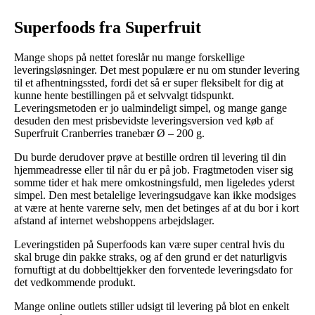
Superfoods fra Superfruit
Mange shops på nettet foreslår nu mange forskellige
leveringsløsninger. Det mest populære er nu om stunder levering
til et afhentningssted, fordi det så er super fleksibelt for dig at
kunne hente bestillingen på et selvvalgt tidspunkt.
Leveringsmetoden er jo ualmindeligt simpel, og mange gange
desuden den mest prisbevidste leveringsversion ved køb af
Superfruit Cranberries tranebær Ø – 200 g.
Du burde derudover prøve at bestille ordren til levering til din
hjemmeadresse eller til når du er på job. Fragtmetoden viser sig
somme tider et hak mere omkostningsfuld, men ligeledes yderst
simpel. Den mest betalelige leveringsudgave kan ikke modsiges
at være at hente varerne selv, men det betinges af at du bor i kort
afstand af internet webshoppens arbejdslager.
Leveringstiden på Superfoods kan være super central hvis du
skal bruge din pakke straks, og af den grund er det naturligvis
fornuftigt at du dobbelttjekker den forventede leveringsdato for
det vedkommende produkt.
Mange online outlets stiller udsigt til levering på blot en enkelt