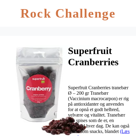
Rock Challenge
Superfruit
Cranberries
tranebær Ø –
200 g
Superfruit Cranberries tranebær
Ø – 200 gr Tranebær
(Vaccinium macrocarpon) er rig
på antioxidanter og anvendes
for at opnå et godt helbred,
velvære og vitalitet. Tranebær
kan spises som de er, en
håndfuld hver dag. De kan også
spises som snacks, blandet
(Læs