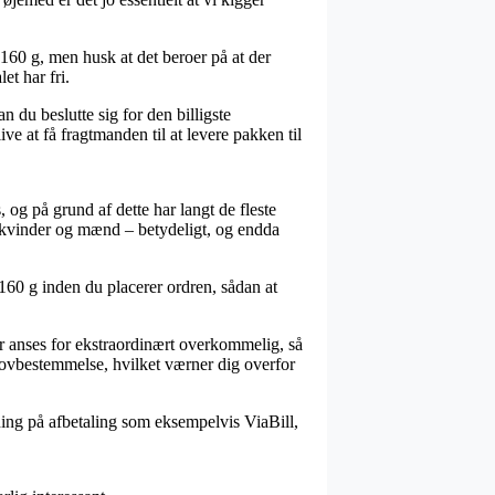
 160 g, men husk at det beroer på at der
et har fri.
n du beslutte sig for den billigste
ve at få fragtmanden til at levere pakken til
 og på grund af dette har langt de fleste
til kvinder og mænd – betydeligt, og endda
160 g inden du placerer ordren, sådan at
er anses for ekstraordinært overkommelig, så
 lovbestemmelse, hvilket værner dig overfor
sning på afbetaling som eksempelvis ViaBill,