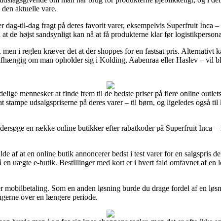
den aktuelle vare.
dag-til-dag fragt på deres favorit varer, eksempelvis Superfruit Inca –
å at de højst sandsynligt kan nå at få produkterne klar før logistikpersonal
men i reglen kræver det at der shoppes for en fastsat pris. Alternativt ka
 uafhængig om man opholder sig i Kolding, Aabenraa eller Haslev – vil bli
ige mennesker at finde frem til de bedste priser på flere online outlets,
il at stampe udsalgspriserne på deres varer – til børn, og ligeledes også 
ndersøge en række online butikker efter rabatkoder på Superfruit Inca – 
e af at en online butik annoncerer bedst i test varer for en salgspris d
 en uægte e-butik. Bestillinger med kort er i hvert fald omfavnet af en
ller mobilbetaling. Som en anden løsning burde du drage fordel af en lø
ingerne over en længere periode.