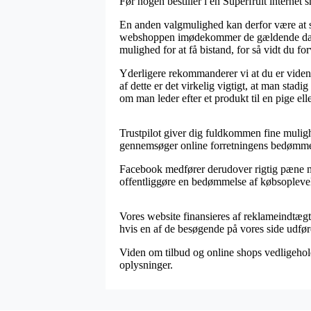
Før nogen bestiller i en Superfruit internet 
En anden valgmulighed kan derfor være at se
webshoppen imødekommer de gældende danske 
mulighed for at få bistand, for så vidt du f
Yderligere rekommanderer vi at du er vidend
af dette er det virkelig vigtigt, at man sta
om man leder efter et produkt til en pige ell
Trustpilot giver dig fuldkommen fine muligh
gennemsøger online forretningens bedømmels
Facebook medfører derudover rigtig pæne mu
offentliggøre en bedømmelse af købsoplevels
Vores website finansieres af reklameindtægte
hvis en af de besøgende på vores side udføre
Viden om tilbud og online shops vedligeholde
oplysninger.