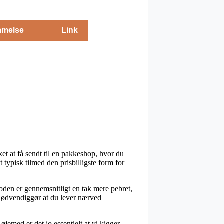
melse
Link
kket at få sendt til en pakkeshop, hvor du
 typisk tilmed den prisbilligste form for
toden er gennemsnitligt en tak mere pebret,
 nødvendiggør at du lever nærved
jemed er det jo essentielt at vi kigger