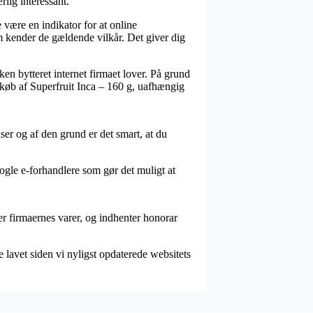
rlig interessant.
være en indikator for at online
m kender de gældende vilkår. Det giver dig
en bytteret internet firmaet lover. På grund
t køb af Superfruit Inca – 160 g, uafhængig
er og af den grund er det smart, at du
gle e-forhandlere som gør det muligt at
er firmaernes varer, og indhenter honorar
 lavet siden vi nyligst opdaterede websitets