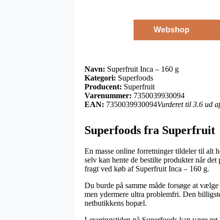
Webshop
Navn:
Superfruit Inca – 160 g
Kategori:
Superfoods
Producent:
Superfruit
Varenummer:
7350039930094
EAN:
7350039930094
Vurderet til 3.6 ud 
Superfoods fra Superfruit
En masse online forretninger tildeler til alt
selv kan hente de bestilte produkter når det 
fragt ved køb af Superfruit Inca – 160 g.
Du burde på samme måde forsøge at vælge at 
men ydermere ultra problemfri. Den billigst
netbutikkens bopæl.
Leveringstiden på Superfoods kan være ret u