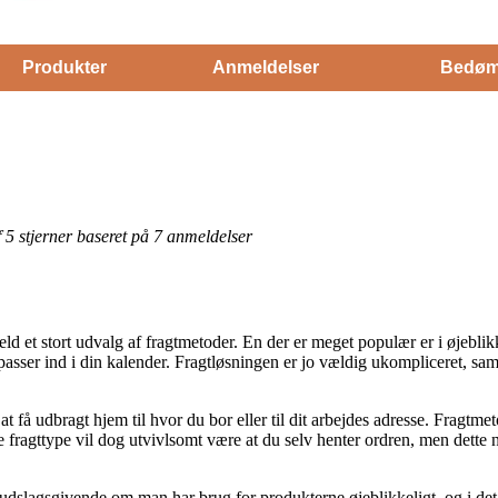
Produkter
Anmeldelser
Bedøm
af 5 stjerner baseret på 7 anmeldelser
 held et stort udvalg af fragtmetoder. En der er meget populær er i øjebli
passer ind i din kalender. Fragtløsningen er jo vældig ukompliceret, samt
få udbragt hjem til hvor du bor eller til dit arbejdes adresse. Fragtme
e fragttype vil dog utvivlsomt være at du selv henter ordren, men dette
dslagsgivende om man har brug for produkterne øjeblikkeligt, og i det ø