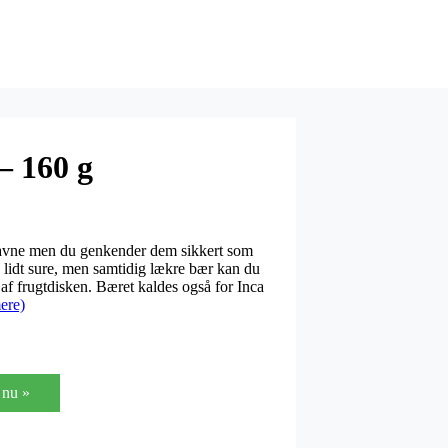
– 160 g
navne men du genkender dem sikkert som
e lidt sure, men samtidig lækre bær kan du
 af frugtdisken. Bæret kaldes også for Inca
ere)
nu »