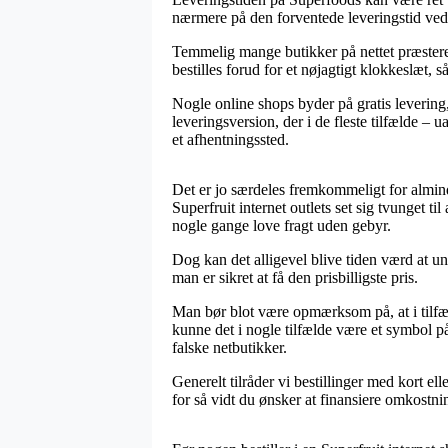
nærmere på den forventede leveringstid ved 
Temmelig mange butikker på nettet præsterer 
bestilles forud for et nøjagtigt klokkeslæt, s
Nogle online shops byder på gratis levering, 
leveringsversion, der i de fleste tilfælde –
et afhentningssted.
Det er jo særdeles fremkommeligt for almindel
Superfruit internet outlets set sig tvunget t
nogle gange love fragt uden gebyr.
Dog kan det alligevel blive tiden værd at u
man er sikret at få den prisbilligste pris.
Man bør blot være opmærksom på, at i tilfæld
kunne det i nogle tilfælde være et symbol på
falske netbutikker.
Generelt tilråder vi bestillinger med kort e
for så vidt du ønsker at finansiere omkostn