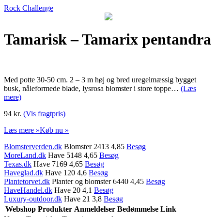
Rock Challenge
Tamarisk – Tamarix pentandra
Med potte 30-50 cm. 2 – 3 m høj og bred uregelmæssig bygget
busk, nåleformede blade, lysrosa blomster i store toppe…
(Læs
mere)
94 kr.
(Vis fragtpris)
Læs mere »
Køb nu »
Blomsterverden.dk
Blomster 2413 4,85
Besøg
MoreLand.dk
Have 5148 4,65
Besøg
Texas.dk
Have 7169 4,65
Besøg
Haveglad.dk
Have 120 4,6
Besøg
Plantetorvet.dk
Planter og blomster 6440 4,45
Besøg
HaveHandel.dk
Have 20 4,1
Besøg
Luxury-outdoor.dk
Have 21 3,8
Besøg
Webshop
Produkter
Anmeldelser
Bedømmelse
Link