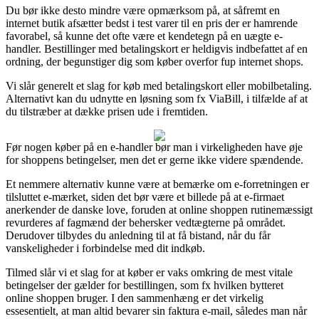
Du bør ikke desto mindre være opmærksom på, at såfremt en
internet butik afsætter bedst i test varer til en pris der er hamrende
favorabel, så kunne det ofte være et kendetegn på en uægte e-
handler. Bestillinger med betalingskort er heldigvis indbefattet af en
ordning, der begunstiger dig som køber overfor fup internet shops.
Vi slår generelt et slag for køb med betalingskort eller mobilbetaling.
Alternativt kan du udnytte en løsning som fx ViaBill, i tilfælde af at
du tilstræber at dække prisen ude i fremtiden.
Før nogen køber på en e-handler bør man i virkeligheden have øje
for shoppens betingelser, men det er gerne ikke videre spændende.
Et nemmere alternativ kunne være at bemærke om e-forretningen er
tilsluttet e-mærket, siden det bør være et billede på at e-firmaet
anerkender de danske love, foruden at online shoppen rutinemæssigt
revurderes af fagmænd der behersker vedtægterne på området.
Derudover tilbydes du anledning til at få bistand, når du får
vanskeligheder i forbindelse med dit indkøb.
Tilmed slår vi et slag for at køber er vaks omkring de mest vitale
betingelser der gælder for bestillingen, som fx hvilken bytteret
online shoppen bruger. I den sammenhæng er det virkelig
essesentielt, at man altid bevarer sin faktura e-mail, således man når