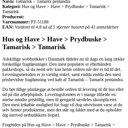
Navn:
Tamarisk – Tamarix pentandra
Kategori:
Hus og Have > Have > Prydbuske > Tamarisk >
Tamarisk
Producent:
Varenummer:
PT-51188
EAN:
Vurderet til 4.8 ud af 5 stjerner baseret på 41 anmeldelser
Hus og Have > Have > Prydbuske >
Tamarisk > Tamarisk
Adskillige webbutikker i Danmark tildeler nu til dags en lang række
forskellige fragtløsninger. Den mest populære er efterhånden
pakkeshops, så du nemt selv kan hente ordren når der er tid til det.
Leveringsmetoden er jo vældig enkel, samt endda endda den mest
prisbevidste fragtløsning ved køb af Tamarisk – Tamarix pentandra.
Du bør tillige planlægge at bestille ordren til levering til dit hus eller
ud på din arbejdsplads. Leveringsformen er i mange tilfælde en
anelse mindre prisbillig, men til gengæld særdeles ukompliceret.
Den mest letkøbte mulighed for fragt vil dog utvivlsomt være at du
selv henter produkterne, men det står og falder med at du opholder
dig nærved netbutikkens bopæl.
Fragttiden på Hus og Have > Have > Prydbuske > Tamarisk >