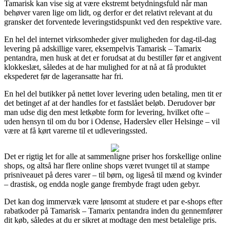
Tamarisk kan vise sig at være ekstremt betydningsfuld når man
behøver varen lige om lidt, og derfor er det relativt relevant at du
gransker det forventede leveringstidspunkt ved den respektive vare.
En hel del internet virksomheder giver muligheden for dag-til-dag
levering på adskillige varer, eksempelvis Tamarisk – Tamarix
pentandra, men husk at det er forudsat at du bestiller før et angivent
klokkeslæt, således at de har mulighed for at nå at få produktet
ekspederet før de lageransatte har fri.
En hel del butikker på nettet lover levering uden betaling, men tit er
det betinget af at der handles for et fastslået beløb. Derudover bør
man udse dig den mest letkøbte form for levering, hvilket ofte –
uden hensyn til om du bor i Odense, Haderslev eller Helsinge – vil
være at få kørt varerne til et udleveringssted.
Det er rigtig let for alle at sammenligne priser hos forskellige online
shops, og altså har flere online shops været tvunget til at stampe
prisniveauet på deres varer – til børn, og ligeså til mænd og kvinder
– drastisk, og endda nogle gange frembyde fragt uden gebyr.
Det kan dog immervæk være lønsomt at studere et par e-shops efter
rabatkoder på Tamarisk – Tamarix pentandra inden du gennemfører
dit køb, således at du er sikret at modtage den mest betalelige pris.