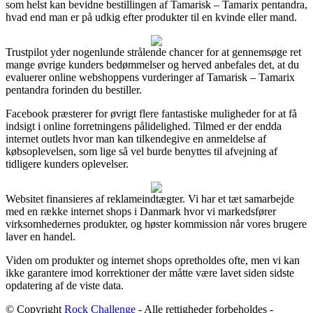
som helst kan bevidne bestillingen af Tamarisk – Tamarix pentandra,
hvad end man er på udkig efter produkter til en kvinde eller mand.
Trustpilot yder nogenlunde strålende chancer for at gennemsøge ret
mange øvrige kunders bedømmelser og herved anbefales det, at du
evaluerer online webshoppens vurderinger af Tamarisk – Tamarix
pentandra forinden du bestiller.
Facebook præsterer for øvrigt flere fantastiske muligheder for at få
indsigt i online forretningens pålidelighed. Tilmed er der endda
internet outlets hvor man kan tilkendegive en anmeldelse af
købsoplevelsen, som lige så vel burde benyttes til afvejning af
tidligere kunders oplevelser.
Websitet finansieres af reklameindtægter. Vi har et tæt samarbejde
med en række internet shops i Danmark hvor vi markedsfører
virksomhedernes produkter, og høster kommission når vores brugere
laver en handel.
Viden om produkter og internet shops opretholdes ofte, men vi kan
ikke garantere imod korrektioner der måtte være lavet siden sidste
opdatering af de viste data.
© Copyright
Rock Challenge
- Alle rettigheder forbeholdes -