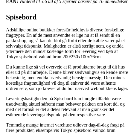
EAN:
Vurderet til 3.6 ud af 5 stjerner baseret på 16 anmeldelser
Spisebord
Adskillige online butikker foreslår heldigvis diverse forskellige
fragttyper. En af de mest anvendte er lige nu at få sendt til en
pakkeshop, og så kan du blot gå forbi efter de købte varer på et
selvvalgt tidspunkt. Muligheden er altså særligt nem, og endda
ydermere den mindst kostelige form for levering ved køb af
Tokyo spisebord valnød brun 200/250x100x76cm.
Du kunne lige så vel overveje at få produkterne bragt til dit hus
eller ud på dit arbejde. Denne bliver sædvanligvis en kende mere
bekostelig, men endda usædvanlig hensigtsmæssig. Den mindst
kostelige fragtmulighed vil dog til enhver tid være at hente
ordren selv, som jo kræver at du bor nærved webbutikkens lager.
Leveringshastigheden på Spisebord kan i nogle tilfælde være
usædvanlig aktuel såfremt man behøver pakken om kort tid, og
med det formål er det aldeles relevant at man gransker det
estimerede leveringstidspunkt på den respektive vare.
Temmelig mange internet varehuse udlover dag-til-dag fragt på
flere produkter, eksempelvis Tokyo spisebord valnød brun