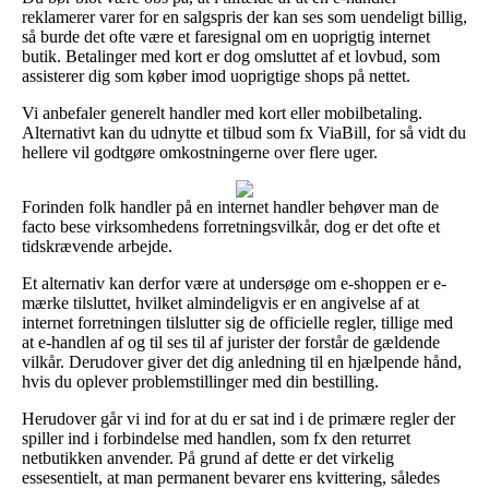
reklamerer varer for en salgspris der kan ses som uendeligt billig,
så burde det ofte være et faresignal om en uoprigtig internet
butik. Betalinger med kort er dog omsluttet af et lovbud, som
assisterer dig som køber imod uoprigtige shops på nettet.
Vi anbefaler generelt handler med kort eller mobilbetaling.
Alternativt kan du udnytte et tilbud som fx ViaBill, for så vidt du
hellere vil godtgøre omkostningerne over flere uger.
Forinden folk handler på en internet handler behøver man de
facto bese virksomhedens forretningsvilkår, dog er det ofte et
tidskrævende arbejde.
Et alternativ kan derfor være at undersøge om e-shoppen er e-
mærke tilsluttet, hvilket almindeligvis er en angivelse af at
internet forretningen tilslutter sig de officielle regler, tillige med
at e-handlen af og til ses til af jurister der forstår de gældende
vilkår. Derudover giver det dig anledning til en hjælpende hånd,
hvis du oplever problemstillinger med din bestilling.
Herudover går vi ind for at du er sat ind i de primære regler der
spiller ind i forbindelse med handlen, som fx den returret
netbutikken anvender. På grund af dette er det virkelig
essesentielt, at man permanent bevarer ens kvittering, således