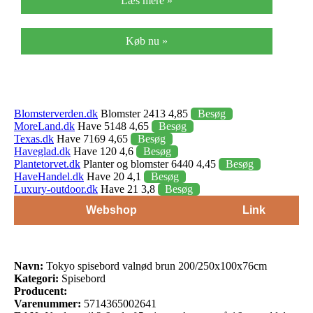
Læs mere »
Køb nu »
Blomsterverden.dk
Blomster 2413 4,85
Besøg
MoreLand.dk
Have 5148 4,65
Besøg
Texas.dk
Have 7169 4,65
Besøg
Haveglad.dk
Have 120 4,6
Besøg
Plantetorvet.dk
Planter og blomster 6440 4,45
Besøg
HaveHandel.dk
Have 20 4,1
Besøg
Luxury-outdoor.dk
Have 21 3,8
Besøg
Webshop
Link
Navn:
Tokyo spisebord valnød brun 200/250x100x76cm
Kategori:
Spisebord
Producent:
Varenummer:
5714365002641