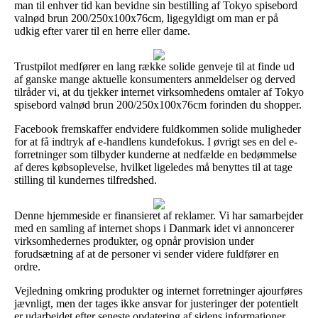
man til enhver tid kan bevidne sin bestilling af Tokyo spisebord
valnød brun 200/250x100x76cm, ligegyldigt om man er på
udkig efter varer til en herre eller dame.
Trustpilot medfører en lang række solide genveje til at finde ud
af ganske mange aktuelle konsumenters anmeldelser og derved
tilråder vi, at du tjekker internet virksomhedens omtaler af Tokyo
spisebord valnød brun 200/250x100x76cm forinden du shopper.
Facebook fremskaffer endvidere fuldkommen solide muligheder
for at få indtryk af e-handlens kundefokus. I øvrigt ses en del e-
forretninger som tilbyder kunderne at nedfælde en bedømmelse
af deres købsoplevelse, hvilket ligeledes må benyttes til at tage
stilling til kundernes tilfredshed.
Denne hjemmeside er finansieret af reklamer. Vi har samarbejder
med en samling af internet shops i Danmark idet vi annoncerer
virksomhedernes produkter, og opnår provision under
forudsætning af at de personer vi sender videre fuldfører en
ordre.
Vejledning omkring produkter og internet forretninger ajourføres
jævnligt, men der tages ikke ansvar for justeringer der potentielt
er udarbejdet efter seneste opdatering af sidens informationer.