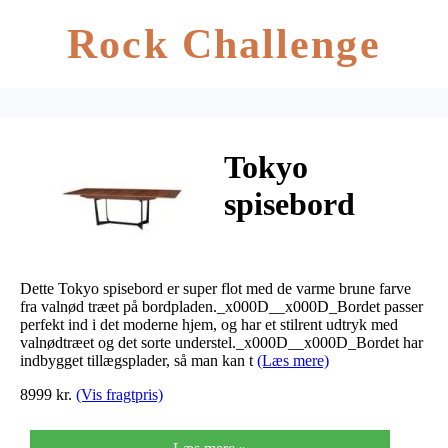
Rock Challenge
Tokyo
spisebord
valnød brun
200/250x100x7
Dette Tokyo spisebord er super flot med de varme brune farve
fra valnød træet på bordpladen._x000D__x000D_Bordet passer
perfekt ind i det moderne hjem, og har et stilrent udtryk med
valnødtræet og det sorte understel._x000D__x000D_Bordet har
indbygget tillægsplader, så man kan t
(Læs mere)
8999 kr.
(Vis fragtpris)