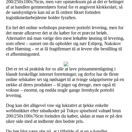
200/250x100x76cm, men vær opmærksom på at det er betinget
af at handlen gemmenføres forud for et angivent klokkeslæt, så
de sandsynligvis kan nå at få ordren fikset forinden
logistikmedarbejderne holder fyraften.
En hel del online webshops præsterer portofri levering, men for
det meste afkræver det at du køber for et præcist beløb.
Alternativt må man vælge den mest letkøbte løsning til levering,
som oftest – uanset om du opholder sig nær Esbjerg, Nakskov
eller Hørning – er at få fragtfirmaet til at levere din bestilling til
et afhentningssted.
Det er ret så praktisk for os alle at lave prissammenligning i
blandt forskellige internet forretninger, og derfor har de fleste
online selskaber set sig nødsaget til at tvinge salgspriserne på en
række af deres produkter – til piger og drenge, men også til
voksne – enormt, og endda nogle gange frembyde portofri
levering.
Dog kan det alligevel vise sig lukrativt at tjekke enkelte
webbutikker efter rabatkoder på Tokyo spisebord valnød brun
200/250x100x76cm forinden du køber, sådan at man er på den
sikre side med at indhente den bedste pris.
Du bør blot være obs på, at i tilfælde af at en e-handler