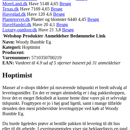
MoreLand.dk
Have 5148 4,65
Besøg
Texas.dk
Have 7169 4,65
Besøg
Haveglad.dk
Have 120 4,6
Besøg
Plantetorvet.dk
Planter og blomster 6440 4,45
Besøg
HaveHandel.dk
Have 20 4,1
Besøg
Luxury-outdoor.dk
Have 21 3,8
Besøg
Webshop
Produkter
Anmeldelser
Bedømmelse
Link
Navn:
Woody Bumble Eg
Kategori:
Hoptimist
Producent:
Varenummer:
5710350700219
EAN:
Vurderet til 4.9 ud af 5 stjerner baseret på 31 anmeldelser
Hoptimist
Masser af e-shops tildeler på nuværende tidspunkt et bredt udvalg af
leveringsmidler. En der er meget almindelig er i dag pakkeshoppen,
hvor det er meget fleksibelt at kunne hente dine varer på et selvvalgt
tidspunkt. Fragttypen er jo i høj grad ligetil, samt i mange tilfælde
desuden den mest prisbevidste leveringstype ved køb af Woody
Bumble Eg.
Du burde ligeledes prøve at bestille pakken til levering til dit hus
eller til dit arbejde. Leveringsmetoden viser sig beklageligvis en tand