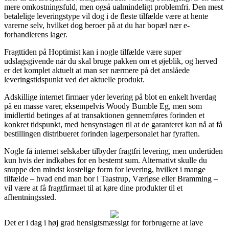
mere omkostningsfuld, men også ualmindeligt problemfri. Den mest
betalelige leveringstype vil dog i de fleste tilfælde være at hente
varerne selv, hvilket dog beroer på at du har bopæl nær e-
forhandlerens lager.
Fragttiden på Hoptimist kan i nogle tilfælde være super
udslagsgivende når du skal bruge pakken om et øjeblik, og herved
er det komplet aktuelt at man ser nærmere på det anslåede
leveringstidspunkt ved det aktuelle produkt.
Adskillige internet firmaer yder levering på blot en enkelt hverdag
på en masse varer, eksempelvis Woody Bumble Eg, men som
imidlertid betinges af at transaktionen gennemføres forinden et
konkret tidspunkt, med hensynstagen til at de garanteret kan nå at få
bestillingen distribueret forinden lagerpersonalet har fyraften.
Nogle få internet selskaber tilbyder fragtfri levering, men undertiden
kun hvis der indkøbes for en bestemt sum. Alternativt skulle du
snuppe den mindst kostelige form for levering, hvilket i mange
tilfælde – hvad end man bor i Taastrup, Værløse eller Bramming –
vil være at få fragtfirmaet til at køre dine produkter til et
afhentningssted.
Det er i dag i høj grad hensigtsmæssigt for forbrugerne at lave