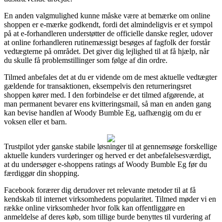
En anden valgmulighed kunne måske være at bemærke om online
shoppen er e-mærke godkendt, fordi det almindeligvis er et sympol
på at e-forhandleren understøtter de officielle danske regler, udover
at online forhandleren rutinemæssigt besøges af fagfolk der forstår
vedtægterne på området. Det giver dig lejlighed til at få hjælp, når
du skulle få problemstillinger som følge af din ordre.
Tilmed anbefales det at du er vidende om de mest aktuelle vedtægter
gældende for transaktionen, eksempelvis den returneringsret
shoppen kører med. I den forbindelse er det tilmed afgørende, at
man permanent bevarer ens kvitteringsmail, så man en anden gang
kan bevise handlen af Woody Bumble Eg, uafhængig om du er
voksen eller et barn.
Trustpilot yder ganske stabile løsninger til at gennemsøge forskellige
aktuelle kunders vurderinger og herved er det anbefalelsesværdigt,
at du undersøger e-shoppens ratings af Woody Bumble Eg før du
færdiggør din shopping.
Facebook forærer dig derudover ret relevante metoder til at få
kendskab til internet virksomhedens popularitet. Tilmed møder vi en
række online virksomheder hvor folk kan offentliggøre en
anmeldelse af deres køb, som tillige burde benyttes til vurdering af