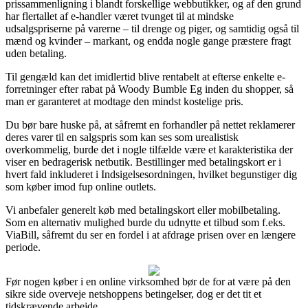
prissammenligning i blandt forskellige webbutikker, og af den grund
har flertallet af e-handler været tvunget til at mindske
udsalgspriserne på varerne – til drenge og piger, og samtidig også til
mænd og kvinder – markant, og endda nogle gange præstere fragt
uden betaling.
Til gengæld kan det imidlertid blive rentabelt at efterse enkelte e-
forretninger efter rabat på Woody Bumble Eg inden du shopper, så
man er garanteret at modtage den mindst kostelige pris.
Du bør bare huske på, at såfremt en forhandler på nettet reklamerer
deres varer til en salgspris som kan ses som urealistisk
overkommelig, burde det i nogle tilfælde være et karakteristika der
viser en bedragerisk netbutik. Bestillinger med betalingskort er i
hvert fald inkluderet i Indsigelsesordningen, hvilket begunstiger dig
som køber imod fup online outlets.
Vi anbefaler generelt køb med betalingskort eller mobilbetaling.
Som en alternativ mulighed burde du udnytte et tilbud som f.eks.
ViaBill, såfremt du ser en fordel i at afdrage prisen over en længere
periode.
Før nogen køber i en online virksomhed bør de for at være på den
sikre side overveje netshoppens betingelser, dog er det tit et
tidskrævende arbejde.